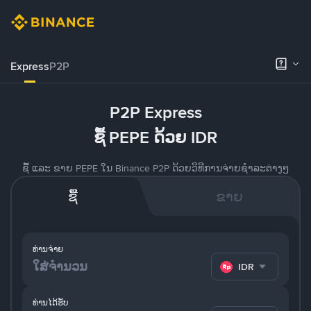
Express
P2P
P2P Express
ຊື້ PEPE ດ້ວຍ IDR
ຊື້ ແລະ ຂາຍ PEPE ໃນ Binance P2P ດ້ວຍວິທີການຈ່າຍຊຳລະຕ່າງໆ
ຊື້
ຂາຍ
ທ່ານຈ່າຍ
IDR
ທ່ານໄດ້ຮັບ