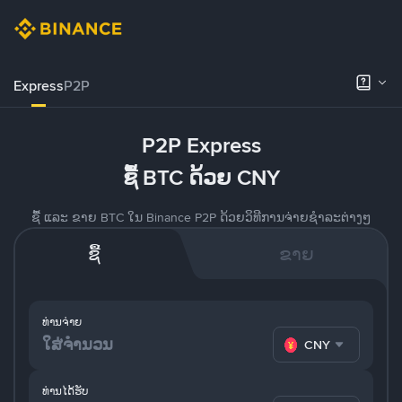
Express
P2P
P2P Express
ຊື້ BTC ດ້ວຍ CNY
ຊື້ ແລະ ຂາຍ BTC ໃນ Binance P2P ດ້ວຍວິທີການຈ່າຍຊຳລະຕ່າງໆ
ຊື້
ຂາຍ
ທ່ານຈ່າຍ
CNY
ທ່ານໄດ້ຮັບ