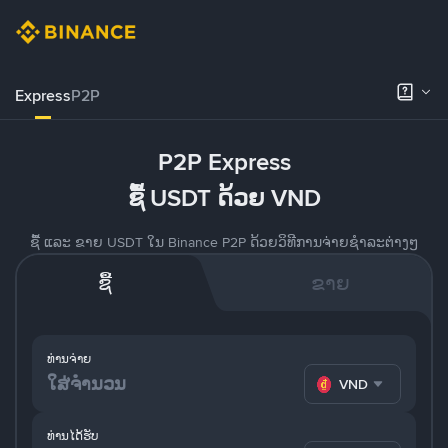
Express
P2P
P2P Express
ຊື້ USDT ດ້ວຍ VND
ຊື້ ແລະ ຂາຍ USDT ໃນ Binance P2P ດ້ວຍວິທີການຈ່າຍຊຳລະຕ່າງໆ
ຊື້
ຂາຍ
ທ່ານຈ່າຍ
VND
ທ່ານໄດ້ຮັບ