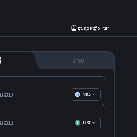
ສູນຊ່ວຍເຫຼືອ P2P
້
ຂາຍ
NIO
USDT