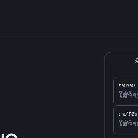
ຊື
ທ່ານຈ່າຍ
ທ່ານໄດ້ຮັບ