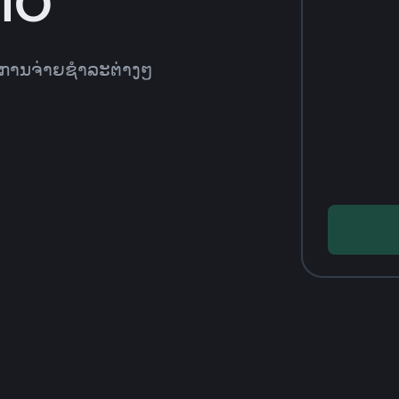
NIO
ທີການຈ່າຍຊຳລະຕ່າງໆ