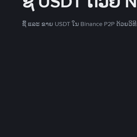
ຊື້ USDT ດ້ວຍ 
ຊື້ ແລະ ຂາຍ USDT ໃນ Binance P2P ດ້ວຍວິ