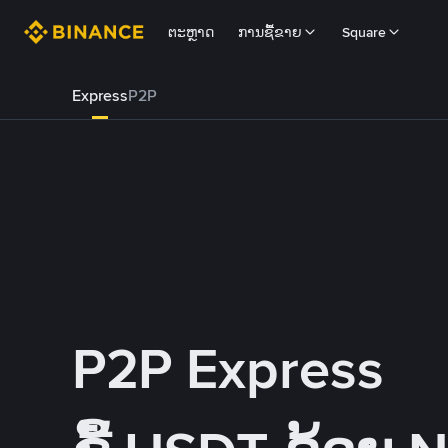
ຕະຫຼາດ
ການຊື້ຂາຍ
Square
Express
P2P
P2P Express