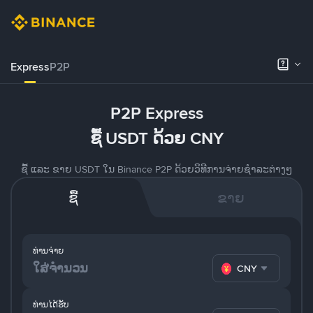
Express
P2P
P2P Express
ຊື້ USDT ດ້ວຍ CNY
ຊື້ ແລະ ຂາຍ USDT ໃນ Binance P2P ດ້ວຍວິທີການຈ່າຍຊຳລະຕ່າງໆ
ຊື້
ຂາຍ
ທ່ານຈ່າຍ
CNY
ທ່ານໄດ້ຮັບ