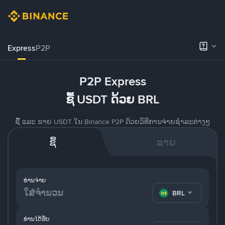
Express
P2P
P2P Express
ຊື້ USDT ດ້ວຍ BRL
ຊື້ ແລະ ຂາຍ USDT ໃນ Binance P2P ດ້ວຍວິທີການຈ່າຍຊຳລະຕ່າງໆ
ຊື້
ຂາຍ
ທ່ານຈ່າຍ
BRL
ທ່ານໄດ້ຮັບ