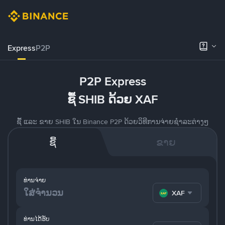
Express
P2P
P2P Express
ຊື້ SHIB ດ້ວຍ XAF
ຊື້ ແລະ ຂາຍ SHIB ໃນ Binance P2P ດ້ວຍວິທີການຈ່າຍຊຳລະຕ່າງໆ
ຊື້
ຂາຍ
ທ່ານຈ່າຍ
XAF
ທ່ານໄດ້ຮັບ