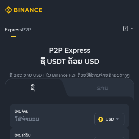
Express
P2P
P2P Express
ຊື້ USDT ດ້ວຍ USD
ຊື້ ແລະ ຂາຍ USDT ໃນ Binance P2P ດ້ວຍວິທີການຈ່າຍຊຳລະຕ່າງໆ
ຊື້
ຂາຍ
ທ່ານຈ່າຍ
USD
ທ່ານໄດ້ຮັບ