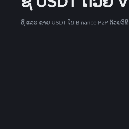
ຊື້ USDT ດ້ວຍ 
ຊື້ ແລະ ຂາຍ USDT ໃນ Binance P2P ດ້ວຍວິ