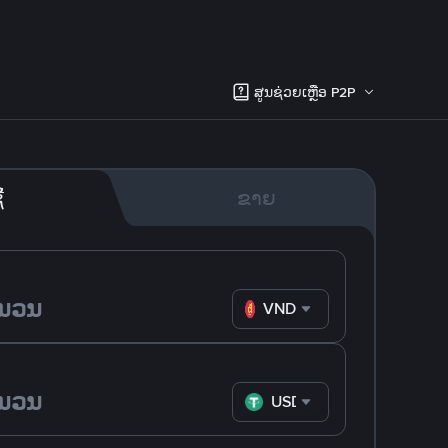
ສູນຊ່ວຍເຫຼືອ P2P
້
ຂາຍ
VND
USDT