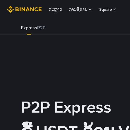
ຕະຫຼາດ
ການຊື້ຂາຍ
Square
Express
P2P
P2P Express