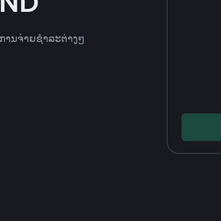
VND
ທີການຈ່າຍຊຳລະຕ່າງໆ