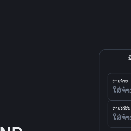
ຊື
ທ່ານຈ່າຍ
ທ່ານໄດ້ຮັບ