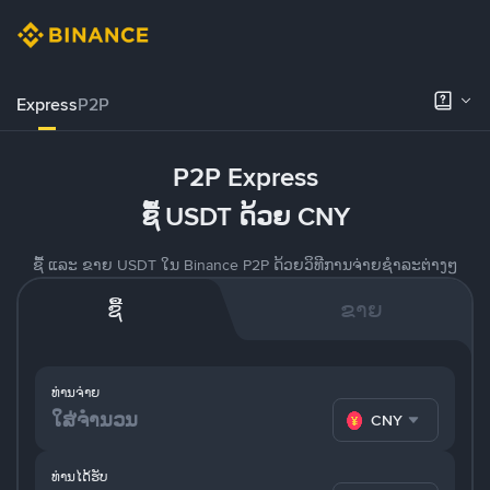
Express
P2P
P2P Express
ຊື້ USDT ດ້ວຍ CNY
ຊື້ ແລະ ຂາຍ USDT ໃນ Binance P2P ດ້ວຍວິທີການຈ່າຍຊຳລະຕ່າງໆ
ຊື້
ຂາຍ
ທ່ານຈ່າຍ
CNY
ທ່ານໄດ້ຮັບ