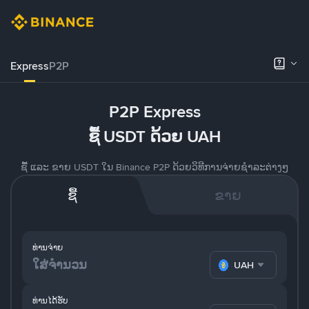
Express
P2P
P2P Express
ຊື້ USDT ດ້ວຍ UAH
ຊື້ ແລະ ຂາຍ USDT ໃນ Binance P2P ດ້ວຍວິທີການຈ່າຍຊຳລະຕ່າງໆ
ຊື້
ຂາຍ
ທ່ານຈ່າຍ
UAH
ທ່ານໄດ້ຮັບ