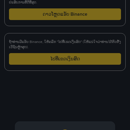
ປະສົບການທີ່ດີທີ່ສຸດ.
ດາວໂຫຼດແອັບ Binance
ຖ້າທ່ານມີແອັບ Binance, ໃຫ້ຄລິກ "ໄປທີ່ເຂດເງິນສົດ" (ໃຫ້ແນ່ໃຈວ່າທ່ານໄດ້ຕິດຕັ້ງ
ເວີຊັ່ນຫຼ້າສຸດ).
ໄປທີ່ເຂດເງິນສົດ