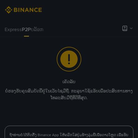
Express
P2P
ບລັອກ
ເຄັດລັບ
ບໍ່ຮອງຮັບຄຸນສົມບັດນີ້ຢູ່ໃນເວັບໄຊມືຖື. ກະລຸນາໃຊ້ແອັບເພື່ອປະສົບການທາງ
ໂທລະສັບມືຖືທີ່ດີທີ່ສຸດ.
ຖ້າທ່ານບໍ່ໄດ້ຕິດຕັ້ງ Binance App ໃຫ້ຄລິກໃສ່ປຸ່ມຂ້າງລຸ່ມນີ້ເພື່ອດາວໂຫຼດ ເພື່ອຮັບ