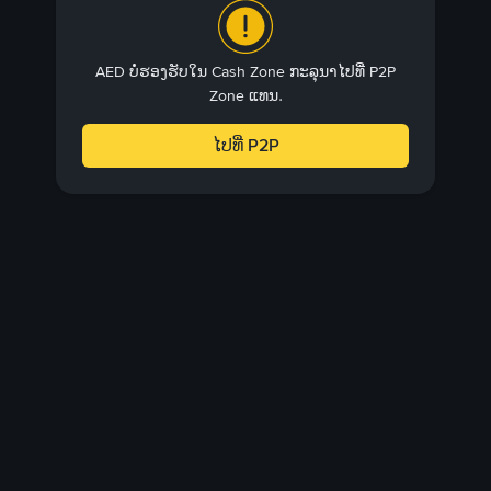
AED ບໍ່ຮອງຮັບໃນ Cash Zone ກະລຸນາໄປທີ່ P2P
Zone ແທນ.
ໄປທີ່ P2P