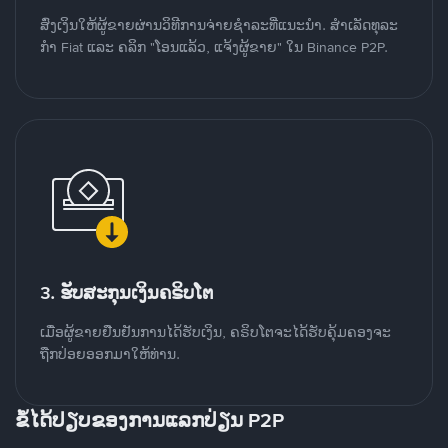
ສົ່ງເງິນໃຫ້ຜູ້ຂາຍຜ່ານວິທີການຈ່າຍຊຳລະທີ່ແນະນໍາ. ສໍາເລັດທຸລະ
ກໍາ Fiat ແລະ ຄລິກ "ໂອນແລ້ວ, ແຈ້ງຜູ້ຂາຍ" ໃນ Binance P2P.
3. ຮັບສະກຸນເງິນຄຣິບໂຕ
ເມື່ອຜູ້ຂາຍຢືນຢັນການໄດ້ຮັບເງິນ, ຄຣິບໂຕຈະໄດ້ຮັບຄຸ້ມຄອງຈະ
ຖືກປ່ອຍອອກມາໃຫ້ທ່ານ.
ຂໍ້ໄດ້ປຽບຂອງການແລກປ່ຽນ P2P