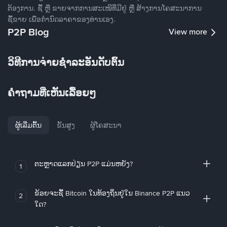
ຕ້ອງການ. ຊື້ ຫຼື ຂາຍຈາກການສະເໜີທີ່ມີຢູ່ ຫຼື ສ້າງການໂຄສະນາການ
ຊື້ຂາຍ ເພື່ອກໍານົດລາຄາຂອງທ່ານເອງ.
P2P Blog
View more
ວິທີການຈ່າຍຊຳລະອັນດັບຕົ້ນ
ຄໍາຖາມທີ່ເຫັນເລື້ອຍໆ
ຜູ້ເລີ່ມຕົ້ນ
ຂັ້ນສູງ
ຜູ້ໂຄສະນາ
ຕະຫຼາດແລກປ່ຽນ P2P ແມ່ນຫຍັງ?
1
ຂ້ອຍຈະຊື້ Bitcoin ໃນທ້ອງຖິ່ນຢູ່ໃນ Binance P2P ແນວ
2
ໃດ?