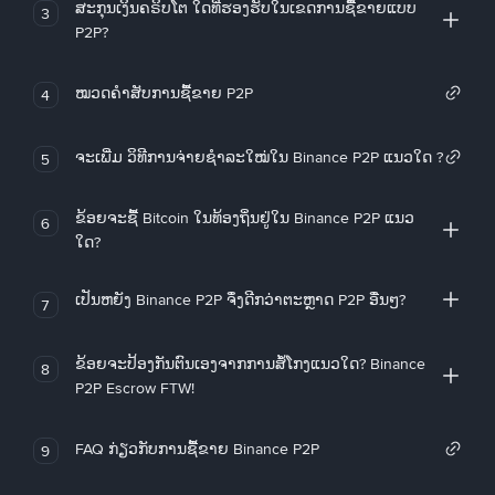
ສະກຸນເງິນຄຣິບໂຕ ໃດທີ່ຮອງຮັບໃນເຂດການຊື້ຂາຍແບບ
3
P2P?
ໝວດຄໍາສັບການຊື້ຂາຍ P2P
4
ຈະເພີ່ມ ວິທີການຈ່າຍຊຳລະໃໝ່ໃນ Binance P2P ແນວໃດ ?
5
ຂ້ອຍຈະຊື້ Bitcoin ໃນທ້ອງຖິ່ນຢູ່ໃນ Binance P2P ແນວ
6
ໃດ?
ເປັນຫຍັງ Binance P2P ຈຶ່ງດີກວ່າຕະຫຼາດ P2P ອື່ນໆ?
7
ຂ້ອຍຈະປ້ອງກັນຕົນເອງຈາກການສໍ້ໂກງແນວໃດ? Binance
8
P2P Escrow FTW!
FAQ ກ່ຽວກັບການຊື້ຂາຍ Binance P2P
9