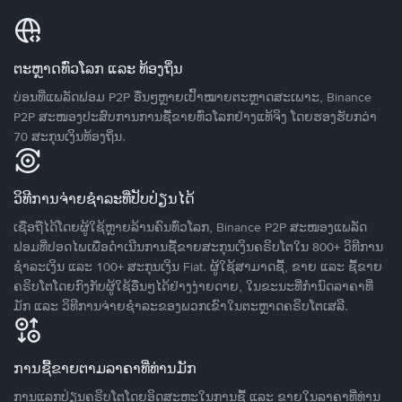
ຕະຫຼາດທົ່ວໂລກ ແລະ ທ້ອງຖິ່ນ
ບ່ອນທີ່ແພລັດຟອມ P2P ອື່ນໆຫຼາຍເປົ້າໝາຍຕະຫຼາດສະເພາະ, Binance
P2P ສະໜອງປະສົບການການຊື້ຂາຍທົ່ວໂລກຢ່າງແທ້ຈິງ ໂດຍຮອງຮັບກວ່າ
70 ສະກຸນເງິນທ້ອງຖິ່ນ.
ວິທີການຈ່າຍຊຳລະທີ່ປັບປ່ຽນໄດ້
ເຊື່ອຖືໄດ້ໂດຍຜູ້ໃຊ້ຫຼາຍລ້ານຄົນທົ່ວໂລກ, Binance P2P ສະໜອງແພລັດ
ຟອມທີ່ປອດໄພເພື່ອດໍາເນີນການຊື້ຂາຍສະກຸນເງິນຄຣິບໂຕໃນ 800+ ວິທີການ
ຊໍາລະເງິນ ແລະ 100+ ສະກຸນເງິນ Fiat. ຜູ້ໃຊ້ສາມາດຊື້, ຂາຍ ແລະ ຊື້ຂາຍ
ຄຣິບໂຕໂດຍກົງກັບຜູ້ໃຊ້ອື່ນໆໄດ້ຢ່າງງ່າຍດາຍ, ໃນຂະນະທີ່ກໍານົດລາຄາທີ່
ມັກ ແລະ ວິທີການຈ່າຍຊຳລະຂອງພວກເຂົາໃນຕະຫຼາດຄຣິບໂຕເສລີ.
ການຊື້ຂາຍຕາມລາຄາທີ່ທ່ານມັກ
ການແລກປ່ຽນຄຣິບໂຕໂດຍອິດສະຫຼະໃນການຊື້ ແລະ ຂາຍໃນລາຄາທີ່ທ່ານ