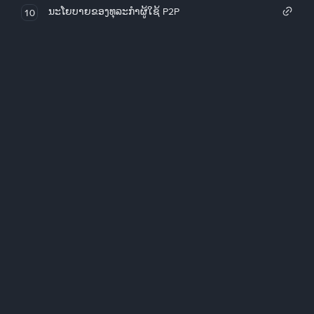
ນະໂຍບາຍຂອງທຸລະກໍາຜູ້ໃຊ້ P2P
10