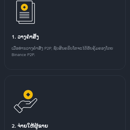
1. ວາງຄໍາສັ່ງ
ເມື່ອທ່ານວາງຄໍາສັ່ງ P2P, ຊັບສິນຄຣິບໂຕຈະໄດ້ຮັບຄຸ້ມຄອງໂດຍ
Binance P2P.
2. ຈ່າຍໃຫ້ຜູ້ຂາຍ