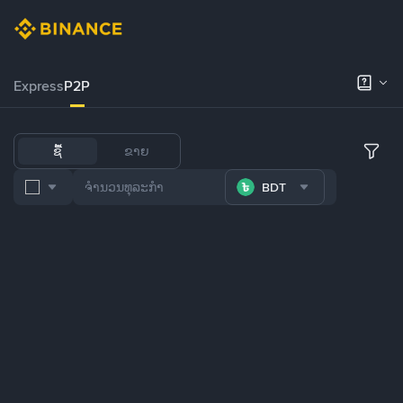
Express
P2P
ຊື້
ຂາຍ
BDT