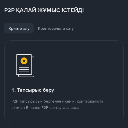
P2P ҚАЛАЙ ЖҰМЫС ІСТЕЙДІ
Крипто алу
Криптовалюта сату
1. Тапсырыс беру
P2P тапсырысын бергеннен кейін, криптовалюта
активін Binance P2P сақтауға алады.