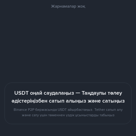
Жарнамалар жоқ
USDT оңай саудалаңыз — Таңдаулы төлеу
әдістеріңізбен сатып алыңыз және сатыңыз
Binance P2P биржасында USDT айырбастаңыз. Tether сатып алу
және сату үшін төменнен үздік ұсыныстарды табыңыз