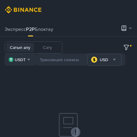
Экспресс
P2P
Блоктау
Сатып алу
Сату
USDT
USD