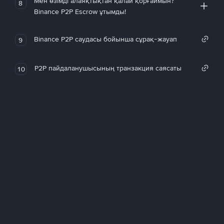
Мен өзімді алаяқтықтан қалай қорғаймын?
8
Binance P2P Escrow ұтымды!
Binance P2P саудасы бойынша сұрақ-жауап
9
P2P пайдаланушысының транзакция саясаты
10