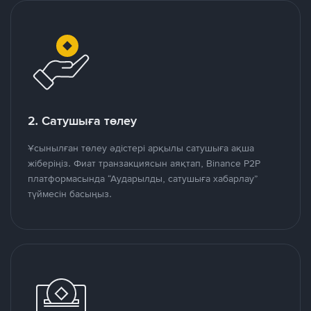
2. Сатушыға төлеу
Ұсынылған төлеу әдістері арқылы сатушыға ақша
жіберіңіз. Фиат транзакциясын аяқтап, Binance P2P
платформасында “Аударылды, сатушыға хабарлау”
түймесін басыңыз.