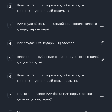
Binance P2P платформасында биткоинды
2
жергілікті түрде қалай сатамын?
P2P сауда аймағында қандай криптовалюталарға
3
қолдау көрсетіледі?
P2P саудасы ұғымдарының глоссарийі
4
Binance P2P жүйесінде жаңа төлеу әдістерін қалай
5
қосуға болады?
Binance P2P платформасында биткоинды
6
жергілікті түрде қалай сатып аламын?
Неліктен Binance P2P басқа P2P нарықтарына
7
қарағанда жақсырақ?