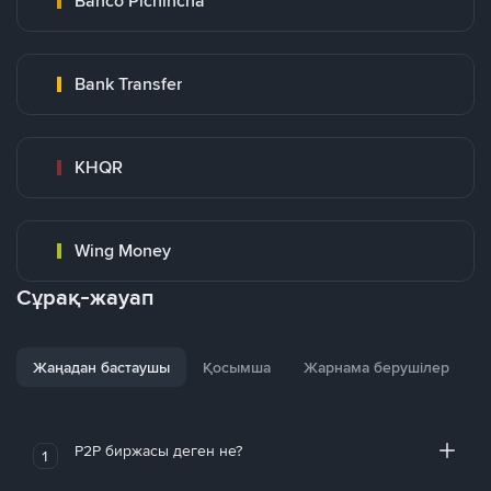
Banco Pichincha
Bank Transfer
KHQR
Wing Money
Сұрақ-жауап
Жаңадан бастаушы
Қосымша
Жарнама берушілер
P2P биржасы деген не?
1