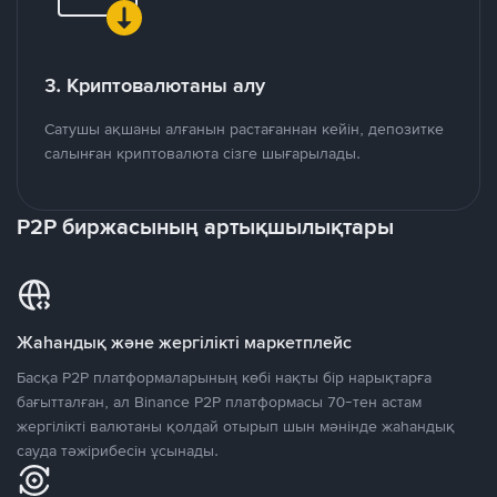
3. Криптовалютаны алу
Сатушы ақшаны алғанын растағаннан кейін, депозитке
салынған криптовалюта сізге шығарылады.
P2P биржасының артықшылықтары
Жаһандық және жергілікті маркетплейс
Басқа P2P платформаларының көбі нақты бір нарықтарға
бағытталған, ал Binance P2P платформасы 70-тен астам
жергілікті валютаны қолдай отырып шын мәнінде жаһандық
сауда тәжірибесін ұсынады.