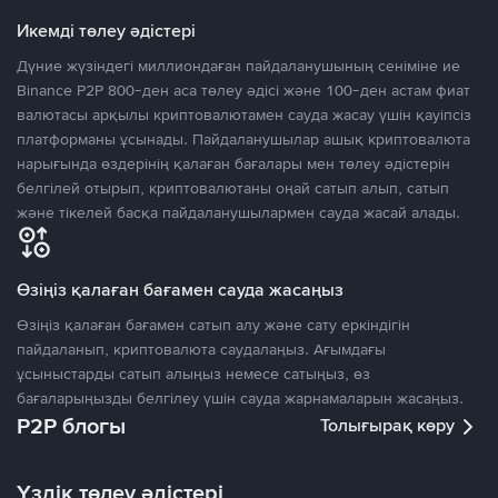
Икемді төлеу әдістері
Дүние жүзіндегі миллиондаған пайдаланушының сеніміне ие
Binance P2P 800-ден аса төлеу әдісі және 100-ден астам фиат
валютасы арқылы криптовалютамен сауда жасау үшін қауіпсіз
платформаны ұсынады. Пайдаланушылар ашық криптовалюта
нарығында өздерінің қалаған бағалары мен төлеу әдістерін
белгілей отырып, криптовалютаны оңай сатып алып, сатып
және тікелей басқа пайдаланушылармен сауда жасай алады.
Өзіңіз қалаған бағамен сауда жасаңыз
Өзіңіз қалаған бағамен сатып алу және сату еркіндігін
пайдаланып, криптовалюта саудалаңыз. Ағымдағы
ұсыныстарды сатып алыңыз немесе сатыңыз, өз
бағаларыңызды белгілеу үшін сауда жарнамаларын жасаңыз.
P2P блогы
Толығырақ көру
Үздік төлеу әдістері