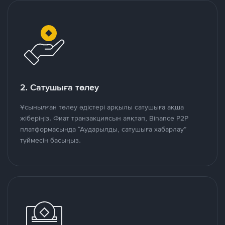
2. Сатушыға төлеу
Ұсынылған төлеу әдістері арқылы сатушыға ақша
жіберіңіз. Фиат транзакциясын аяқтап, Binance P2P
платформасында “Аударылды, сатушыға хабарлау”
түймесін басыңыз.