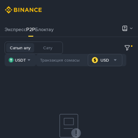
Экспресс
P2P
Блоктау
Сатып алу
Сату
USDT
USD