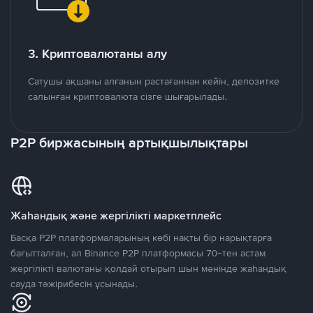
3. Криптовалютаны алу
Сатушы ақшаны алғанын растағаннан кейін, депозитке
салынған криптовалюта сізге шығарылады.
P2P биржасының артықшылықтары
Жаһандық және жергілікті маркетплейс
Басқа P2P платформаларының көбі нақты бір нарықтарға
бағытталған, ал Binance P2P платформасы 70-тен астам
жергілікті валютаны қолдай отырып шын мәнінде жаһандық
сауда тәжірибесін ұсынады.