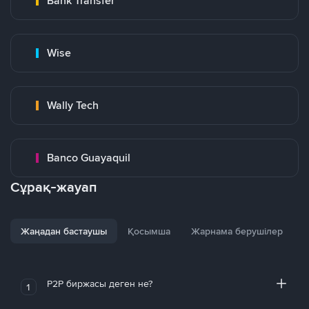
Bank Transfer
Wise
Wally Tech
Banco Guayaquil
Сұрақ-жауап
Жаңадан бастаушы
Қосымша
Жарнама берушілер
P2P биржасы деген не?
1