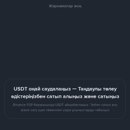
Жарнамалар жоқ
USDT оңай саудалаңыз — Таңдаулы төлеу
әдістеріңізбен сатып алыңыз және сатыңыз
Binance P2P биржасында USDT айырбастаңыз. Tether сатып алу
және сату үшін төменнен үздік ұсыныстарды табыңыз