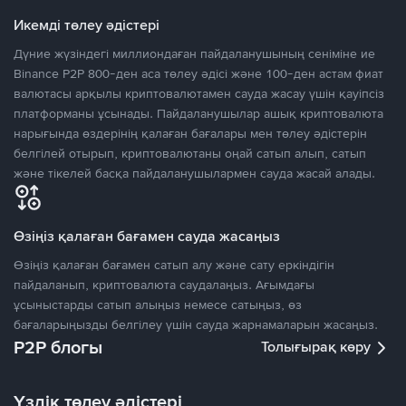
Икемді төлеу әдістері
Дүние жүзіндегі миллиондаған пайдаланушының сеніміне ие
Binance P2P 800-ден аса төлеу әдісі және 100-ден астам фиат
валютасы арқылы криптовалютамен сауда жасау үшін қауіпсіз
платформаны ұсынады. Пайдаланушылар ашық криптовалюта
нарығында өздерінің қалаған бағалары мен төлеу әдістерін
белгілей отырып, криптовалютаны оңай сатып алып, сатып
және тікелей басқа пайдаланушылармен сауда жасай алады.
Өзіңіз қалаған бағамен сауда жасаңыз
Өзіңіз қалаған бағамен сатып алу және сату еркіндігін
пайдаланып, криптовалюта саудалаңыз. Ағымдағы
ұсыныстарды сатып алыңыз немесе сатыңыз, өз
бағаларыңызды белгілеу үшін сауда жарнамаларын жасаңыз.
P2P блогы
Толығырақ көру
Үздік төлеу әдістері