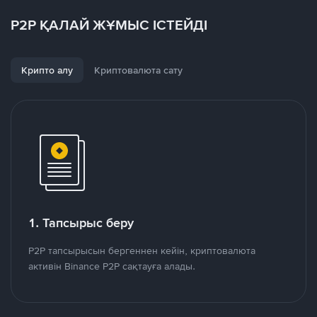
P2P ҚАЛАЙ ЖҰМЫС ІСТЕЙДІ
Крипто алу
Криптовалюта сату
1. Тапсырыс беру
P2P тапсырысын бергеннен кейін, криптовалюта
активін Binance P2P сақтауға алады.