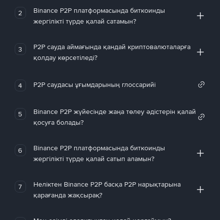
Binance P2P платформасында биткоинды
2
жергілікті түрде қалай сатамын?
P2P сауда аймағында қандай криптовалюталарға
3
қолдау көрсетіледі?
P2P саудасы ұғымдарының глоссарийі
4
Binance P2P жүйесінде жаңа төлеу әдістерін қалай
5
қосуға болады?
Binance P2P платформасында биткоинды
6
жергілікті түрде қалай сатып аламын?
Неліктен Binance P2P басқа P2P нарықтарына
7
қарағанда жақсырақ?