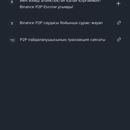
Мен өзімді алаяқтықтан қалай қорғаймын?
8
Binance P2P Escrow ұтымды!
Binance P2P саудасы бойынша сұрақ-жауап
9
P2P пайдаланушысының транзакция саясаты
10