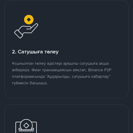
2. Сатушыға төлеу
Ұсынылған төлеу әдістері арқылы сатушыға ақша
жіберіңіз. Фиат транзакциясын аяқтап, Binance P2P
платформасында “Аударылды, сатушыға хабарлау”
түймесін басыңыз.