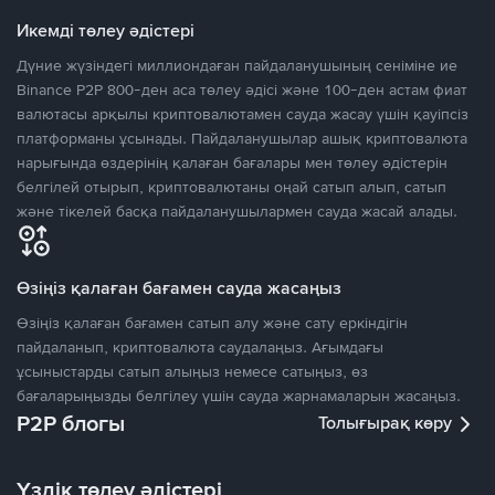
Икемді төлеу әдістері
Дүние жүзіндегі миллиондаған пайдаланушының сеніміне ие
Binance P2P 800-ден аса төлеу әдісі және 100-ден астам фиат
валютасы арқылы криптовалютамен сауда жасау үшін қауіпсіз
платформаны ұсынады. Пайдаланушылар ашық криптовалюта
нарығында өздерінің қалаған бағалары мен төлеу әдістерін
белгілей отырып, криптовалютаны оңай сатып алып, сатып
және тікелей басқа пайдаланушылармен сауда жасай алады.
Өзіңіз қалаған бағамен сауда жасаңыз
Өзіңіз қалаған бағамен сатып алу және сату еркіндігін
пайдаланып, криптовалюта саудалаңыз. Ағымдағы
ұсыныстарды сатып алыңыз немесе сатыңыз, өз
бағаларыңызды белгілеу үшін сауда жарнамаларын жасаңыз.
P2P блогы
Толығырақ көру
Үздік төлеу әдістері