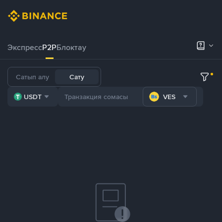
Экспресс
P2P
Блоктау
Сатып алу
Сату
USDT
VES