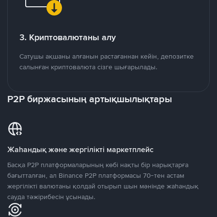
3. Криптовалютаны алу
Сатушы ақшаны алғанын растағаннан кейін, депозитке
салынған криптовалюта сізге шығарылады.
P2P биржасының артықшылықтары
Жаһандық және жергілікті маркетплейс
Басқа P2P платформаларының көбі нақты бір нарықтарға
бағытталған, ал Binance P2P платформасы 70-тен астам
жергілікті валютаны қолдай отырып шын мәнінде жаһандық
сауда тәжірибесін ұсынады.