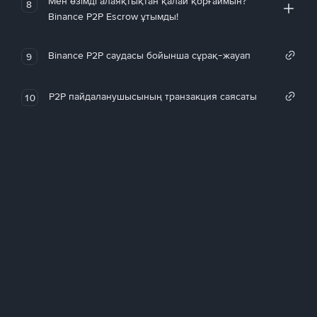
Мен өзімді алаяқтықтан қалай қорғаймын?
8
Binance P2P Escrow ұтымды!
Binance P2P саудасы бойынша сұрақ-жауап
9
P2P пайдаланушысының транзакция саясаты
10