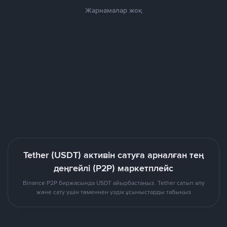
Жарнамалар жоқ
Tether (USDT) активін сатуға арналған тең
деңгейлі (P2P) маркетплейс
Binance P2P биржасында USDT айырбастаңыз. Tether сатып алу
және сату үшін төменнен үздік ұсыныстарды табыңыз