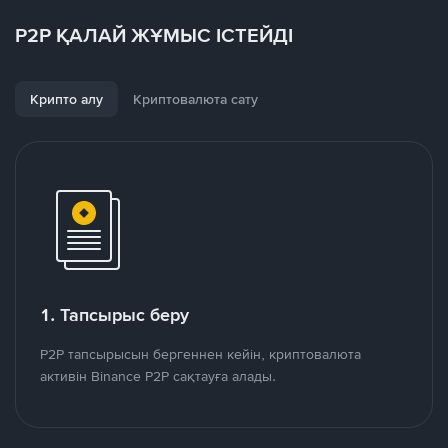
P2P ҚАЛАЙ ЖҰМЫС ІСТЕЙДІ
Крипто алу
Криптовалюта сату
1. Тапсырыс беру
P2P тапсырысын бергеннен кейін, криптовалюта
активін Binance P2P сақтауға алады.