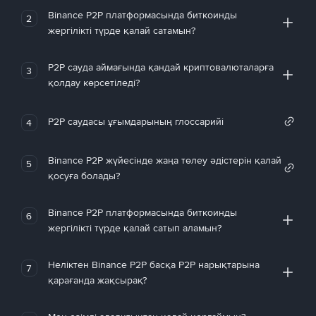
Binance P2P платформасында биткоинды
2
жергілікті түрде қалай сатамын?
P2P сауда аймағында қандай криптовалюталарға
3
қолдау көрсетіледі?
P2P саудасы ұғымдарының глоссарийі
4
Binance P2P жүйесінде жаңа төлеу әдістерін қалай
5
қосуға болады?
Binance P2P платформасында биткоинды
6
жергілікті түрде қалай сатып аламын?
Неліктен Binance P2P басқа P2P нарықтарына
7
қарағанда жақсырақ?