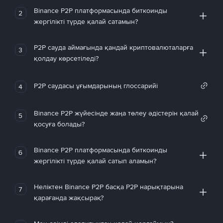
Binance P2P платформасында биткоинды
2
жергілікті түрде қалай сатамын?
P2P сауда аймағында қандай криптовалюталарға
3
қолдау көрсетіледі?
P2P саудасы ұғымдарының глоссарийі
4
Binance P2P жүйесінде жаңа төлеу әдістерін қалай
5
қосуға болады?
Binance P2P платформасында биткоинды
6
жергілікті түрде қалай сатып аламын?
Неліктен Binance P2P басқа P2P нарықтарына
7
қарағанда жақсырақ?