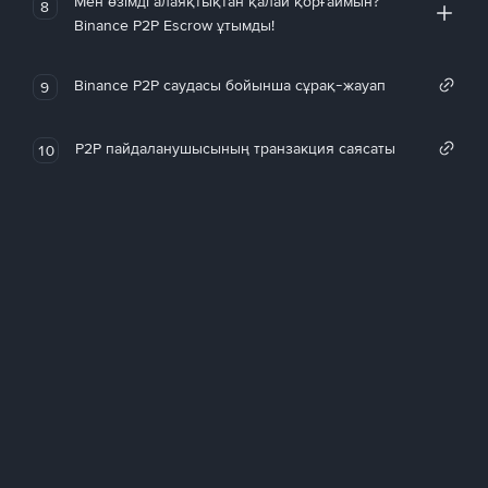
Мен өзімді алаяқтықтан қалай қорғаймын?
8
Binance P2P Escrow ұтымды!
Binance P2P саудасы бойынша сұрақ-жауап
9
P2P пайдаланушысының транзакция саясаты
10