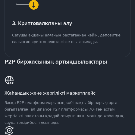
3. Криптовалютаны алу
Сатушы ақшаны алғанын растағаннан кейін, депозитке
салынған криптовалюта сізге шығарылады.
P2P биржасының артықшылықтары
Жаһандық және жергілікті маркетплейс
Басқа P2P платформаларының көбі нақты бір нарықтарға
бағытталған, ал Binance P2P платформасы 70-тен астам
жергілікті валютаны қолдай отырып шын мәнінде жаһандық
сауда тәжірибесін ұсынады.