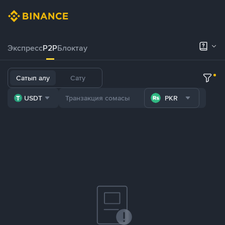
Экспресс
P2P
Блоктау
Сатып алу
Сату
USDT
PKR