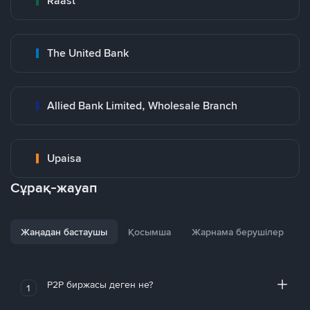
Raast
The United Bank
Allied Bank Limited, Wholesale Branch
Upaisa
Сұрақ-жауап
Жаңадан бастаушы
Қосымша
Жарнама берушілер
P2P биржасы деген не?
1