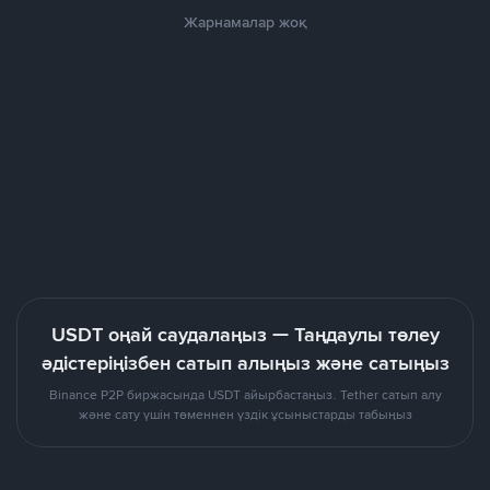
Жарнамалар жоқ
USDT оңай саудалаңыз — Таңдаулы төлеу
әдістеріңізбен сатып алыңыз және сатыңыз
Binance P2P биржасында USDT айырбастаңыз. Tether сатып алу
және сату үшін төменнен үздік ұсыныстарды табыңыз