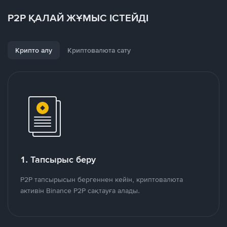
P2P ҚАЛАЙ ЖҰМЫС ІСТЕЙДІ
Крипто алу
Криптовалюта сату
1. Тапсырыс беру
P2P тапсырысын бергеннен кейін, криптовалюта
активін Binance P2P сақтауға алады.