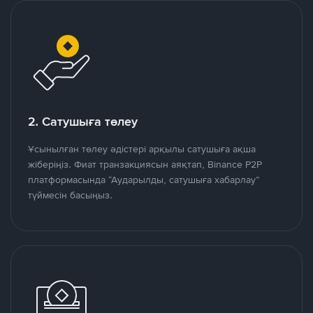
2. Сатушыға төлеу
Ұсынылған төлеу әдістері арқылы сатушыға ақша
жіберіңіз. Фиат транзакциясын аяқтап, Binance P2P
платформасында “Аударылды, сатушыға хабарлау”
түймесін басыңыз.