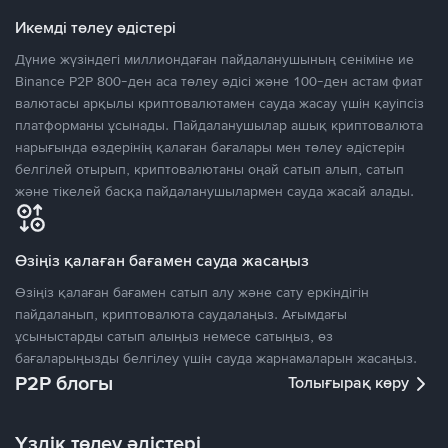
Икемді төлеу әдістері
Дүние жүзіндегі миллиондаған пайдаланушының сеніміне ие
Binance P2P 800-ден аса төлеу әдісі және 100-ден астам фиат
валютасы арқылы криптовалютамен сауда жасау үшін қауіпсіз
платформаны ұсынады. Пайдаланушылар ашық криптовалюта
нарығында өздерінің қалаған бағалары мен төлеу әдістерін
белгілей отырып, криптовалютаны оңай сатып алып, сатып
және тікелей басқа пайдаланушылармен сауда жасай алады.
Өзіңіз қалаған бағамен сауда жасаңыз
Өзіңіз қалаған бағамен сатып алу және сату еркіндігін
пайдаланып, криптовалюта саудалаңыз. Ағымдағы
ұсыныстарды сатып алыңыз немесе сатыңыз, өз
бағаларыңызды белгілеу үшін сауда жарнамаларын жасаңыз.
P2P блогы
Толығырақ көру
Үздік төлеу әдістері