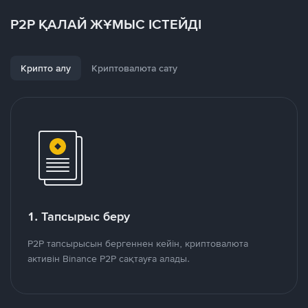
P2P ҚАЛАЙ ЖҰМЫС ІСТЕЙДІ
Крипто алу
Криптовалюта сату
1. Тапсырыс беру
P2P тапсырысын бергеннен кейін, криптовалюта
активін Binance P2P сақтауға алады.