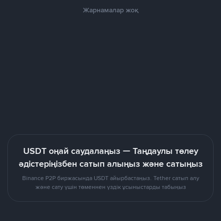
Жарнамалар жоқ
USDT оңай саудалаңыз — Таңдаулы төлеу
әдістеріңізбен сатып алыңыз және сатыңыз
Binance P2P биржасында USDT айырбастаңыз. Tether сатып алу
және сату үшін төменнен үздік ұсыныстарды табыңыз