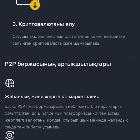
3. Криптовалютаны алу
Сатушы ақшаны алғанын растағаннан кейін, депозитке
салынған криптовалюта сізге шығарылады.
P2P биржасының артықшылықтары
Жаһандық және жергілікті маркетплейс
Басқа P2P платформаларының көбі нақты бір нарықтарға
бағытталған, ал Binance P2P платформасы 70-тен астам
жергілікті валютаны қолдай отырып шын мәнінде жаһандық
сауда тәжірибесін ұсынады.