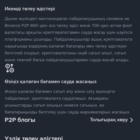
Икемді төлеу әдістері
Дүние жүзіндегі миллиондаған пайдаланушының сеніміне ие
Binance P2P 800-ден аса төлеу әдісі және 100-ден астам фиат
валютасы арқылы криптовалютамен сауда жасау үшін қауіпсіз
платформаны ұсынады. Пайдаланушылар ашық криптовалюта
нарығында өздерінің қалаған бағалары мен төлеу әдістерін
белгілей отырып, криптовалютаны оңай сатып алып, сатып
және тікелей басқа пайдаланушылармен сауда жасай алады.
Өзіңіз қалаған бағамен сауда жасаңыз
Өзіңіз қалаған бағамен сатып алу және сату еркіндігін
пайдаланып, криптовалюта саудалаңыз. Ағымдағы
ұсыныстарды сатып алыңыз немесе сатыңыз, өз
бағаларыңызды белгілеу үшін сауда жарнамаларын жасаңыз.
P2P блогы
Толығырақ көру
Үздік төлеу әдістері