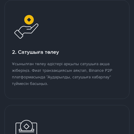
2. Сатушыға төлеу
Ұсынылған төлеу әдістері арқылы сатушыға ақша
жіберіңіз. Фиат транзакциясын аяқтап, Binance P2P
платформасында “Аударылды, сатушыға хабарлау”
түймесін басыңыз.