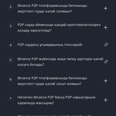
Binance P2P платформасында биткоинды
2
жергілікті түрде қалай сатамын?
P2P сауда аймағында қандай криптовалюталарға
3
қолдау көрсетіледі?
P2P саудасы ұғымдарының глоссарийі
4
Binance P2P жүйесінде жаңа төлеу әдістерін қалай
5
қосуға болады?
Binance P2P платформасында биткоинды
6
жергілікті түрде қалай сатып аламын?
Неліктен Binance P2P басқа P2P нарықтарына
7
қарағанда жақсырақ?