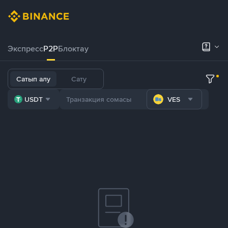
Экспресс
P2P
Блоктау
Сатып алу
Сату
USDT
VES