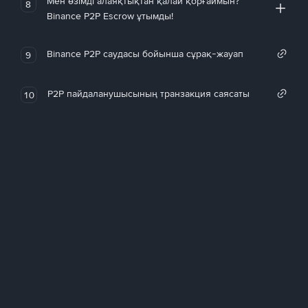
Мен өзімді алаяқтықтан қалай қорғаймын?
8
Binance P2P Escrow ұтымды!
Binance P2P саудасы бойынша сұрақ-жауап
9
P2P пайдаланушысының транзакция саясаты
10