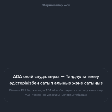
Жарнамалар жоқ
ADA оңай саудалаңыз — Таңдаулы төлеу
әдістеріңізбен сатып алыңыз және сатыңыз
Binance P2P биржасында ADA айырбастаңыз. сатып алу және сату
үшін төменнен үздік ұсыныстарды табыңыз