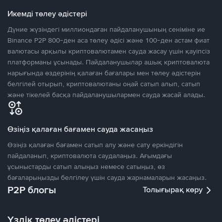
Икемді төлеу әдістері
Дүние жүзіндегі миллиондаған пайдаланушының сеніміне ие
Binance P2P 800-ден аса төлеу әдісі және 100-ден астам фиат
валютасы арқылы криптовалютамен сауда жасау үшін қауіпсіз
платформаны ұсынады. Пайдаланушылар ашық криптовалюта
нарығында өздерінің қалаған бағалары мен төлеу әдістерін
белгілей отырып, криптовалютаны оңай сатып алып, сатып
және тікелей басқа пайдаланушылармен сауда жасай алады.
Өзіңіз қалаған бағамен сауда жасаңыз
Өзіңіз қалаған бағамен сатып алу және сату еркіндігін
пайдаланып, криптовалюта саудалаңыз. Ағымдағы
ұсыныстарды сатып алыңыз немесе сатыңыз, өз
бағаларыңызды белгілеу үшін сауда жарнамаларын жасаңыз.
P2P блогы
Толығырақ көру
Үздік төлеу әдістері