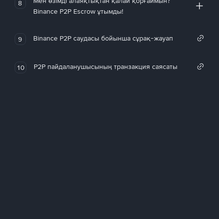
Мен өзімді алаяқтықтан қалай қорғаймын?
8
Binance P2P Escrow ұтымды!
Binance P2P саудасы бойынша сұрақ-жауап
9
P2P пайдаланушысының транзакция саясаты
10