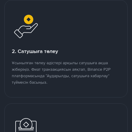
2. Сатушыға төлеу
Ұсынылған төлеу әдістері арқылы сатушыға ақша
жіберіңіз. Фиат транзакциясын аяқтап, Binance P2P
платформасында “Аударылды, сатушыға хабарлау”
түймесін басыңыз.