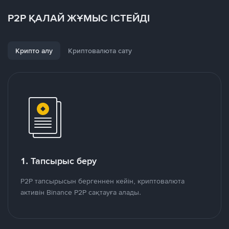
P2P ҚАЛАЙ ЖҰМЫС ІСТЕЙДІ
Крипто алу
Криптовалюта сату
1. Тапсырыс беру
P2P тапсырысын бергеннен кейін, криптовалюта
активін Binance P2P сақтауға алады.