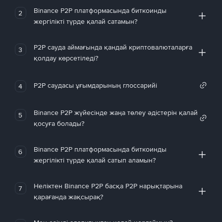
Binance P2P платформасында биткоинды
2
жергілікті түрде қалай сатамын?
P2P сауда аймағында қандай криптовалюталарға
3
қолдау көрсетіледі?
P2P саудасы ұғымдарының глоссарийі
4
Binance P2P жүйесінде жаңа төлеу әдістерін қалай
5
қосуға болады?
Binance P2P платформасында биткоинды
6
жергілікті түрде қалай сатып аламын?
Неліктен Binance P2P басқа P2P нарықтарына
7
қарағанда жақсырақ?