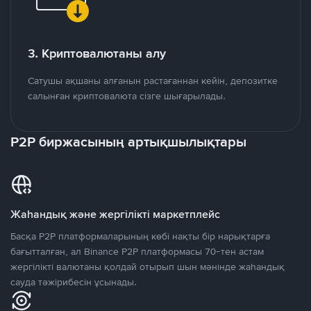
3. Криптовалютаны алу
Сатушы ақшаны алғанын растағаннан кейін, депозитке
салынған криптовалюта сізге шығарылады.
P2P биржасының артықшылықтары
Жаһандық және жергілікті маркетплейс
Басқа P2P платформаларының көбі нақты бір нарықтарға
бағытталған, ал Binance P2P платформасы 70-тен астам
жергілікті валютаны қолдай отырып шын мәнінде жаһандық
сауда тәжірибесін ұсынады.