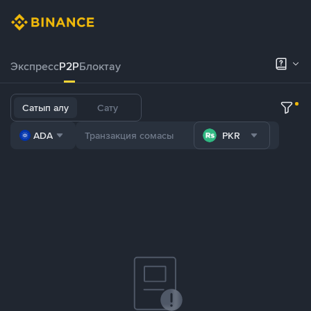
Экспресс
P2P
Блоктау
Сатып алу
Сату
ADA
PKR