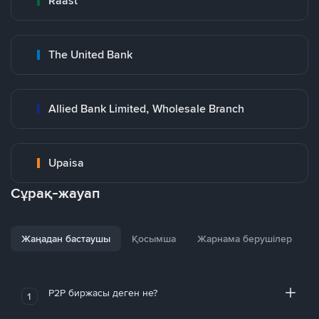
Raast
The United Bank
Allied Bank Limited, Wholesale Branch
Upaisa
Сұрақ-жауап
Жаңадан бастаушы
Қосымша
Жарнама берушілер
P2P биржасы деген не?
1