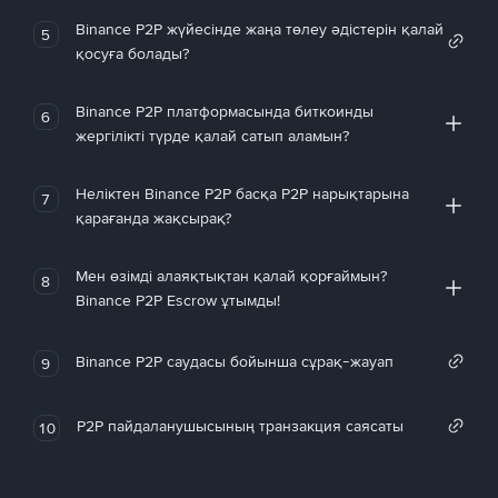
Binance P2P жүйесінде жаңа төлеу әдістерін қалай
5
қосуға болады?
Binance P2P платформасында биткоинды
6
жергілікті түрде қалай сатып аламын?
Неліктен Binance P2P басқа P2P нарықтарына
7
қарағанда жақсырақ?
Мен өзімді алаяқтықтан қалай қорғаймын?
8
Binance P2P Escrow ұтымды!
Binance P2P саудасы бойынша сұрақ-жауап
9
P2P пайдаланушысының транзакция саясаты
10