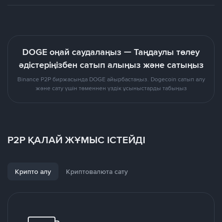
DOGE оңай саудалаңыз — Таңдаулы төлеу
әдістеріңізбен сатып алыңыз және сатыңыз
Binance P2P биржасында DOGE айырбастаңыз. Dogecoin сатып алу
және сату үшін төменнен үздік ұсыныстарды табыңыз
P2P ҚАЛАЙ ЖҰМЫС ІСТЕЙДІ
Крипто алу
Криптовалюта сату