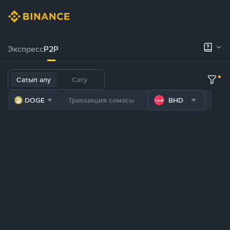
Экспресс
P2P
Сатып алу
Сату
DOGE
BHD