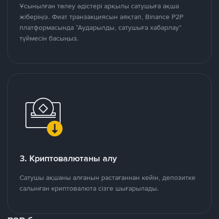
Ұсынылған төлеу әдістері арқылы сатушыға ақша
жіберіңіз. Фиат транзакциясын аяқтап, Binance P2P
платформасында “Аударылды, сатушыға хабарлау”
түймесін басыңыз.
3. Криптовалютаны алу
Сатушы ақшаны алғанын растағаннан кейін, депозитке
салынған криптовалюта сізге шығарылады.