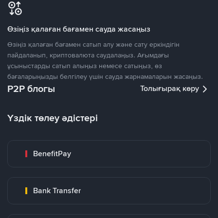
Өзіңіз қалаған бағамен сауда жасаңыз
Өзіңіз қалаған бағамен сатып алу және сату еркіндігін
пайдаланып, криптовалюта саудалаңыз. Ағымдағы
ұсыныстарды сатып алыңыз немесе сатыңыз, өз
бағаларыңызды белгілеу үшін сауда жарнамаларын жасаңыз.
P2P блогы
Толығырақ көру
Үздік төлеу әдістері
BenefitPay
Bank Transfer