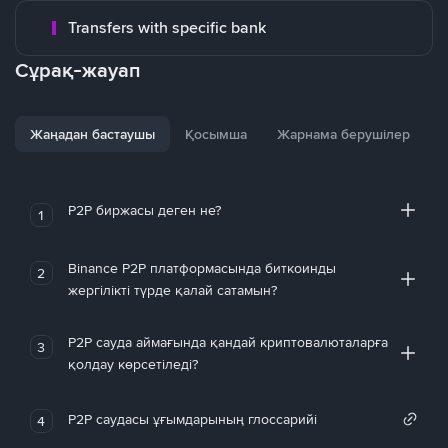
Transfers with specific bank
Сұрақ-жауап
Жаңадан бастаушы
Қосымша
Жарнама берушілер
P2P биржасы деген не?
1
Binance P2P платформасында биткоинды
2
жергілікті түрде қалай сатамын?
P2P сауда аймағында қандай криптовалюталарға
3
қолдау көрсетіледі?
P2P саудасы ұғымдарының глоссарийі
4