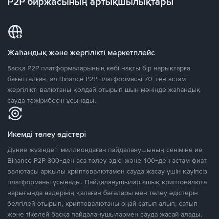
P2P биржасының артықшылықтары
Жаһандық және жергілікті маркетплейс
Басқа P2P платформаларының көбі нақты бір нарықтарға
бағытталған, ал Binance P2P платформасы 70-тен астам
жергілікті валютаны қолдай отырып шын мәнінде жаһандық
сауда тәжірибесін ұсынады.
Икемді төлеу әдістері
Дүние жүзіндегі миллиондаған пайдаланушының сеніміне ие
Binance P2P 800-ден аса төлеу әдісі және 100-ден астам фиат
валютасы арқылы криптовалютамен сауда жасау үшін қауіпсіз
платформаны ұсынады. Пайдаланушылар ашық криптовалюта
нарығында өздерінің қалаған бағалары мен төлеу әдістерін
белгілей отырып, криптовалютаны оңай сатып алып, сатып
және тікелей басқа пайдаланушылармен сауда жасай алады.