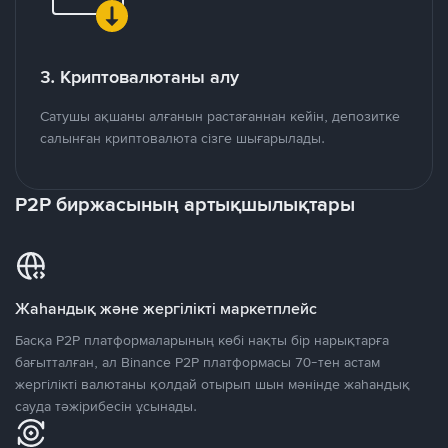
3. Криптовалютаны алу
Сатушы ақшаны алғанын растағаннан кейін, депозитке
салынған криптовалюта сізге шығарылады.
P2P биржасының артықшылықтары
Жаһандық және жергілікті маркетплейс
Басқа P2P платформаларының көбі нақты бір нарықтарға
бағытталған, ал Binance P2P платформасы 70-тен астам
жергілікті валютаны қолдай отырып шын мәнінде жаһандық
сауда тәжірибесін ұсынады.