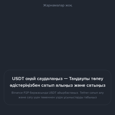
Жарнамалар жоқ
USDT оңай саудалаңыз — Таңдаулы төлеу
әдістеріңізбен сатып алыңыз және сатыңыз
Binance P2P биржасында USDT айырбастаңыз. Tether сатып алу
және сату үшін төменнен үздік ұсыныстарды табыңыз