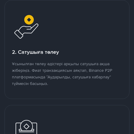
2. Сатушыға төлеу
Ұсынылған төлеу әдістері арқылы сатушыға ақша
жіберіңіз. Фиат транзакциясын аяқтап, Binance P2P
платформасында “Аударылды, сатушыға хабарлау”
түймесін басыңыз.