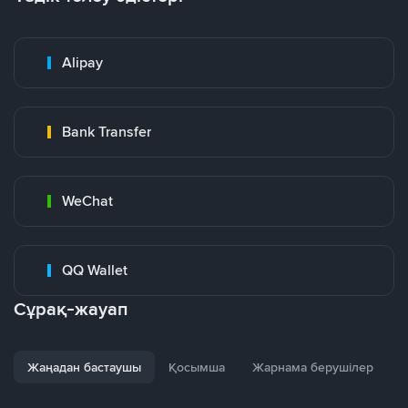
Alipay
Bank Transfer
WeChat
QQ Wallet
Сұрақ-жауап
Жаңадан бастаушы
Қосымша
Жарнама берушілер