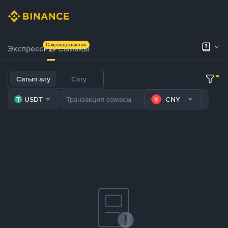
Сақтандырылған
Экспресс
P2P
Сыйақы
Сатып алу
Сату
USDT
CNY