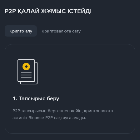
P2P ҚАЛАЙ ЖҰМЫС ІСТЕЙДІ
Крипто алу
Криптовалюта сату
1. Тапсырыс беру
P2P тапсырысын бергеннен кейін, криптовалюта
активін Binance P2P сақтауға алады.