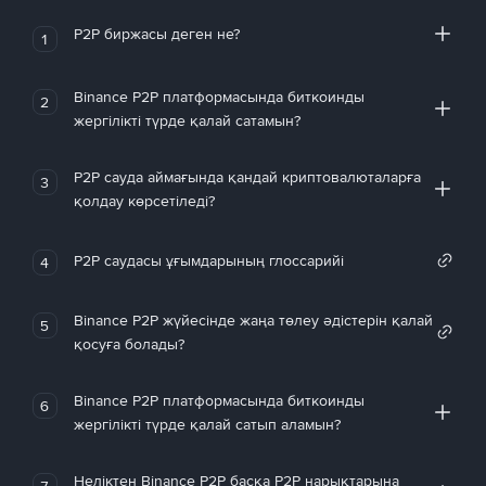
P2P биржасы деген не?
1
Binance P2P платформасында биткоинды
2
жергілікті түрде қалай сатамын?
P2P сауда аймағында қандай криптовалюталарға
3
қолдау көрсетіледі?
P2P саудасы ұғымдарының глоссарийі
4
Binance P2P жүйесінде жаңа төлеу әдістерін қалай
5
қосуға болады?
Binance P2P платформасында биткоинды
6
жергілікті түрде қалай сатып аламын?
Неліктен Binance P2P басқа P2P нарықтарына
7