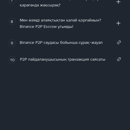
қарағанда жақсырақ?
Мен өзімді алаяқтықтан қалай қорғаймын?
8
Binance P2P Escrow ұтымды!
Binance P2P саудасы бойынша сұрақ-жауап
9
P2P пайдаланушысының транзакция саясаты
10