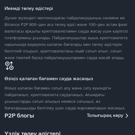
Икемді төлеу әдістері
Дүние жүзіндегі миллиондаған пайдаланушының сеніміне ие
Binance P2P 800-ден аса төлеу әдісі және 100-ден астам фиат
валютасы арқылы криптовалютамен сауда жасау үшін қауіпсіз
платформаны ұсынады. Пайдаланушылар ашық криптовалюта
нарығында өздерінің қалаған бағалары мен төлеу әдістерін
белгілей отырып, криптовалютаны оңай сатып алып, сатып
және тікелей басқа пайдаланушылармен сауда жасай алады.
Өзіңіз қалаған бағамен сауда жасаңыз
Өзіңіз қалаған бағамен сатып алу және сату еркіндігін
пайдаланып, криптовалюта саудалаңыз. Ағымдағы
ұсыныстарды сатып алыңыз немесе сатыңыз, өз
бағаларыңызды белгілеу үшін сауда жарнамаларын жасаңыз.
P2P блогы
Толығырақ көру
Үздік төлеу әдістері