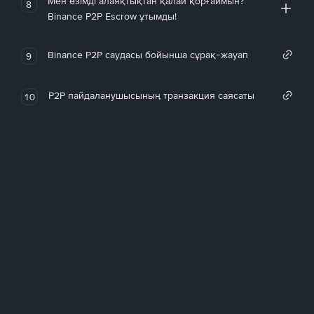
Мен өзімді алаяқтықтан қалай қорғаймын?
8
Binance P2P Escrow ұтымды!
Binance P2P саудасы бойынша сұрақ-жауап
9
P2P пайдаланушысының транзакция саясаты
10