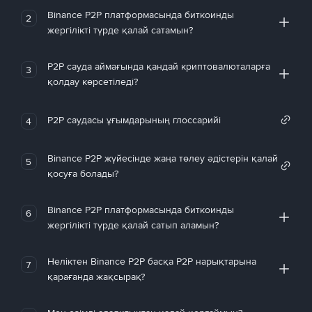
Binance P2P платформасында биткоинды
2
жергілікті түрде қалай сатамын?
P2P сауда аймағында қандай криптовалюталарға
3
қолдау көрсетіледі?
P2P саудасы ұғымдарының глоссарийі
4
Binance P2P жүйесінде жаңа төлеу әдістерін қалай
5
қосуға болады?
Binance P2P платформасында биткоинды
6
жергілікті түрде қалай сатып аламын?
Неліктен Binance P2P басқа P2P нарықтарына
7
қарағанда жақсырақ?