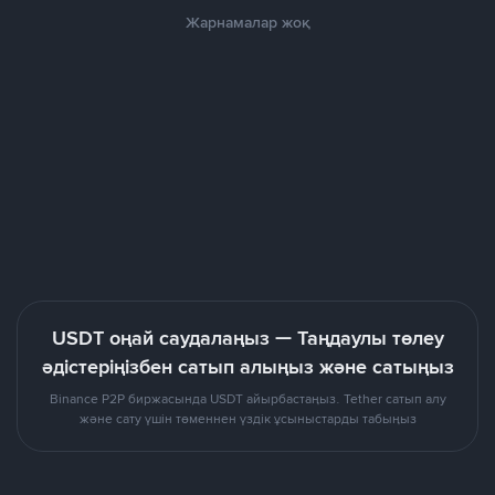
Жарнамалар жоқ
USDT оңай саудалаңыз — Таңдаулы төлеу
әдістеріңізбен сатып алыңыз және сатыңыз
Binance P2P биржасында USDT айырбастаңыз. Tether сатып алу
және сату үшін төменнен үздік ұсыныстарды табыңыз