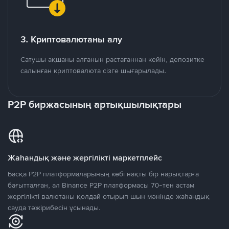
3. Криптовалютаны алу
Сатушы ақшаны алғанын растағаннан кейін, депозитке
салынған криптовалюта сізге шығарылады.
P2P биржасының артықшылықтары
Жаһандық және жергілікті маркетплейс
Басқа P2P платформаларының көбі нақты бір нарықтарға
бағытталған, ал Binance P2P платформасы 70-тен астам
жергілікті валютаны қолдай отырып шын мәнінде жаһандық
сауда тәжірибесін ұсынады.