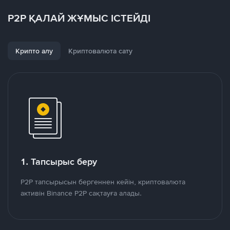
P2P ҚАЛАЙ ЖҰМЫС ІСТЕЙДІ
Крипто алу
Криптовалюта сату
1. Тапсырыс беру
P2P тапсырысын бергеннен кейін, криптовалюта
активін Binance P2P сақтауға алады.