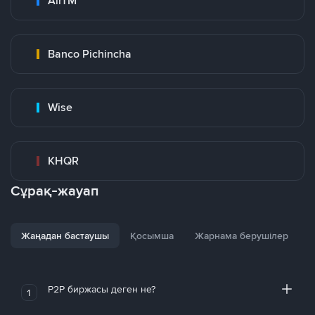
AirTM
Banco Pichincha
Wise
KHQR
Сұрақ-жауап
Жаңадан бастаушы
Қосымша
Жарнама берушілер
P2P биржасы деген не?
1