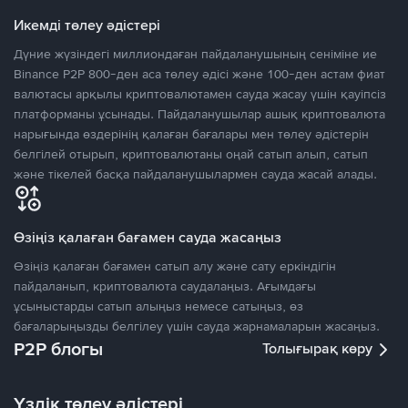
Икемді төлеу әдістері
Дүние жүзіндегі миллиондаған пайдаланушының сеніміне ие
Binance P2P 800-ден аса төлеу әдісі және 100-ден астам фиат
валютасы арқылы криптовалютамен сауда жасау үшін қауіпсіз
платформаны ұсынады. Пайдаланушылар ашық криптовалюта
нарығында өздерінің қалаған бағалары мен төлеу әдістерін
белгілей отырып, криптовалютаны оңай сатып алып, сатып
және тікелей басқа пайдаланушылармен сауда жасай алады.
Өзіңіз қалаған бағамен сауда жасаңыз
Өзіңіз қалаған бағамен сатып алу және сату еркіндігін
пайдаланып, криптовалюта саудалаңыз. Ағымдағы
ұсыныстарды сатып алыңыз немесе сатыңыз, өз
бағаларыңызды белгілеу үшін сауда жарнамаларын жасаңыз.
P2P блогы
Толығырақ көру
Үздік төлеу әдістері