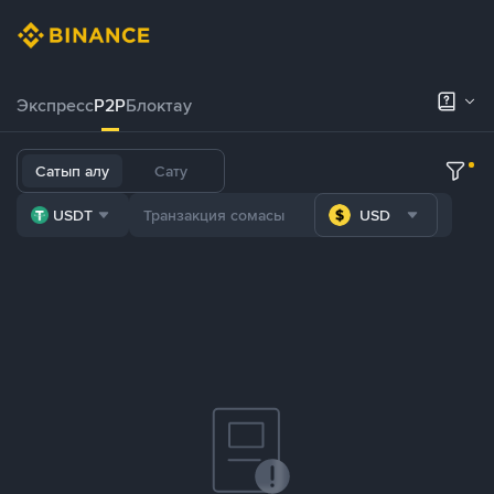
Экспресс
P2P
Блоктау
Сатып алу
Сату
USDT
USD