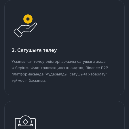
2. Сатушыға төлеу
Ұсынылған төлеу әдістері арқылы сатушыға ақша
жіберіңіз. Фиат транзакциясын аяқтап, Binance P2P
платформасында “Аударылды, сатушыға хабарлау”
түймесін басыңыз.