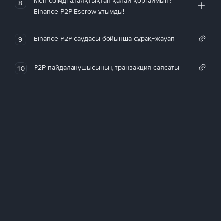
Мен өзімді алаяқтықтан қалай қорғаймын?
8
Binance P2P Escrow ұтымды!
Binance P2P саудасы бойынша сұрақ-жауап
9
P2P пайдаланушысының транзакция саясаты
10