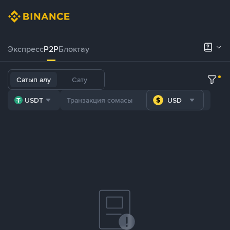
Экспресс
P2P
Блоктау
Сатып алу
Сату
USDT
USD