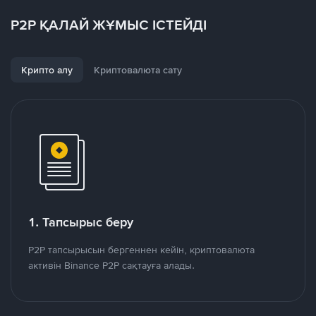
P2P ҚАЛАЙ ЖҰМЫС ІСТЕЙДІ
Крипто алу
Криптовалюта сату
1. Тапсырыс беру
P2P тапсырысын бергеннен кейін, криптовалюта
активін Binance P2P сақтауға алады.