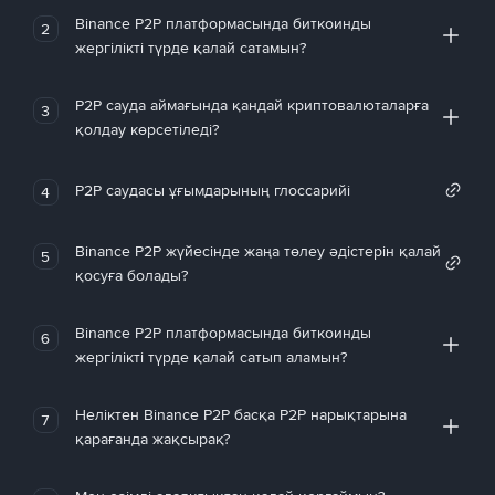
Binance P2P платформасында биткоинды
2
жергілікті түрде қалай сатамын?
P2P сауда аймағында қандай криптовалюталарға
3
қолдау көрсетіледі?
P2P саудасы ұғымдарының глоссарийі
4
Binance P2P жүйесінде жаңа төлеу әдістерін қалай
5
қосуға болады?
Binance P2P платформасында биткоинды
6
жергілікті түрде қалай сатып аламын?
Неліктен Binance P2P басқа P2P нарықтарына
7
қарағанда жақсырақ?