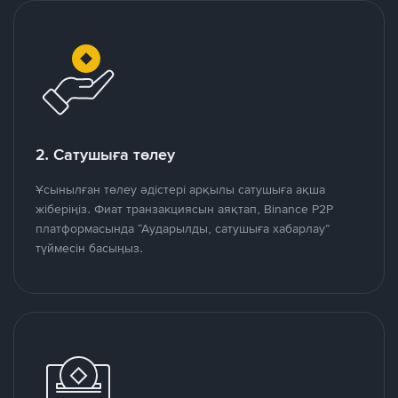
2. Сатушыға төлеу
Ұсынылған төлеу әдістері арқылы сатушыға ақша
жіберіңіз. Фиат транзакциясын аяқтап, Binance P2P
платформасында “Аударылды, сатушыға хабарлау”
түймесін басыңыз.