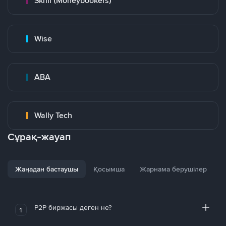
Skrill (Moneybookers)
Wise
ABA
Wally Tech
Сұрақ-жауап
Жаңадан бастаушы
Қосымша
Жарнама берушілер
P2P биржасы деген не?
1