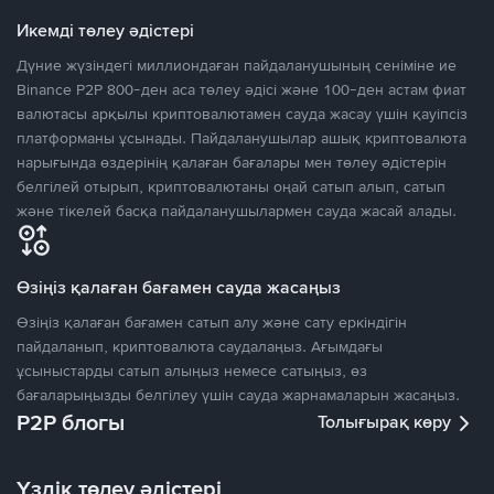
Икемді төлеу әдістері
Дүние жүзіндегі миллиондаған пайдаланушының сеніміне ие
Binance P2P 800-ден аса төлеу әдісі және 100-ден астам фиат
валютасы арқылы криптовалютамен сауда жасау үшін қауіпсіз
платформаны ұсынады. Пайдаланушылар ашық криптовалюта
нарығында өздерінің қалаған бағалары мен төлеу әдістерін
белгілей отырып, криптовалютаны оңай сатып алып, сатып
және тікелей басқа пайдаланушылармен сауда жасай алады.
Өзіңіз қалаған бағамен сауда жасаңыз
Өзіңіз қалаған бағамен сатып алу және сату еркіндігін
пайдаланып, криптовалюта саудалаңыз. Ағымдағы
ұсыныстарды сатып алыңыз немесе сатыңыз, өз
бағаларыңызды белгілеу үшін сауда жарнамаларын жасаңыз.
P2P блогы
Толығырақ көру
Үздік төлеу әдістері