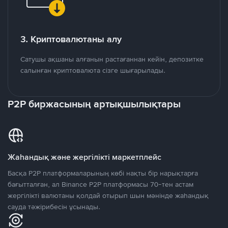
3. Криптовалютаны алу
Сатушы ақшаны алғанын растағаннан кейін, депозитке
салынған криптовалюта сізге шығарылады.
P2P биржасының артықшылықтары
Жаһандық және жергілікті маркетплейс
Басқа P2P платформаларының көбі нақты бір нарықтарға
бағытталған, ал Binance P2P платформасы 70-тен астам
жергілікті валютаны қолдай отырып шын мәнінде жаһандық
сауда тәжірибесін ұсынады.