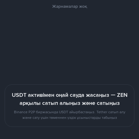
Жарнамалар жоқ
USDT активімен оңай сауда жасаңыз — ZEN
арқылы сатып алыңыз және сатыңыз
Binance P2P биржасында USDT айырбастаңыз. Tether сатып алу
және сату үшін төменнен үздік ұсыныстарды табыңыз