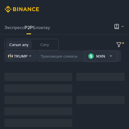
Экспресс
P2P
Блоктау
Сатып алу
Сату
TRUMP
MXN