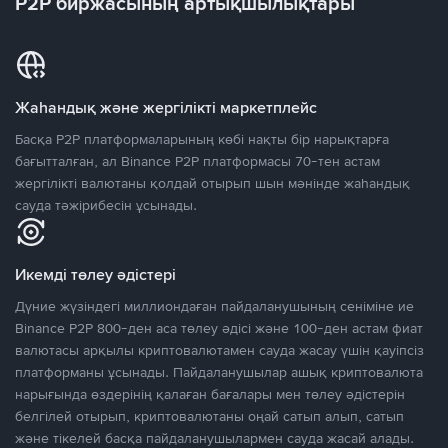
P2P биржасының артықшылықтары
Жаһандық және жергілікті маркетплейс
Басқа P2P платформаларының көбі нақты бір нарықтарға
бағытталған, ал Binance P2P платформасы 70-тен астам
жергілікті валютаны қолдай отырып шын мәнінде жаһандық
сауда тәжірибесін ұсынады.
Икемді төлеу әдістері
Дүние жүзіндегі миллиондаған пайдаланушының сеніміне ие
Binance P2P 800-ден аса төлеу әдісі және 100-ден астам фиат
валютасы арқылы криптовалютамен сауда жасау үшін қауіпсіз
платформаны ұсынады. Пайдаланушылар ашық криптовалюта
нарығында өздерінің қалаған бағалары мен төлеу әдістерін
белгілей отырып, криптовалютаны оңай сатып алып, сатып
және тікелей басқа пайдаланушылармен сауда жасай алады.