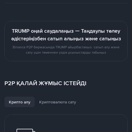
TRUMP оңай саудалаңыз — Таңдаулы төлеу
әдістеріңізбен сатып алыңыз және сатыңыз
Binance P2P биржасында TRUMP айырбастаңыз. сатып алу және
сату үшін төменнен үздік ұсыныстарды табыңыз
P2P ҚАЛАЙ ЖҰМЫС ІСТЕЙДІ
Крипто алу
Криптовалюта сату