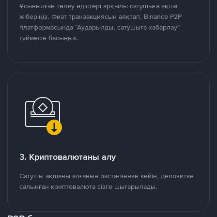
Ұсынылған төлеу әдістері арқылы сатушыға ақша
жіберіңіз. Фиат транзакциясын аяқтап, Binance P2P
платформасында “Аударылды, сатушыға хабарлау”
түймесін басыңыз.
3. Криптовалютаны алу
Сатушы ақшаны алғанын растағаннан кейін, депозитке
салынған криптовалюта сізге шығарылады.