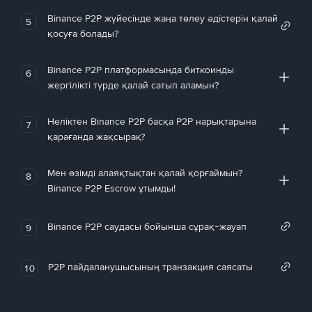
Binance P2P жүйесінде жаңа төлеу әдістерін қалай
5
қосуға болады?
Binance P2P платформасында биткоинды
6
жергілікті түрде қалай сатып аламын?
Неліктен Binance P2P басқа P2P нарықтарына
7
қарағанда жақсырақ?
Мен өзімді алаяқтықтан қалай қорғаймын?
8
Binance P2P Escrow ұтымды!
Binance P2P саудасы бойынша сұрақ-жауап
9
P2P пайдаланушысының транзакция саясаты
10