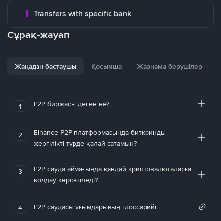
Transfers with specific bank
Сұрақ-жауап
Жаңадан бастаушы
Қосымша
Жарнама берушілер
P2P биржасы деген не?
1
Binance P2P платформасында биткоинды
2
жергілікті түрде қалай сатамын?
P2P сауда аймағында қандай криптовалюталарға
3
қолдау көрсетіледі?
P2P саудасы ұғымдарының глоссарийі
4