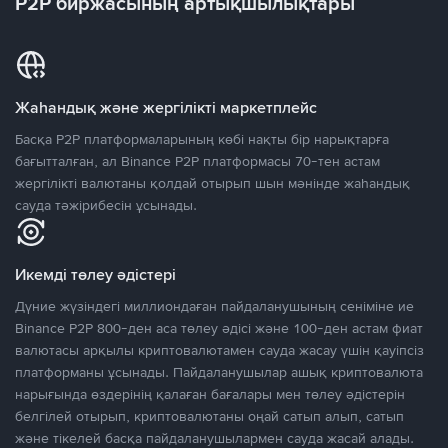
P2P биржасының артықшылықтары
Жаһандық және жергілікті маркетплейс
Басқа P2P платформаларының көбі нақты бір нарықтарға
бағытталған, ал Binance P2P платформасы 70-тен астам
жергілікті валютаны қолдай отырып шын мәнінде жаһандық
сауда тәжірибесін ұсынады.
Икемді төлеу әдістері
Дүние жүзіндегі миллиондаған пайдаланушының сеніміне ие
Binance P2P 800-ден аса төлеу әдісі және 100-ден астам фиат
валютасы арқылы криптовалютамен сауда жасау үшін қауіпсіз
платформаны ұсынады. Пайдаланушылар ашық криптовалюта
нарығында өздерінің қалаған бағалары мен төлеу әдістерін
белгілей отырып, криптовалютаны оңай сатып алып, сатып
және тікелей басқа пайдаланушылармен сауда жасай алады.