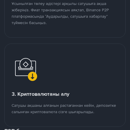
Ұсынылған төлеу әдістері арқылы сатушыға ақша
жіберіңіз. Фиат транзакциясын аяқтап, Binance P2P
платформасында “Аударылды, сатушыға хабарлау”
түймесін басыңыз.
3. Криптовалютаны алу
Сатушы ақшаны алғанын растағаннан кейін, депозитке
салынған криптовалюта сізге шығарылады.