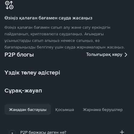
Өзіңіз қалаған бағамен сауда жасаңыз
Өзіңіз қалаған бағамен сатып алу және сату еркіндігін
пайдаланып, криптовалюта саудалаңыз. Ағымдағы
ұсыныстарды сатып алыңыз немесе сатыңыз, өз
бағаларыңызды белгілеу үшін сауда жарнамаларын жасаңыз.
P2P блогы
Толығырақ көру
Үздік төлеу әдістері
Сұрақ-жауап
Жаңадан бастаушы
Қосымша
Жарнама берушілер
P2P биржасы деген не?
1