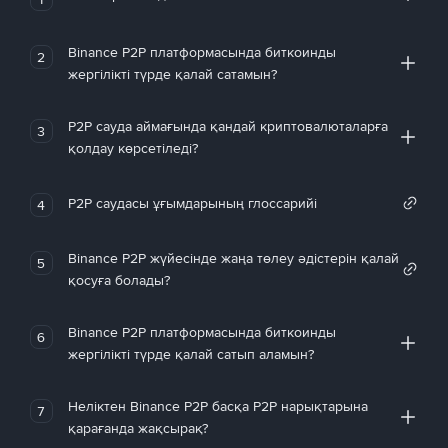
Binance P2P платформасында биткоинды
2
жергілікті түрде қалай сатамын?
P2P сауда аймағында қандай криптовалюталарға
3
қолдау көрсетіледі?
P2P саудасы ұғымдарының глоссарийі
4
Binance P2P жүйесінде жаңа төлеу әдістерін қалай
5
қосуға болады?
Binance P2P платформасында биткоинды
6
жергілікті түрде қалай сатып аламын?
Неліктен Binance P2P басқа P2P нарықтарына
7
қарағанда жақсырақ?