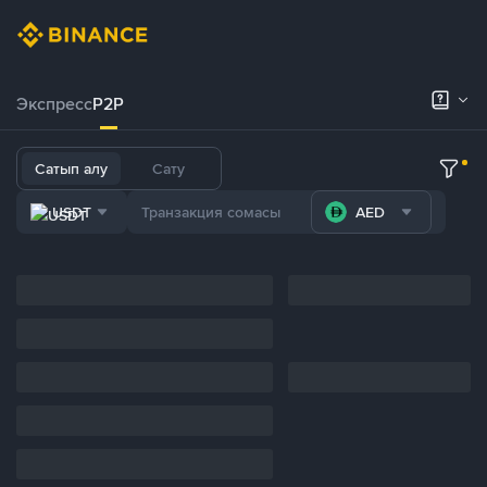
Экспресс
P2P
Сатып алу
Сату
USDT
AED