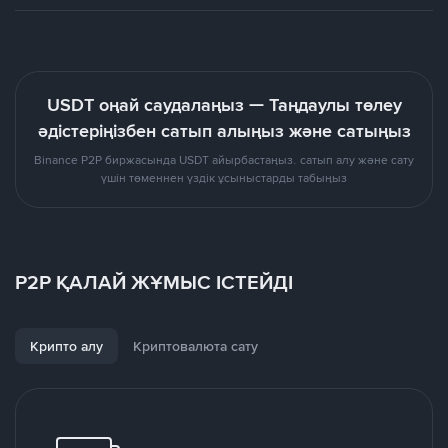
USDT оңай саудалаңыз — Таңдаулы төлеу
әдістеріңізбен сатып алыңыз және сатыңыз
Binance P2P биржасында USDT айырбастаңыз. сатып алу және сату
үшін төменнен үздік ұсыныстарды табыңыз
P2P ҚАЛАЙ ЖҰМЫС ІСТЕЙДІ
Крипто алу
Криптовалюта сату