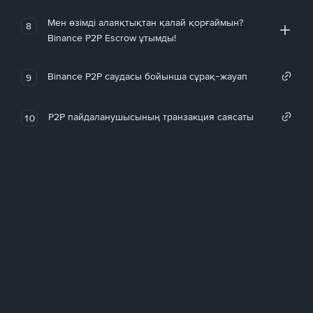
Мен өзімді алаяқтықтан қалай қорғаймын?
8
Binance P2P Escrow ұтымды!
Binance P2P саудасы бойынша сұрақ-жауап
9
P2P пайдаланушысының транзакция саясаты
10