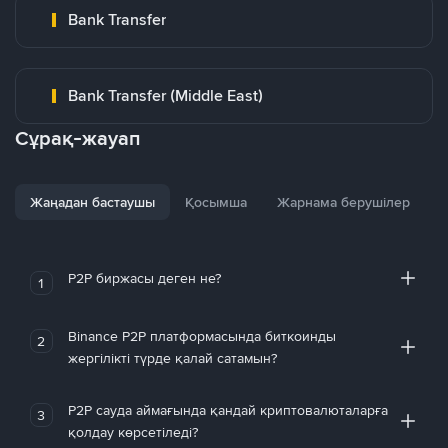
Bank Transfer
Bank Transfer (Middle East)
Сұрақ-жауап
Жаңадан бастаушы
Қосымша
Жарнама берушілер
P2P биржасы деген не?
1
Binance P2P платформасында биткоинды
2
жергілікті түрде қалай сатамын?
P2P сауда аймағында қандай криптовалюталарға
3
қолдау көрсетіледі?