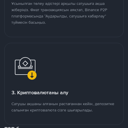
Ұсынылған төлеу әдістері арқылы сатушыға ақша
жіберіңіз. Фиат транзакциясын аяқтап, Binance P2P
платформасында “Аударылды, сатушыға хабарлау”
түймесін басыңыз.
3. Криптовалютаны алу
Сатушы ақшаны алғанын растағаннан кейін, депозитке
салынған криптовалюта сізге шығарылады.