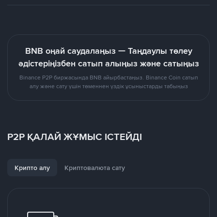
BNB оңай саудалаңыз — Таңдаулы төлеу
әдістеріңізбен сатып алыңыз және сатыңыз
Binance P2P биржасында BNB айырбастаңыз. Binance Coin сатып
алу және сату үшін төменнен үздік ұсыныстарды табыңыз
P2P ҚАЛАЙ ЖҰМЫС ІСТЕЙДІ
Крипто алу
Криптовалюта сату