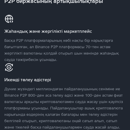
P2P биржасының артықшылықтары
Жаһандық және жергілікті маркетплейс
Басқа P2P платформаларының көбі нақты бір нарықтарға
бағытталған, ал Binance P2P платформасы 70-тен астам
жергілікті валютаны қолдай отырып шын мәнінде жаһандық
сауда тәжірибесін ұсынады.
Икемді төлеу әдістері
Дүние жүзіндегі миллиондаған пайдаланушының сеніміне ие
Binance P2P 800-ден аса төлеу әдісі және 100-ден астам фиат
валютасы арқылы криптовалютамен сауда жасау үшін қауіпсіз
платформаны ұсынады. Пайдаланушылар ашық криптовалюта
нарығында өздерінің қалаған бағалары мен төлеу әдістерін
белгілей отырып, криптовалютаны оңай сатып алып, сатып
және тікелей басқа пайдаланушылармен сауда жасай алады.