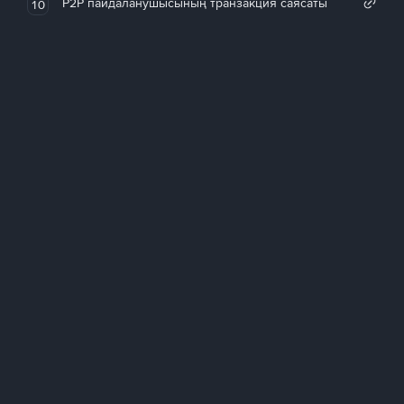
P2P пайдаланушысының транзакция саясаты
10