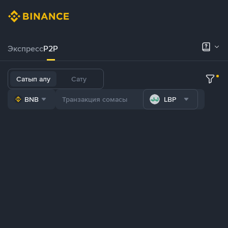
Экспресс
P2P
Сатып алу
Сату
BNB
LBP