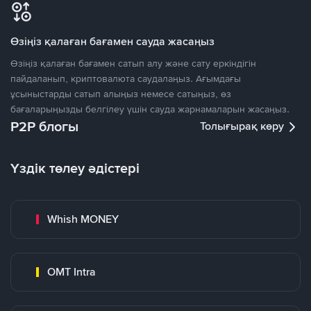
Өзіңіз қалаған бағамен сауда жасаңыз
Өзіңіз қалаған бағамен сатып алу және сату еркіндігін
пайдаланып, криптовалюта саудалаңыз. Ағымдағы
ұсыныстарды сатып алыңыз немесе сатыңыз, өз
бағаларыңызды белгілеу үшін сауда жарнамаларын жасаңыз.
P2P блогы
Толығырақ көру
Үздік төлеу әдістері
Whish MONEY
OMT Intra