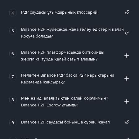
P2P саудасы ұғымдарының глоссарийі
4
Binance P2P жүйесінде жаңа төлеу әдістерін қалай
5
қосуға болады?
Binance P2P платформасында биткоинды
6
жергілікті түрде қалай сатып аламын?
Неліктен Binance P2P басқа P2P нарықтарына
7
қарағанда жақсырақ?
Мен өзімді алаяқтықтан қалай қорғаймын?
8
Binance P2P Escrow ұтымды!
Binance P2P саудасы бойынша сұрақ-жауап
9