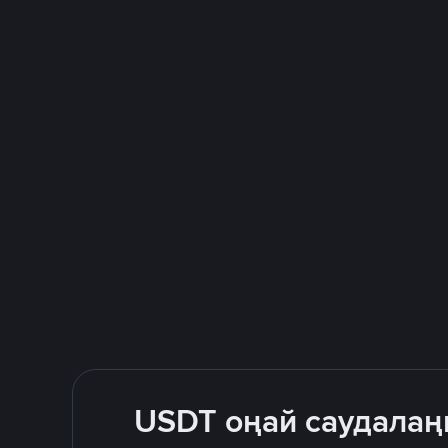
USDT оңай саудалаң