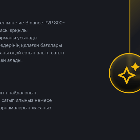
німіне ие Binance P2P 800-
ютасы арқылы
форманы ұсынады.
дерінің қалаған бағалары
таны оңай сатып алып, сатып
ай алады.
ігін пайдаланып,
 сатып алыңыз немесе
жарнамаларын жасаңыз.