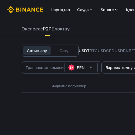
Нарықтар
Сауда
Square
Қос
Экспресс
P2P
Блоктау
Сатып алу
Сату
USDT
BTC
USDC
FDUSD
BNB
E
PEN
Барлық төлеу ә
Жарнама берушілер