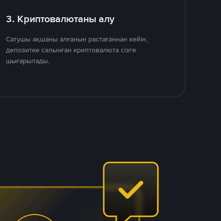
3. Криптовалютаны алу
Сатушы ақшаны алғанын растағаннан кейін,
депозитке салынған криптовалюта сізге
шығарылады.