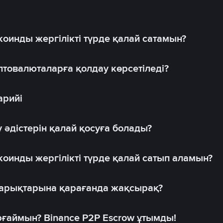
оинды жергілікті түрде қалай сатамын?
товалюталарға қолдау көрсетіледі?
арийі
 әдістерін қалай қосуға болады?
оинды жергілікті түрде қалай сатып аламын?
 нарықтарына қарағанда жақсырақ?
рғаймын? Binance P2P Escrow ұтымды!