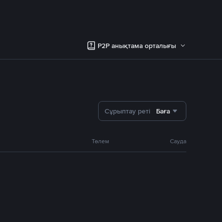
P2P анықтама орталығы
Сұрыптау реті
Баға
Төлем
Сауда