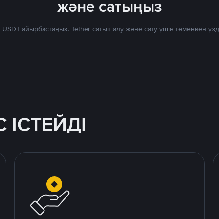
және сатыңыз
 USDT айырбастаңыз. Tether сатып алу және сату үшін төменнен үз
 ІСТЕЙДІ