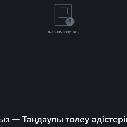
Жарнамалар жоқ
ыз — Таңдаулы төлеу әдістері