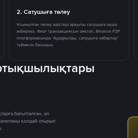
2. Сатушыға төлеу
Ұсынылған төлеу әдістері арқылы сатушыға ақша
жіберіңіз. Фиат транзакциясын аяқтап, Binance P2P
платформасында “Аударылды, сатушыға хабарлау”
түймесін басыңыз.
артықшылықтары
тарға бағытталған, ал
 валютаны қолдай отырып
.