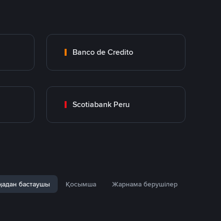
Banco de Credito
Scotiabank Peru
адан бастаушы
Қосымша
Жарнама берушілер