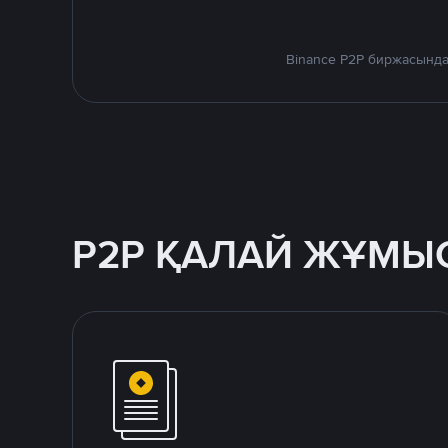
Binance P2P биржасында
P2P ҚАЛАЙ ЖҰМЫС