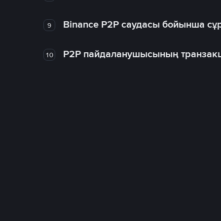
Binance P2P саудасы бойынша сұ
9
P2P пайдаланушысының транзакц
10