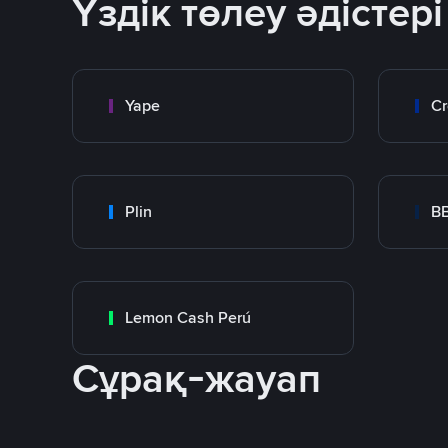
Үздік төлеу әдістері
Yape
Cr
Plin
B
Lemon Cash Perú
Сұрақ-жауап