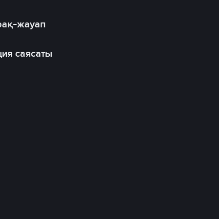
рақ-жауап
ия саясаты