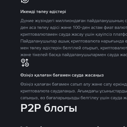
Икемді төлеу әдістері
Дүние жүзіндегі миллиондаған пайдаланушының се
ден аса төлеу әдісі және 100-ден астам фиат вал
криптовалютамен сауда жасау үшін қауіпсіз плат
Пайдаланушылар ашық криптовалюта нарығында өз
мен төлеу әдістерін белгілей отырып, криптовалю
және тікелей басқа пайдаланушылармен сауда жас
Өзіңіз қалаған бағамен сауда жасаңыз
Өзіңіз қалаған бағамен сатып алу және сату еркінд
криптовалюта саудалаңыз. Ағымдағы ұсыныстарды
сатыңыз, өз бағаларыңызды белгілеу үшін сауда 
P2P блогы