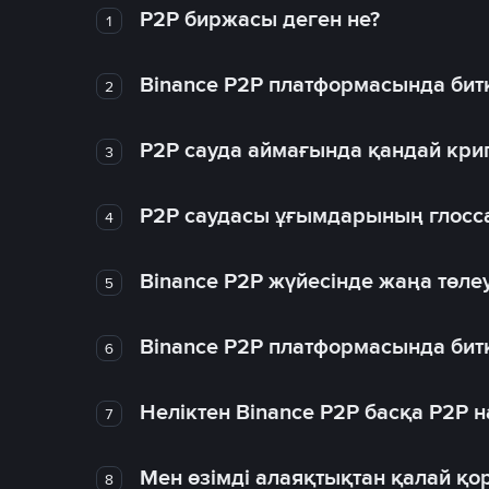
P2P биржасы деген не?
1
Binance P2P платформасында битк
2
P2P сауда аймағында қандай крип
3
P2P саудасы ұғымдарының глосс
4
Binance P2P жүйесінде жаңа төлеу
5
Binance P2P платформасында битк
6
Неліктен Binance P2P басқа P2P
7
Мен өзімді алаяқтықтан қалай қо
8