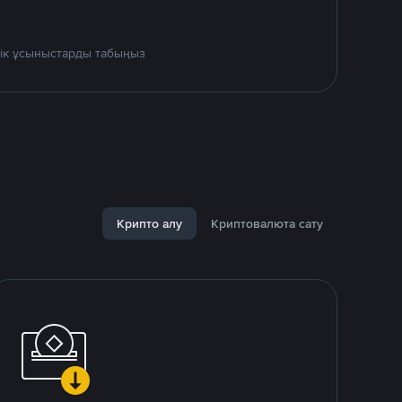
дік ұсыныстарды табыңыз
Крипто алу
Криптовалюта сату