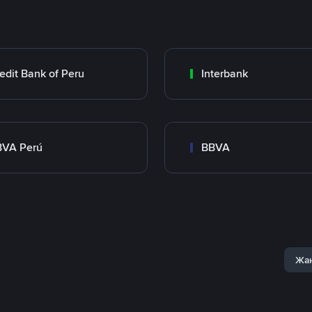
edit Bank of Peru
Interbank
BVA Perú
BBVA
Жаң