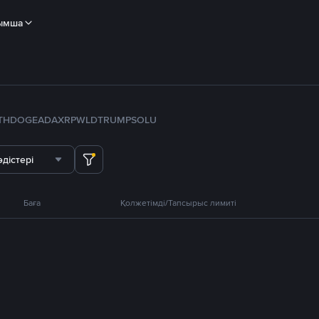
ымша
TH
DOGE
ADA
XRP
WLD
TRUMP
SOL
U
дістері
Баға
Қолжетімді/Тапсырыс лимиті