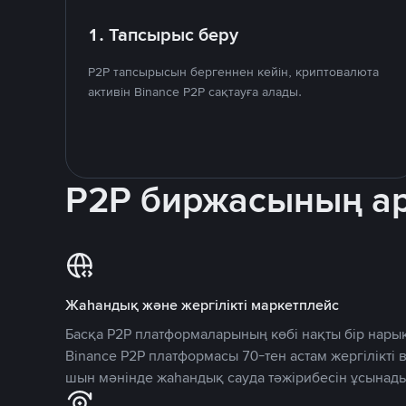
1. Тапсырыс беру
P2P тапсырысын бергеннен кейін, криптовалюта
активін Binance P2P сақтауға алады.
P2P биржасының 
Жаһандық және жергілікті маркетплейс
Басқа P2P платформаларының көбі нақты бір нарық
Binance P2P платформасы 70-тен астам жергілікті
шын мәнінде жаһандық сауда тәжірибесін ұсынады