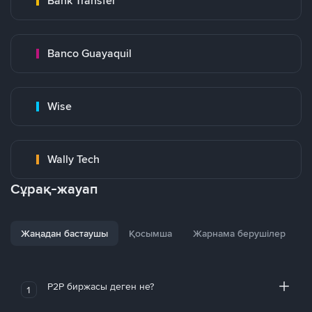
Bank Transfer
Banco Guayaquil
Wise
Wally Tech
Сұрақ-жауап
Жаңадан бастаушы
Қосымша
Жарнама берушілер
P2P биржасы деген не?
1