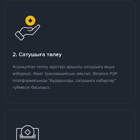
2. Сатушыға төлеу
Ұсынылған төлеу әдістері арқылы сатушыға ақша
жіберіңіз. Фиат транзакциясын аяқтап, Binance P2P
платформасында “Аударылды, сатушыға хабарлау”
түймесін басыңыз.