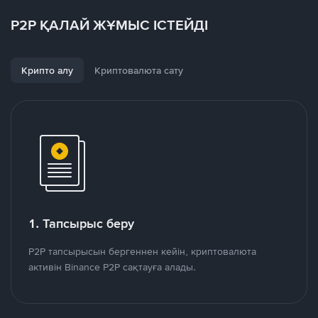
P2P ҚАЛАЙ ЖҰМЫС ІСТЕЙДІ
Крипто алу
Криптовалюта сату
1. Тапсырыс беру
P2P тапсырысын бергеннен кейін, криптовалюта
активін Binance P2P сақтауға алады.