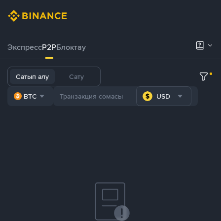
Экспресс
P2P
Блоктау
Сатып алу
Сату
BTC
USD