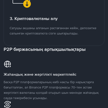
3. Криптовалютаны алу
Сатушы ақшаны алғанын растағаннан кейін, депозитке
салынған криптовалюта сізге шығарылады.
P2P биржасының артықшылықтары
Жаһандық және жергілікті маркетплейс
Басқа P2P платформаларының көбі нақты бір нарықтарға
бағытталған, ал Binance P2P платформасы 70-тен астам
жергілікті валютаны қолдай отырып шын мәнінде жаһандық
сауда тәжірибесін ұсынады.