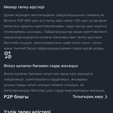
Икемді төлеу әдістері
Дүние жүзіндегі миллиондаған пайдаланушының сеніміне ие
Binance P2P 800-ден аса төлеу әдісі және 100-ден астам фиат
валютасы арқылы криптовалютамен сауда жасау үшін қауіпсіз
платформаны ұсынады. Пайдаланушылар ашық криптовалюта
нарығында өздерінің қалаған бағалары мен төлеу әдістерін
белгілей отырып, криптовалютаны оңай сатып алып, сатып
және тікелей басқа пайдаланушылармен сауда жасай алады.
Өзіңіз қалаған бағамен сауда жасаңыз
Өзіңіз қалаған бағамен сатып алу және сату еркіндігін
пайдаланып, криптовалюта саудалаңыз. Ағымдағы
ұсыныстарды сатып алыңыз немесе сатыңыз, өз
бағаларыңызды белгілеу үшін сауда жарнамаларын жасаңыз.
P2P блогы
Толығырақ көру
Үздік төлеу әдістері