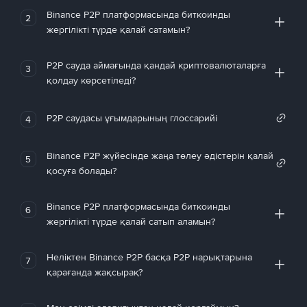
Binance P2P платформасында биткоинды
2
жергілікті түрде қалай сатамын?
P2P сауда аймағында қандай криптовалюталарға
3
қолдау көрсетіледі?
P2P саудасы ұғымдарының глоссарийі
4
Binance P2P жүйесінде жаңа төлеу әдістерін қалай
5
қосуға болады?
Binance P2P платформасында биткоинды
6
жергілікті түрде қалай сатып аламын?
Неліктен Binance P2P басқа P2P нарықтарына
7
қарағанда жақсырақ?