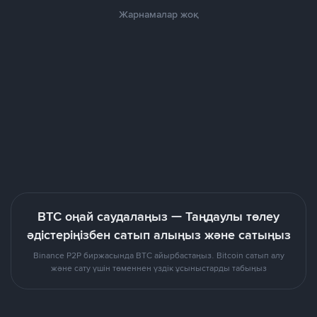
Жарнамалар жоқ
BTC оңай саудалаңыз — Таңдаулы төлеу
әдістеріңізбен сатып алыңыз және сатыңыз
Binance P2P биржасында BTC айырбастаңыз. Bitcoin сатып алу
және сату үшін төменнен үздік ұсыныстарды табыңыз