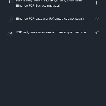
Мен өзімді алаяқтықтан қалай қорғаймын?
8
Binance P2P Escrow ұтымды!
Binance P2P саудасы бойынша сұрақ-жауап
9
P2P пайдаланушысының транзакция саясаты
10