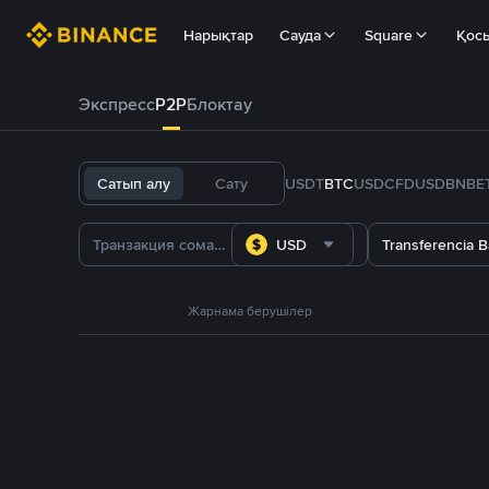
Нарықтар
Сауда
Square
Қос
Экспресс
P2P
Блоктау
Сатып алу
Сату
USDT
BTC
USDC
FDUSD
BNB
E
USD
Transferencia B
Жарнама берушілер