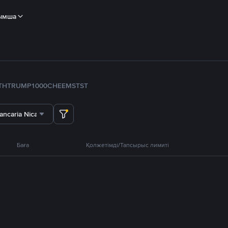
ымша
TH
TRUMP
1000CHEEMS
TST
ancaria Nicaragua
Баға
Қолжетімді/Тапсырыс лимиті