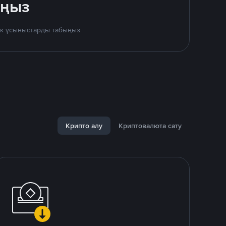
ыңыз
дік ұсыныстарды табыңыз
Крипто алу
Криптовалюта сату