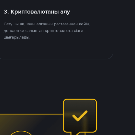
3. Криптовалютаны алу
Сатушы ақшаны алғанын растағаннан кейін,
депозитке салынған криптовалюта сізге
шығарылады.