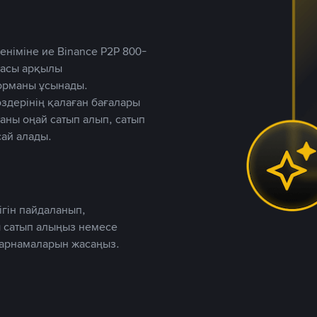
німіне ие Binance P2P 800-
ютасы арқылы
форманы ұсынады.
дерінің қалаған бағалары
таны оңай сатып алып, сатып
ай алады.
ігін пайдаланып,
 сатып алыңыз немесе
жарнамаларын жасаңыз.