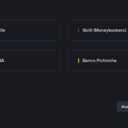
lle
Skrill (Moneybookers)
BA
Banco Pichincha
Жаң