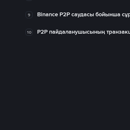
Binance P2P саудасы бойынша сұ
9
P2P пайдаланушысының транзакц
10