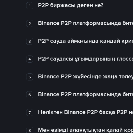
P2P биржасы деген не?
1
Binance P2P платформасында битк
2
P2P сауда аймағында қандай крип
3
P2P саудасы ұғымдарының глосс
4
Binance P2P жүйесінде жаңа төлеу
5
Binance P2P платформасында битк
6
Неліктен Binance P2P басқа P2P
7
Мен өзімді алаяқтықтан қалай қо
8