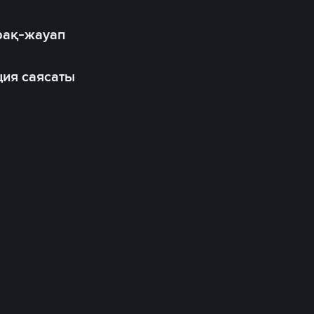
рақ-жауап
ия саясаты