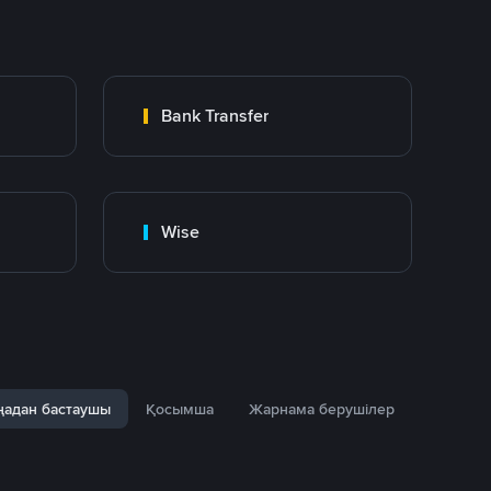
Bank Transfer
Wise
адан бастаушы
Қосымша
Жарнама берушілер