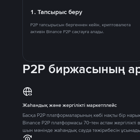
1. Тапсырыс беру
P2P тапсырысын бергеннен кейін, криптовалюта
активін Binance P2P сақтауға алады.
P2P биржасының 
Жаһандық және жергілікті маркетплейс
Басқа P2P платформаларының көбі нақты бір нарық
Binance P2P платформасы 70-тен астам жергілікті
шын мәнінде жаһандық сауда тәжірибесін ұсынады