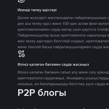
Икемді төлеу әдістері
Дүние жүзіндегі миллиондаған пайдаланушының се
ден аса төлеу әдісі және 100-ден астам фиат вал
криптовалютамен сауда жасау үшін қауіпсіз плат
Пайдаланушылар ашық криптовалюта нарығында өз
мен төлеу әдістерін белгілей отырып, криптовалю
және тікелей басқа пайдаланушылармен сауда жас
Өзіңіз қалаған бағамен сауда жасаңыз
Өзіңіз қалаған бағамен сатып алу және сату еркінд
криптовалюта саудалаңыз. Ағымдағы ұсыныстарды
сатыңыз, өз бағаларыңызды белгілеу үшін сауда 
P2P блогы