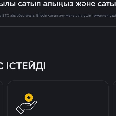
ылы сатып алыңыз және сат
 BTC айырбастаңыз. Bitcoin сатып алу және сату үшін төменнен үз
 ІСТЕЙДІ