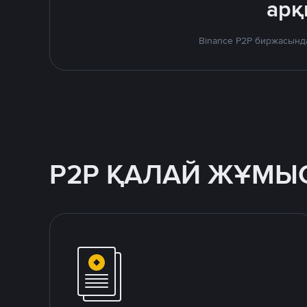
арқ
Binance P2P биржасында
P2P ҚАЛАЙ ЖҰМЫС