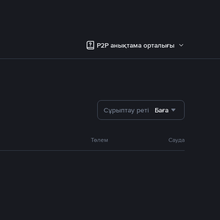
P2P анықтама орталығы
Сұрыптау реті
Баға
Төлем
Сауда