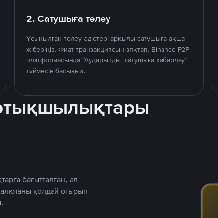
2. Сатушыға төлеу
Ұсынылған төлеу әдістері арқылы сатушыға ақша
жіберіңіз. Фиат транзакциясын аяқтап, Binance P2P
платформасында “Аударылды, сатушыға хабарлау”
түймесін басыңыз.
артықшылықтары
тарға бағытталған, ал
 валютаны қолдай отырып
.