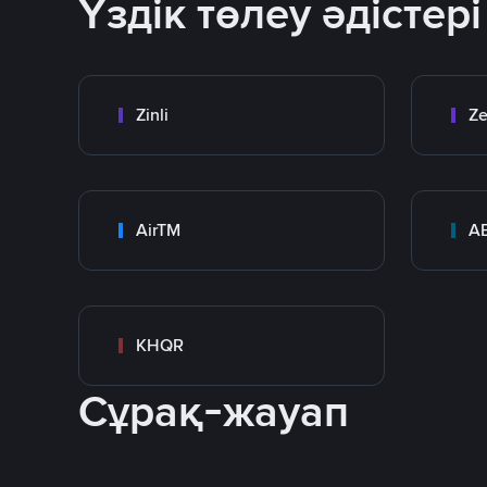
Үздік төлеу әдістері
Zinli
Ze
AirTM
A
KHQR
Сұрақ-жауап