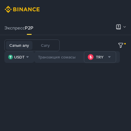
Экспресс
P2P
Сатып алу
Сату
USDT
TRY