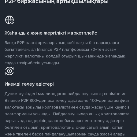
P2P биржасының артықшылықтары
Жаһандық және жергілікті маркетплейс
Басқа P2P платформаларының көбі нақты бір нарықтарға
бағытталған, ал Binance P2P платформасы 70-тен астам
жергілікті валютаны қолдай отырып шын мәнінде жаһандық
сауда тәжірибесін ұсынады.
Икемді төлеу әдістері
Дүние жүзіндегі миллиондаған пайдаланушының сеніміне ие
Binance P2P 800-ден аса төлеу әдісі және 100-ден астам фиат
валютасы арқылы криптовалютамен сауда жасау үшін қауіпсіз
платформаны ұсынады. Пайдаланушылар ашық криптовалюта
нарығында өздерінің қалаған бағалары мен төлеу әдістерін
белгілей отырып, криптовалютаны оңай сатып алып, сатып
және тікелей басқа пайдаланушылармен сауда жасай алады.