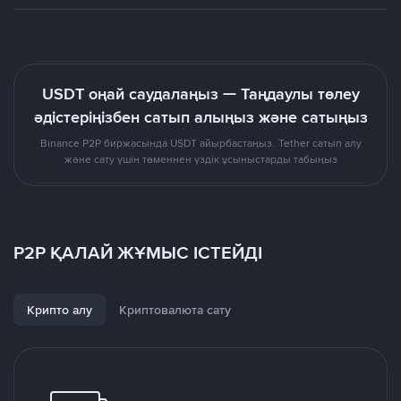
USDT оңай саудалаңыз — Таңдаулы төлеу
әдістеріңізбен сатып алыңыз және сатыңыз
Binance P2P биржасында USDT айырбастаңыз. Tether сатып алу
және сату үшін төменнен үздік ұсыныстарды табыңыз
P2P ҚАЛАЙ ЖҰМЫС ІСТЕЙДІ
Крипто алу
Криптовалюта сату