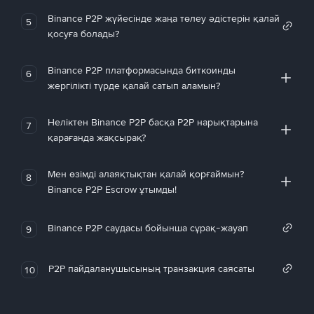
Binance P2P жүйесінде жаңа төлеу әдістерін қалай
5
қосуға болады?
Binance P2P платформасында биткоинды
6
жергілікті түрде қалай сатып аламын?
Неліктен Binance P2P басқа P2P нарықтарына
7
қарағанда жақсырақ?
Мен өзімді алаяқтықтан қалай қорғаймын?
8
Binance P2P Escrow ұтымды!
Binance P2P саудасы бойынша сұрақ-жауап
9
P2P пайдаланушысының транзакция саясаты
10