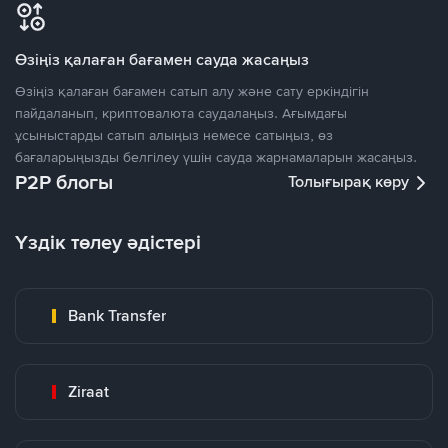
Өзіңіз қалаған бағамен сауда жасаңыз
Өзіңіз қалаған бағамен сатып алу және сату еркіндігін
пайдаланып, криптовалюта саудалаңыз. Ағымдағы
ұсыныстарды сатып алыңыз немесе сатыңыз, өз
бағаларыңызды белгілеу үшін сауда жарнамаларын жасаңыз.
P2P блогы
Толығырақ көру
Үздік төлеу әдістері
Bank Transfer
Ziraat