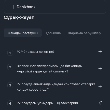
Denizbank
Сұрақ-жауап
Жаңадан бастаушы
Қосымша
Жарнама берушілер
P2P биржасы деген не?
1
Binance P2P платформасында биткоинды
2
жергілікті түрде қалай сатамын?
P2P сауда аймағында қандай криптовалюталарға
3
қолдау көрсетіледі?
P2P саудасы ұғымдарының глоссарийі
4