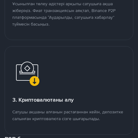
Ұсынылған төлеу әдістері арқылы сатушыға ақша
жіберіңіз. Фиат транзакциясын аяқтап, Binance P2P
платформасында “Аударылды, сатушыға хабарлау”
түймесін басыңыз.
3. Криптовалютаны алу
Сатушы ақшаны алғанын растағаннан кейін, депозитке
салынған криптовалюта сізге шығарылады.