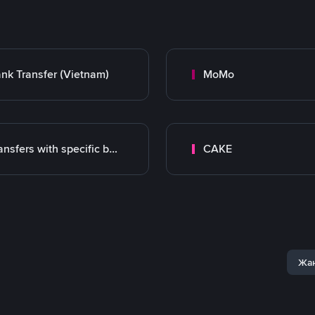
nk Transfer (Vietnam)
MoMo
Transfers with specific bank
CAKE
Жаң