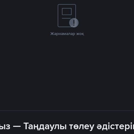
Жарнамалар жоқ
ыз — Таңдаулы төлеу әдістері