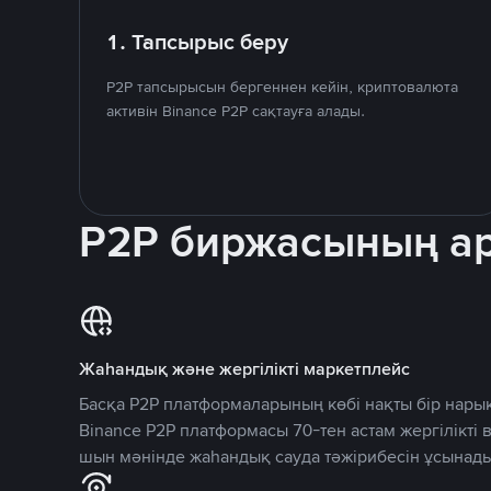
1. Тапсырыс беру
P2P тапсырысын бергеннен кейін, криптовалюта
активін Binance P2P сақтауға алады.
P2P биржасының 
Жаһандық және жергілікті маркетплейс
Басқа P2P платформаларының көбі нақты бір нарық
Binance P2P платформасы 70-тен астам жергілікті
шын мәнінде жаһандық сауда тәжірибесін ұсынады