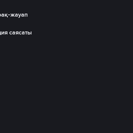
рақ-жауап
ия саясаты