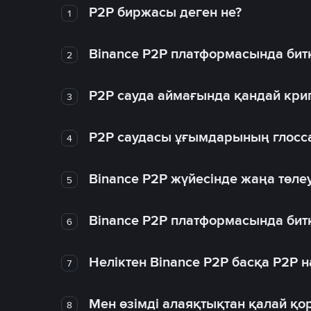
P2P биржасы деген не?
1
Binance P2P платформасында битк
2
P2P сауда аймағында қандай крип
3
P2P саудасы ұғымдарының глосс
4
Binance P2P жүйесінде жаңа төлеу
5
Binance P2P платформасында битк
6
Неліктен Binance P2P басқа P2P
7
Мен өзімді алаяқтықтан қалай қо
8