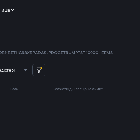
ымша
D
BNB
ETH
C98
XRP
ADA
SLP
DOGE
TRUMP
TST
1000CHEEMS
дістері
Баға
Қолжетімді/Тапсырыс лимиті