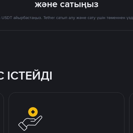
және сатыңыз
 USDT айырбастаңыз. Tether сатып алу және сату үшін төменнен үз
 ІСТЕЙДІ