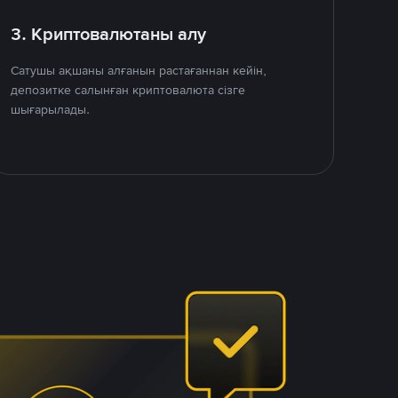
3. Криптовалютаны алу
Сатушы ақшаны алғанын растағаннан кейін,
депозитке салынған криптовалюта сізге
шығарылады.