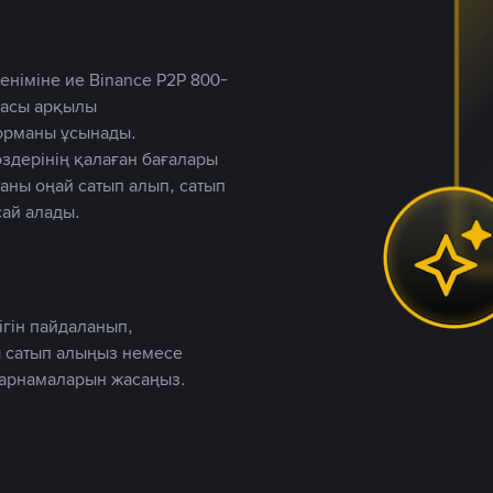
німіне ие Binance P2P 800-
ютасы арқылы
форманы ұсынады.
дерінің қалаған бағалары
таны оңай сатып алып, сатып
ай алады.
ігін пайдаланып,
 сатып алыңыз немесе
жарнамаларын жасаңыз.