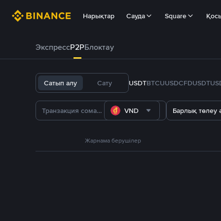
Нарықтар
Сауда
Square
Қос
Экспресс
P2P
Блоктау
Сатып алу
Сату
USDT
BTC
U
USDC
FDUSD
TUS
VND
Барлық төлеу ә
Жарнама берушілер