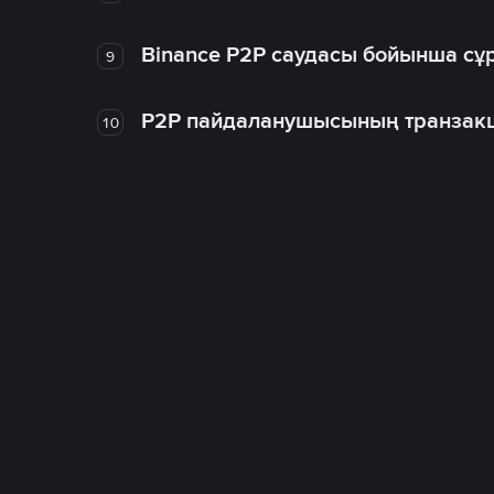
Binance P2P саудасы бойынша сұ
9
P2P пайдаланушысының транзакц
10