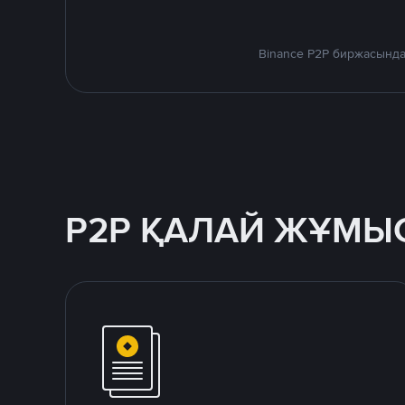
Binance P2P биржасында
P2P ҚАЛАЙ ЖҰМЫС