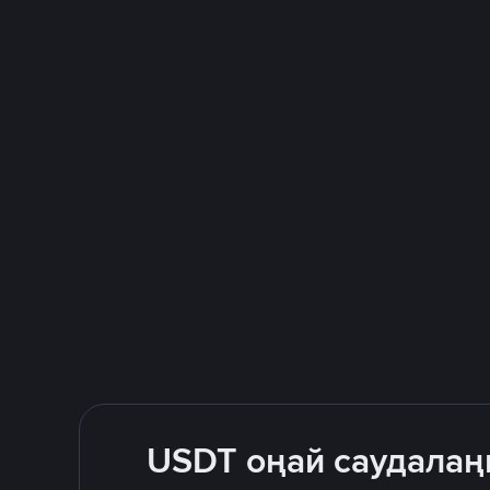
USDT оңай саудалаң