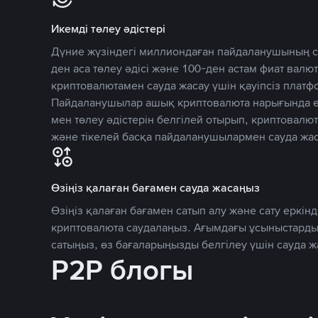
Икемді төлеу әдістері
Дүние жүзіндегі миллиондаған пайдаланушының се
ден аса төлеу әдісі және 100-ден астам фиат вал
криптовалютамен сауда жасау үшін қауіпсіз плат
Пайдаланушылар ашық криптовалюта нарығында өз
мен төлеу әдістерін белгілей отырып, криптовалю
және тікелей басқа пайдаланушылармен сауда жас
Өзіңіз қалаған бағамен сауда жасаңыз
Өзіңіз қалаған бағамен сатып алу және сату еркінд
криптовалюта саудалаңыз. Ағымдағы ұсыныстарды
сатыңыз, өз бағаларыңызды белгілеу үшін сауда 
P2P блогы