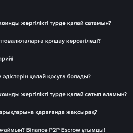
оинды жергілікті түрде қалай сатамын?
товалюталарға қолдау көрсетіледі?
арийі
 әдістерін қалай қосуға болады?
оинды жергілікті түрде қалай сатып аламын?
 нарықтарына қарағанда жақсырақ?
рғаймын? Binance P2P Escrow ұтымды!