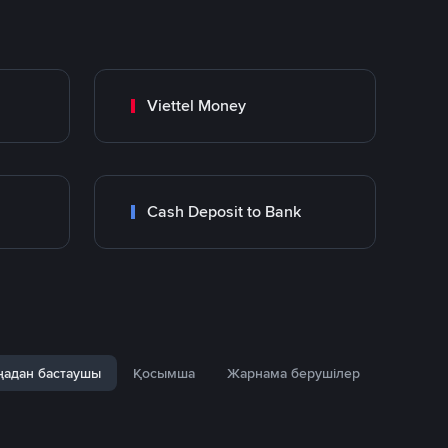
Viettel Money
Cash Deposit to Bank
адан бастаушы
Қосымша
Жарнама берушілер