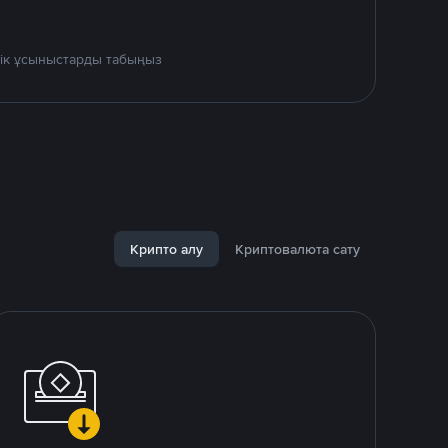
дік ұсыныстарды табыңыз
Крипто алу
Криптовалюта сату