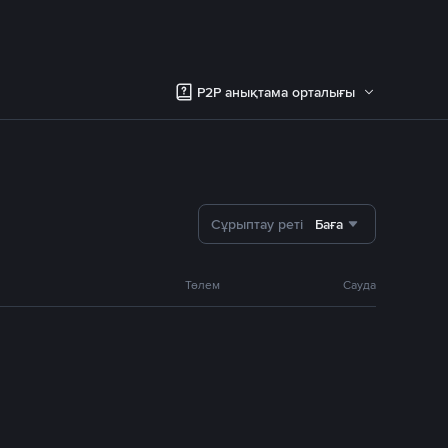
P2P анықтама орталығы
Сұрыптау реті
Баға
Төлем
Сауда