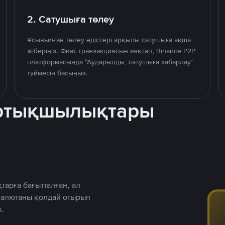
2. Сатушыға төлеу
Ұсынылған төлеу әдістері арқылы сатушыға ақша
жіберіңіз. Фиат транзакциясын аяқтап, Binance P2P
платформасында “Аударылды, сатушыға хабарлау”
түймесін басыңыз.
артықшылықтары
тарға бағытталған, ал
 валютаны қолдай отырып
.