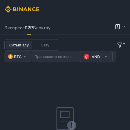
Экспресс
P2P
Блоктау
Сатып алу
Сату
BTC
VND