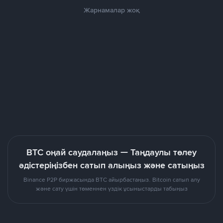
Жарнамалар жоқ
BTC оңай саудалаңыз — Таңдаулы төлеу
әдістеріңізбен сатып алыңыз және сатыңыз
Binance P2P биржасында BTC айырбастаңыз. Bitcoin сатып алу
және сату үшін төменнен үздік ұсыныстарды табыңыз