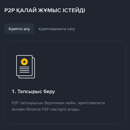
P2P ҚАЛАЙ ЖҰМЫС ІСТЕЙДІ
Крипто алу
Криптовалюта сату
1. Тапсырыс беру
P2P тапсырысын бергеннен кейін, криптовалюта
активін Binance P2P сақтауға алады.