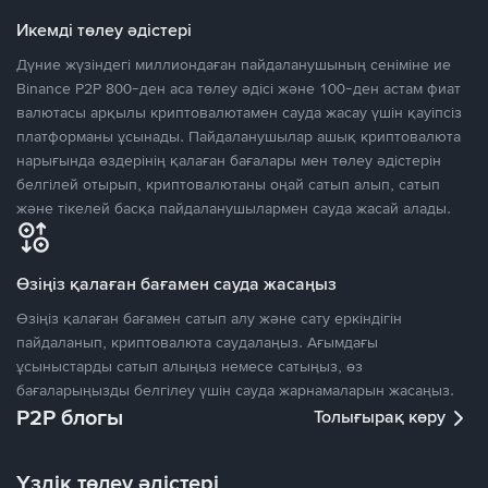
Икемді төлеу әдістері
Дүние жүзіндегі миллиондаған пайдаланушының сеніміне ие
Binance P2P 800-ден аса төлеу әдісі және 100-ден астам фиат
валютасы арқылы криптовалютамен сауда жасау үшін қауіпсіз
платформаны ұсынады. Пайдаланушылар ашық криптовалюта
нарығында өздерінің қалаған бағалары мен төлеу әдістерін
белгілей отырып, криптовалютаны оңай сатып алып, сатып
және тікелей басқа пайдаланушылармен сауда жасай алады.
Өзіңіз қалаған бағамен сауда жасаңыз
Өзіңіз қалаған бағамен сатып алу және сату еркіндігін
пайдаланып, криптовалюта саудалаңыз. Ағымдағы
ұсыныстарды сатып алыңыз немесе сатыңыз, өз
бағаларыңызды белгілеу үшін сауда жарнамаларын жасаңыз.
P2P блогы
Толығырақ көру
Үздік төлеу әдістері