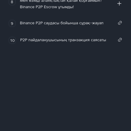
Мен өзімді алаяқтықтан қалай қорғаймын?
8
Binance P2P Escrow ұтымды!
Binance P2P саудасы бойынша сұрақ-жауап
9
P2P пайдаланушысының транзакция саясаты
10