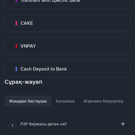
Transfers with specific bank
CAKE
VNPAY
Cash Deposit to Bank
Сұрақ-жауап
Жаңадан бастаушы
Қосымша
Жарнама берушілер
P2P биржасы деген не?
1