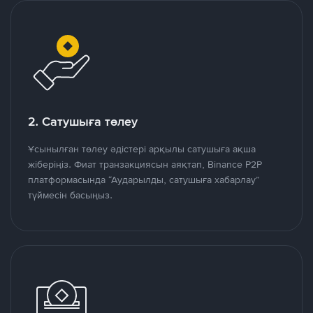
2. Сатушыға төлеу
Ұсынылған төлеу әдістері арқылы сатушыға ақша
жіберіңіз. Фиат транзакциясын аяқтап, Binance P2P
платформасында “Аударылды, сатушыға хабарлау”
түймесін басыңыз.