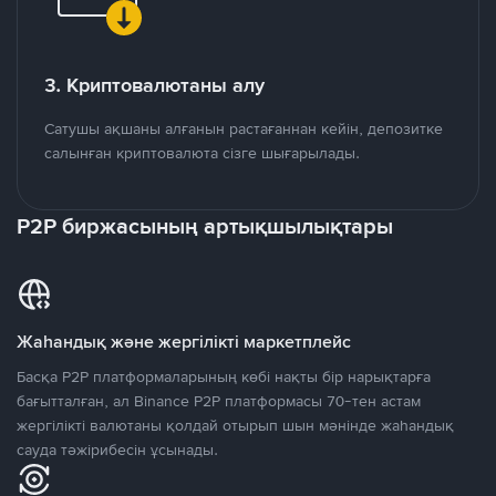
3. Криптовалютаны алу
Сатушы ақшаны алғанын растағаннан кейін, депозитке
салынған криптовалюта сізге шығарылады.
P2P биржасының артықшылықтары
Жаһандық және жергілікті маркетплейс
Басқа P2P платформаларының көбі нақты бір нарықтарға
бағытталған, ал Binance P2P платформасы 70-тен астам
жергілікті валютаны қолдай отырып шын мәнінде жаһандық
сауда тәжірибесін ұсынады.