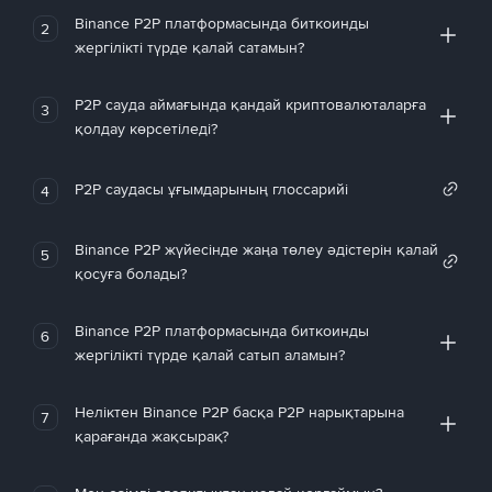
Binance P2P платформасында биткоинды
2
жергілікті түрде қалай сатамын?
P2P сауда аймағында қандай криптовалюталарға
3
қолдау көрсетіледі?
P2P саудасы ұғымдарының глоссарийі
4
Binance P2P жүйесінде жаңа төлеу әдістерін қалай
5
қосуға болады?
Binance P2P платформасында биткоинды
6
жергілікті түрде қалай сатып аламын?
Неліктен Binance P2P басқа P2P нарықтарына
7
қарағанда жақсырақ?