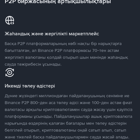
P2P биржасының артықшылықтары
Жаһандық және жергілікті маркетплейс
Басқа P2P платформаларының көбі нақты бір нарықтарға
бағытталған, ал Binance P2P платформасы 70-тен астам
жергілікті валютаны қолдай отырып шын мәнінде жаһандық
сауда тәжірибесін ұсынады.
Икемді төлеу әдістері
Дүние жүзіндегі миллиондаған пайдаланушының сеніміне ие
Binance P2P 800-ден аса төлеу әдісі және 100-ден астам фиат
валютасы арқылы криптовалютамен сауда жасау үшін қауіпсіз
платформаны ұсынады. Пайдаланушылар ашық криптовалюта
нарығында өздерінің қалаған бағалары мен төлеу әдістерін
белгілей отырып, криптовалютаны оңай сатып алып, сатып
және тікелей басқа пайдаланушылармен сауда жасай алады.