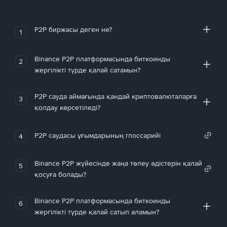
P2P биржасы деген не?
1
Binance P2P платформасында биткоинды
2
жергілікті түрде қалай сатамын?
P2P сауда аймағында қандай криптовалюталарға
3
қолдау көрсетіледі?
P2P саудасы ұғымдарының глоссарийі
4
Binance P2P жүйесінде жаңа төлеу әдістерін қалай
5
қосуға болады?
Binance P2P платформасында биткоинды
6
жергілікті түрде қалай сатып аламын?