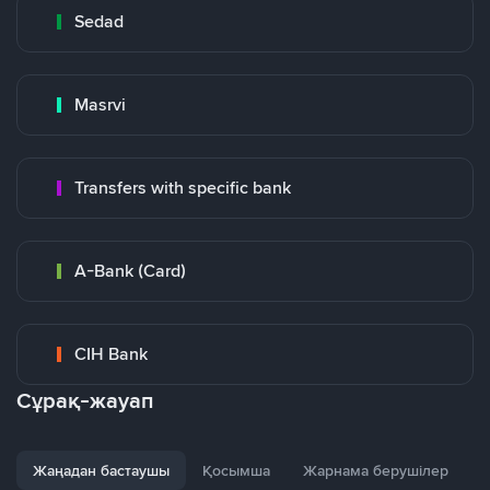
Sedad
Masrvi
Transfers with specific bank
A-Bank (Card)
CIH Bank
Сұрақ-жауап
Жаңадан бастаушы
Қосымша
Жарнама берушілер