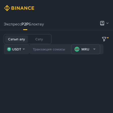
Экспресс
P2P
Блоктау
Сатып алу
Сату
USDT
MRU