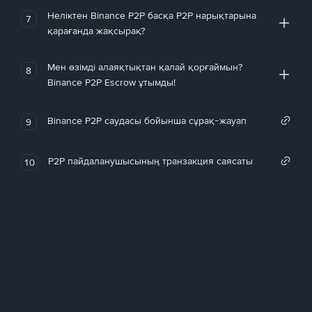
Неліктен Binance P2P басқа P2P нарықтарына
7
қарағанда жақсырақ?
Мен өзімді алаяқтықтан қалай қорғаймын?
8
Binance P2P Escrow ұтымды!
Binance P2P саудасы бойынша сұрақ-жауап
9
P2P пайдаланушысының транзакция саясаты
10