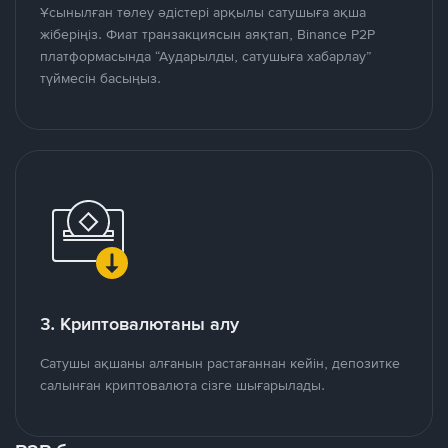
Ұсынылған төлеу әдістері арқылы сатушыға ақша
жіберіңіз. Фиат транзакциясын аяқтап, Binance P2P
платформасында “Аударылды, сатушыға хабарлау”
түймесін басыңыз.
3. Криптовалютаны алу
Сатушы ақшаны алғанын растағаннан кейін, депозитке
салынған криптовалюта сізге шығарылады.