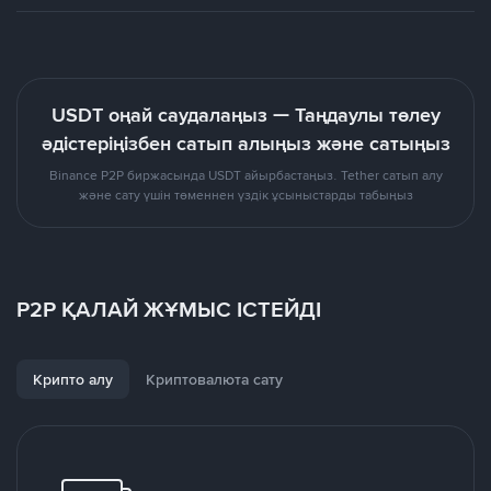
USDT оңай саудалаңыз — Таңдаулы төлеу
әдістеріңізбен сатып алыңыз және сатыңыз
Binance P2P биржасында USDT айырбастаңыз. Tether сатып алу
және сату үшін төменнен үздік ұсыныстарды табыңыз
P2P ҚАЛАЙ ЖҰМЫС ІСТЕЙДІ
Крипто алу
Криптовалюта сату