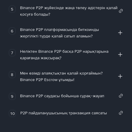
Binance P2P жүйесінде жаңа төлеу әдістерін қалай
5
қосуға болады?
Binance P2P платформасында биткоинды
6
жергілікті түрде қалай сатып аламын?
Неліктен Binance P2P басқа P2P нарықтарына
7
қарағанда жақсырақ?
Мен өзімді алаяқтықтан қалай қорғаймын?
8
Binance P2P Escrow ұтымды!
Binance P2P саудасы бойынша сұрақ-жауап
9
P2P пайдаланушысының транзакция саясаты
10