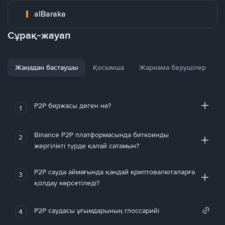
alBaraka
Сұрақ-жауап
Жаңадан бастаушы
Қосымша
Жарнама берушілер
P2P биржасы деген не?
1
Binance P2P платформасында биткоинды
2
жергілікті түрде қалай сатамын?
P2P сауда аймағында қандай криптовалюталарға
3
қолдау көрсетіледі?
P2P саудасы ұғымдарының глоссарийі
4