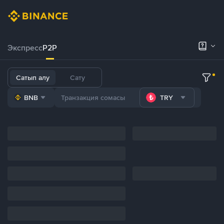
Экспресс
P2P
Сатып алу
Сату
BNB
TRY