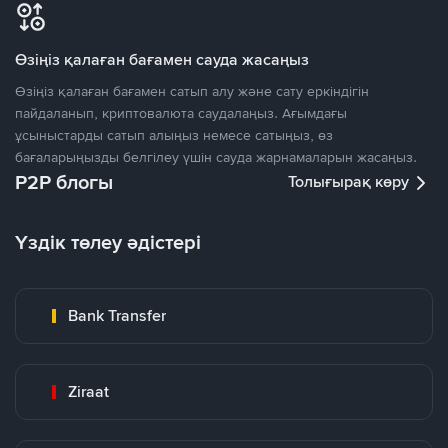
Өзіңіз қалаған бағамен сауда жасаңыз
Өзіңіз қалаған бағамен сатып алу және сату еркіндігін
пайдаланып, криптовалюта саудалаңыз. Ағымдағы
ұсыныстарды сатып алыңыз немесе сатыңыз, өз
бағаларыңызды белгілеу үшін сауда жарнамаларын жасаңыз.
P2P блогы
Толығырақ көру
Үздік төлеу әдістері
Bank Transfer
Ziraat