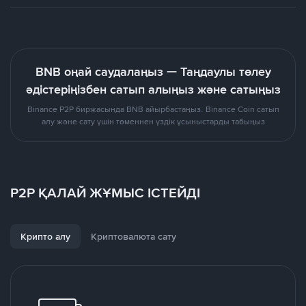
BNB оңай саудалаңыз — Таңдаулы төлеу
әдістеріңізбен сатып алыңыз және сатыңыз
Binance P2P биржасында BNB айырбастаңыз. Binance Coin сатып
алу және сату үшін төменнен үздік ұсыныстарды табыңыз
P2P ҚАЛАЙ ЖҰМЫС ІСТЕЙДІ
Крипто алу
Криптовалюта сату