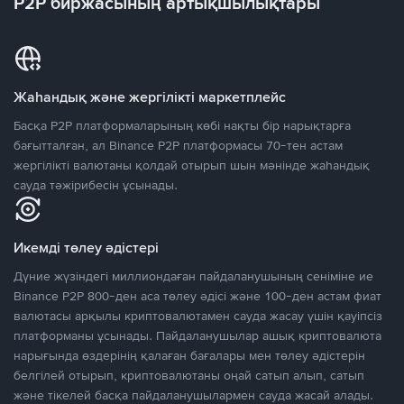
P2P биржасының артықшылықтары
Жаһандық және жергілікті маркетплейс
Басқа P2P платформаларының көбі нақты бір нарықтарға
бағытталған, ал Binance P2P платформасы 70-тен астам
жергілікті валютаны қолдай отырып шын мәнінде жаһандық
сауда тәжірибесін ұсынады.
Икемді төлеу әдістері
Дүние жүзіндегі миллиондаған пайдаланушының сеніміне ие
Binance P2P 800-ден аса төлеу әдісі және 100-ден астам фиат
валютасы арқылы криптовалютамен сауда жасау үшін қауіпсіз
платформаны ұсынады. Пайдаланушылар ашық криптовалюта
нарығында өздерінің қалаған бағалары мен төлеу әдістерін
белгілей отырып, криптовалютаны оңай сатып алып, сатып
және тікелей басқа пайдаланушылармен сауда жасай алады.