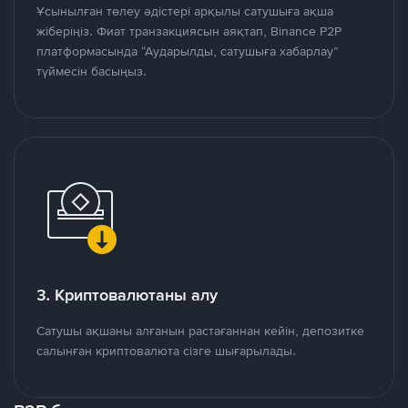
Ұсынылған төлеу әдістері арқылы сатушыға ақша
жіберіңіз. Фиат транзакциясын аяқтап, Binance P2P
платформасында “Аударылды, сатушыға хабарлау”
түймесін басыңыз.
3. Криптовалютаны алу
Сатушы ақшаны алғанын растағаннан кейін, депозитке
салынған криптовалюта сізге шығарылады.