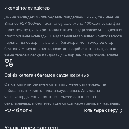
Икемді төлеу әдістері
Дүние жүзіндегі миллиондаған пайдаланушының сеніміне ие
Binance P2P 800-ден аса төлеу әдісі және 100-ден астам фиат
валютасы арқылы криптовалютамен сауда жасау үшін қауіпсіз
платформаны ұсынады. Пайдаланушылар ашық криптовалюта
нарығында өздерінің қалаған бағалары мен төлеу әдістерін
белгілей отырып, криптовалютаны оңай сатып алып, сатып
және тікелей басқа пайдаланушылармен сауда жасай алады.
Өзіңіз қалаған бағамен сауда жасаңыз
Өзіңіз қалаған бағамен сатып алу және сату еркіндігін
пайдаланып, криптовалюта саудалаңыз. Ағымдағы
ұсыныстарды сатып алыңыз немесе сатыңыз, өз
бағаларыңызды белгілеу үшін сауда жарнамаларын жасаңыз.
P2P блогы
Толығырақ көру
Үздік төлеу әдістері