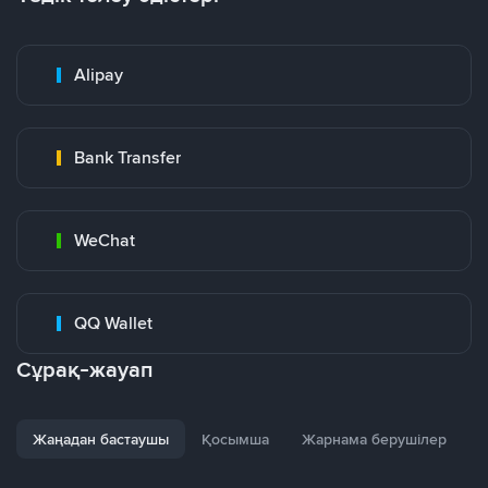
Alipay
Bank Transfer
WeChat
QQ Wallet
Сұрақ-жауап
Жаңадан бастаушы
Қосымша
Жарнама берушілер