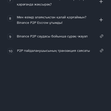
қарағанда жақсырақ?
Мен өзімді алаяқтықтан қалай қорғаймын?
8
Binance P2P Escrow ұтымды!
Binance P2P саудасы бойынша сұрақ-жауап
9
P2P пайдаланушысының транзакция саясаты
10