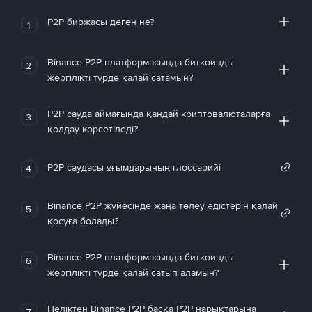
P2P биржасы деген не?
1
Binance P2P платформасында биткоинды
2
жергілікті түрде қалай сатамын?
P2P сауда аймағында қандай криптовалюталарға
3
қолдау көрсетіледі?
P2P саудасы ұғымдарының глоссарийі
4
Binance P2P жүйесінде жаңа төлеу әдістерін қалай
5
қосуға болады?
Binance P2P платформасында биткоинды
6
жергілікті түрде қалай сатып аламын?
Неліктен Binance P2P басқа P2P нарықтарына
7