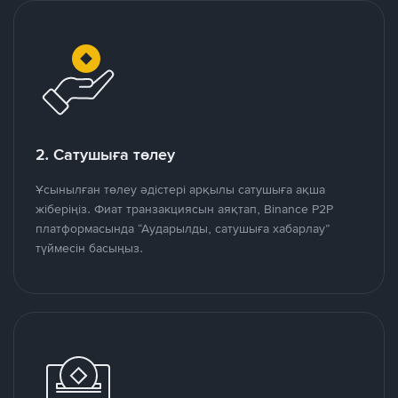
2. Сатушыға төлеу
Ұсынылған төлеу әдістері арқылы сатушыға ақша
жіберіңіз. Фиат транзакциясын аяқтап, Binance P2P
платформасында “Аударылды, сатушыға хабарлау”
түймесін басыңыз.