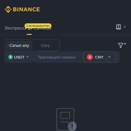
Сақтандырылған
Экспресс
P2P
Сыйақы
Сатып алу
Сату
USDT
CNY