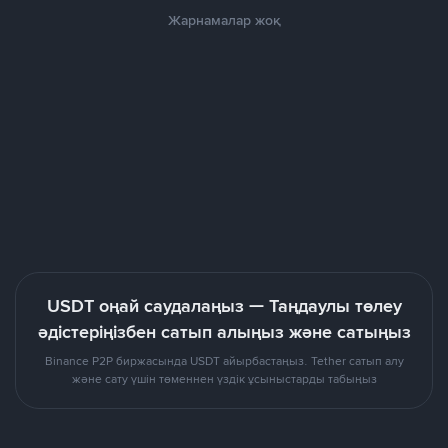
Жарнамалар жоқ
USDT оңай саудалаңыз — Таңдаулы төлеу
әдістеріңізбен сатып алыңыз және сатыңыз
Binance P2P биржасында USDT айырбастаңыз. Tether сатып алу
және сату үшін төменнен үздік ұсыныстарды табыңыз