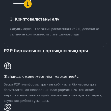
3. Криптовалютаны алу
Сатушы ақшаны алғанын растағаннан кейін, депозитке
салынған криптовалюта сізге шығарылады.
P2P биржасының артықшылықтары
Жаһандық және жергілікті маркетплейс
Басқа P2P платформаларының көбі нақты бір нарықтарға
бағытталған, ал Binance P2P платформасы 70-тен астам
жергілікті валютаны қолдай отырып шын мәнінде жаһандық
сауда тәжірибесін ұсынады.