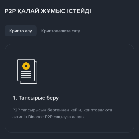
P2P ҚАЛАЙ ЖҰМЫС ІСТЕЙДІ
Крипто алу
Криптовалюта сату
1. Тапсырыс беру
P2P тапсырысын бергеннен кейін, криптовалюта
активін Binance P2P сақтауға алады.