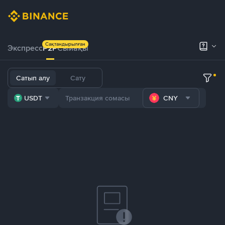
Сақтандырылған
Экспресс
P2P
Сыйақы
Сатып алу
Сату
USDT
CNY