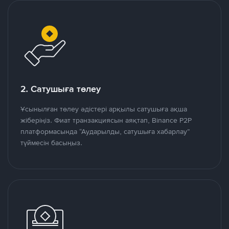
2. Сатушыға төлеу
Ұсынылған төлеу әдістері арқылы сатушыға ақша
жіберіңіз. Фиат транзакциясын аяқтап, Binance P2P
платформасында “Аударылды, сатушыға хабарлау”
түймесін басыңыз.