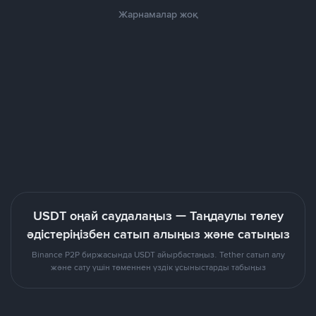
Жарнамалар жоқ
USDT оңай саудалаңыз — Таңдаулы төлеу
әдістеріңізбен сатып алыңыз және сатыңыз
Binance P2P биржасында USDT айырбастаңыз. Tether сатып алу
және сату үшін төменнен үздік ұсыныстарды табыңыз