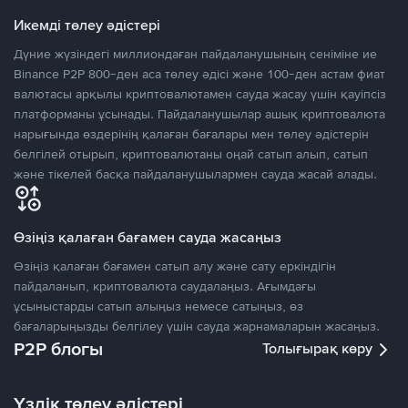
Икемді төлеу әдістері
Дүние жүзіндегі миллиондаған пайдаланушының сеніміне ие
Binance P2P 800-ден аса төлеу әдісі және 100-ден астам фиат
валютасы арқылы криптовалютамен сауда жасау үшін қауіпсіз
платформаны ұсынады. Пайдаланушылар ашық криптовалюта
нарығында өздерінің қалаған бағалары мен төлеу әдістерін
белгілей отырып, криптовалютаны оңай сатып алып, сатып
және тікелей басқа пайдаланушылармен сауда жасай алады.
Өзіңіз қалаған бағамен сауда жасаңыз
Өзіңіз қалаған бағамен сатып алу және сату еркіндігін
пайдаланып, криптовалюта саудалаңыз. Ағымдағы
ұсыныстарды сатып алыңыз немесе сатыңыз, өз
бағаларыңызды белгілеу үшін сауда жарнамаларын жасаңыз.
P2P блогы
Толығырақ көру
Үздік төлеу әдістері