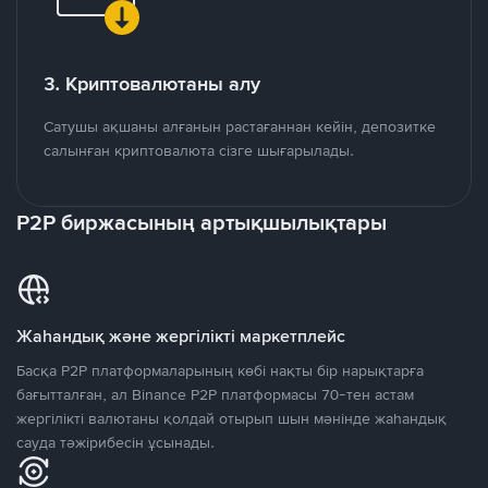
3. Криптовалютаны алу
Сатушы ақшаны алғанын растағаннан кейін, депозитке
салынған криптовалюта сізге шығарылады.
P2P биржасының артықшылықтары
Жаһандық және жергілікті маркетплейс
Басқа P2P платформаларының көбі нақты бір нарықтарға
бағытталған, ал Binance P2P платформасы 70-тен астам
жергілікті валютаны қолдай отырып шын мәнінде жаһандық
сауда тәжірибесін ұсынады.