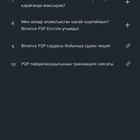
қарағанда жақсырақ?
Мен өзімді алаяқтықтан қалай қорғаймын?
8
Binance P2P Escrow ұтымды!
Binance P2P саудасы бойынша сұрақ-жауап
9
P2P пайдаланушысының транзакция саясаты
10