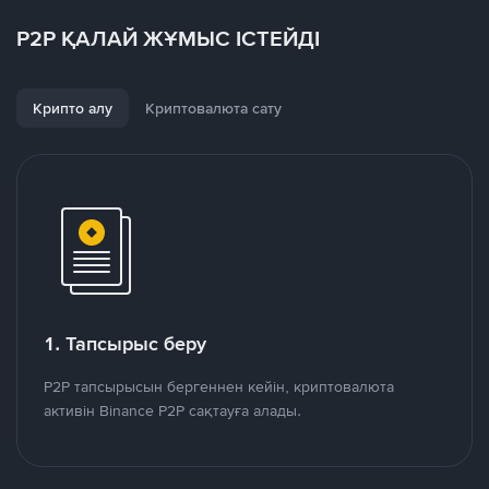
P2P ҚАЛАЙ ЖҰМЫС ІСТЕЙДІ
Крипто алу
Криптовалюта сату
1. Тапсырыс беру
P2P тапсырысын бергеннен кейін, криптовалюта
активін Binance P2P сақтауға алады.