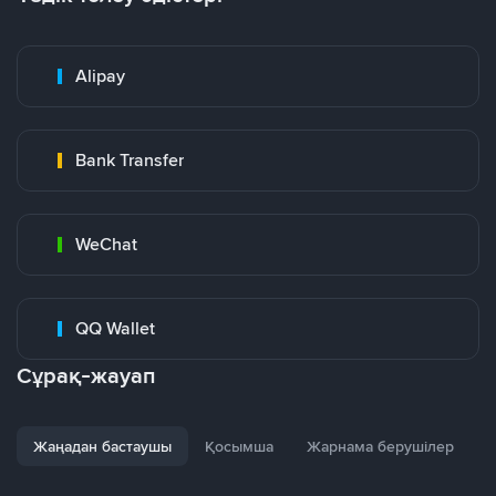
Alipay
Bank Transfer
WeChat
QQ Wallet
Сұрақ-жауап
Жаңадан бастаушы
Қосымша
Жарнама берушілер