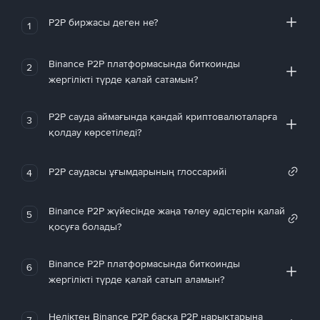
P2P биржасы деген не?
1
Binance P2P платформасында биткоинды
2
жергілікті түрде қалай сатамын?
P2P сауда аймағында қандай криптовалюталарға
3
қолдау көрсетіледі?
P2P саудасы ұғымдарының глоссарийі
4
Binance P2P жүйесінде жаңа төлеу әдістерін қалай
5
қосуға болады?
Binance P2P платформасында биткоинды
6
жергілікті түрде қалай сатып аламын?
Неліктен Binance P2P басқа P2P нарықтарына
7