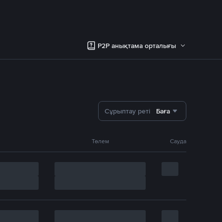
P2P анықтама орталығы
Сұрыптау реті
Баға
Төлем
Сауда