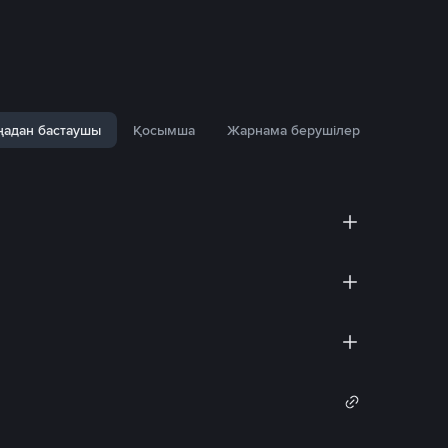
адан бастаушы
Қосымша
Жарнама берушілер