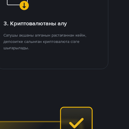
3. Криптовалютаны алу
Сатушы ақшаны алғанын растағаннан кейін,
депозитке салынған криптовалюта сізге
шығарылады.