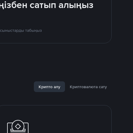
ңізбен сатып алыңыз
 ұсыныстарды табыңыз
Крипто алу
Криптовалюта сату