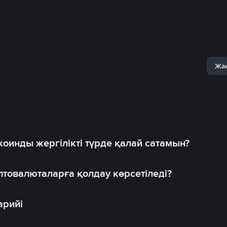
Жаң
оинды жергілікті түрде қалай сатамын?
товалюталарға қолдау көрсетіледі?
арийі