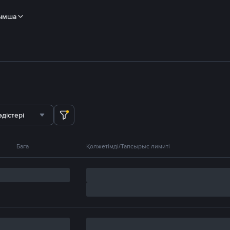
ымша
дістері
Баға
Қолжетімді/Тапсырыс лимиті