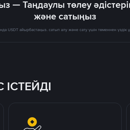
ыз — Таңдаулы төлеу әдістері
және сатыңыз
нда USDT айырбастаңыз. сатып алу және сату үшін төменнен үздік
 ІСТЕЙДІ