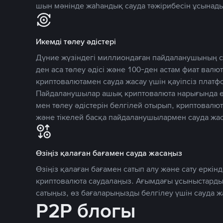
шын мәнінде жаһандық сауда тәжірибесін ұсынады
Икемді төлеу әдістері
Дүние жүзіндегі миллиондаған пайдаланушының се
ден аса төлеу әдісі және 100-ден астам фиат вал
криптовалютамен сауда жасау үшін қауіпсіз плат
Пайдаланушылар ашық криптовалюта нарығында өз
мен төлеу әдістерін белгілей отырып, криптовалю
және тікелей басқа пайдаланушылармен сауда жас
Өзіңіз қалаған бағамен сауда жасаңыз
Өзіңіз қалаған бағамен сатып алу және сату еркінд
криптовалюта саудалаңыз. Ағымдағы ұсыныстарды
сатыңыз, өз бағаларыңызды белгілеу үшін сауда 
P2P блогы