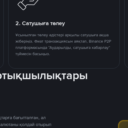
2. Сатушыға төлеу
Ұсынылған төлеу әдістері арқылы сатушыға ақша
жіберіңіз. Фиат транзакциясын аяқтап, Binance P2P
платформасында “Аударылды, сатушыға хабарлау”
түймесін басыңыз.
артықшылықтары
тарға бағытталған, ал
 валютаны қолдай отырып