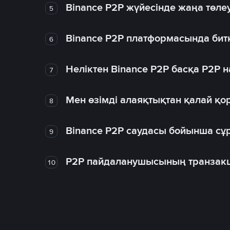
Binance P2P жүйесінде жаңа төлеу
5
Binance P2P платформасында битк
6
Неліктен Binance P2P басқа P2P
7
Мен өзімді алаяқтықтан қалай қо
8
Binance P2P саудасы бойынша сұ
9
P2P пайдаланушысының транзакц
10