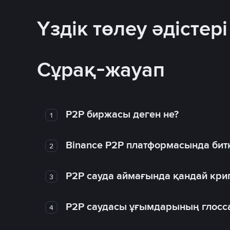
Үздік төлеу әдістері
Сұрақ-жауап
P2P биржасы деген не?
1
Binance P2P платформасында битк
2
P2P сауда аймағында қандай крип
3
P2P саудасы ұғымдарының глосс
4