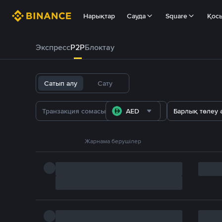
Нарықтар
Сауда
Square
Қос
Экспресс
P2P
Блоктау
Сатып алу
Сату
AED
Барлық төлеу ә
Жарнама берушілер