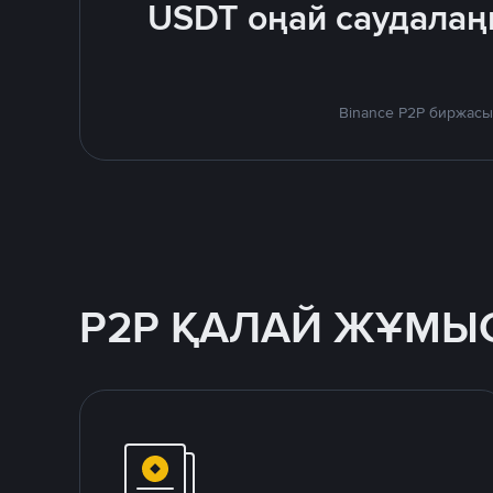
USDT оңай саудалаң
Binance P2P биржасы
P2P ҚАЛАЙ ЖҰМЫС