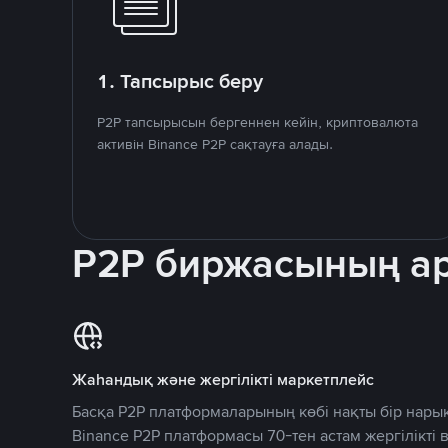
1. Тапсырыс беру
P2P тапсырысын бергеннен кейін, криптовалюта
активін Binance P2P сақтауға алады.
P2P биржасының 
Жаһандық және жергілікті маркетплейс
Басқа P2P платформаларының көбі нақты бір нарық
Binance P2P платформасы 70-тен астам жергілікті