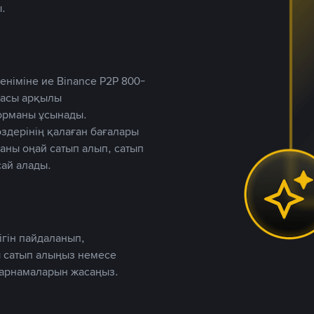
.
німіне ие Binance P2P 800-
ютасы арқылы
форманы ұсынады.
дерінің қалаған бағалары
таны оңай сатып алып, сатып
ай алады.
ігін пайдаланып,
 сатып алыңыз немесе
жарнамаларын жасаңыз.