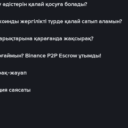
 әдістерін қалай қосуға болады?
оинды жергілікті түрде қалай сатып аламын?
 нарықтарына қарағанда жақсырақ?
рғаймын? Binance P2P Escrow ұтымды!
рақ-жауап
ия саясаты