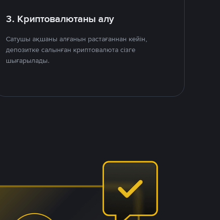
3. Криптовалютаны алу
Сатушы ақшаны алғанын растағаннан кейін,
депозитке салынған криптовалюта сізге
шығарылады.