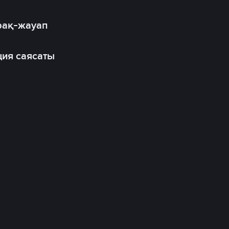
рақ-жауап
ия саясаты