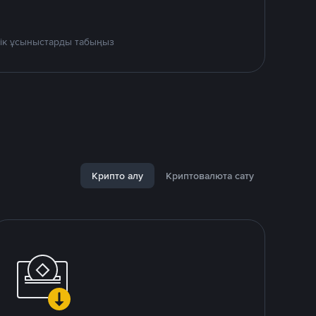
дік ұсыныстарды табыңыз
Крипто алу
Криптовалюта сату