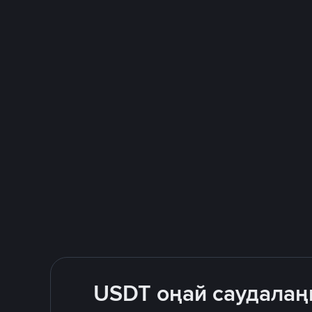
USDT оңай саудалаң