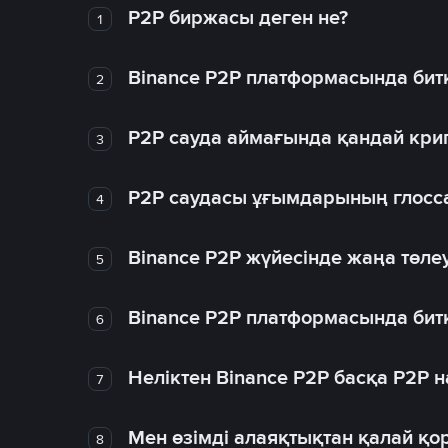
P2P биржасы деген не?
1
Binance P2P платформасында битк
2
P2P сауда аймағында қандай крип
3
P2P саудасы ұғымдарының глосс
4
Binance P2P жүйесінде жаңа төлеу
5
Binance P2P платформасында битк
6
Неліктен Binance P2P басқа P2P
7
Мен өзімді алаяқтықтан қалай қо
8