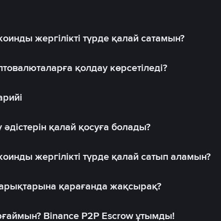
оинды жергілікті түрде қалай сатамын?
товалюталарға қолдау көрсетіледі?
арийі
 әдістерін қалай қосуға болады?
оинды жергілікті түрде қалай сатып аламын?
 нарықтарына қарағанда жақсырақ?
рғаймын? Binance P2P Escrow ұтымды!