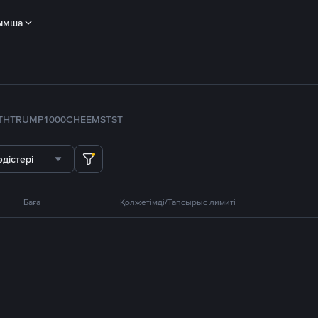
ымша
TH
TRUMP
1000CHEEMS
TST
дістері
Баға
Қолжетімді/Тапсырыс лимиті