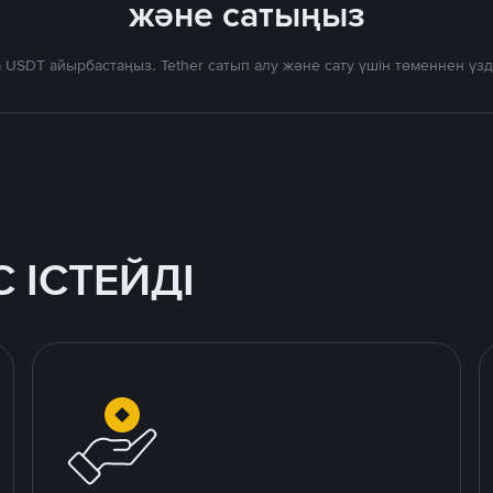
және сатыңыз
 USDT айырбастаңыз. Tether сатып алу және сату үшін төменнен үз
 ІСТЕЙДІ