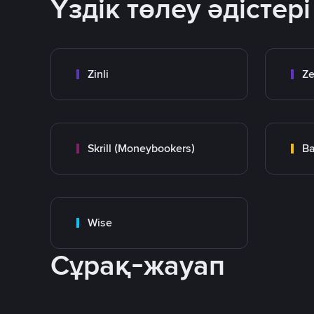
Үздік төлеу әдістері
Zinli
Ze
Skrill (Moneybookers)
Ba
Wise
Сұрақ-жауап