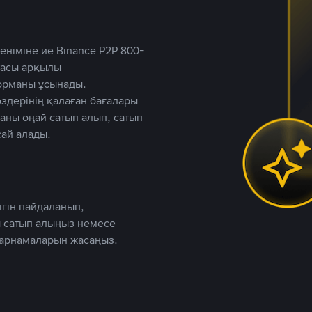
німіне ие Binance P2P 800-
ютасы арқылы
форманы ұсынады.
дерінің қалаған бағалары
таны оңай сатып алып, сатып
ай алады.
ігін пайдаланып,
 сатып алыңыз немесе
жарнамаларын жасаңыз.