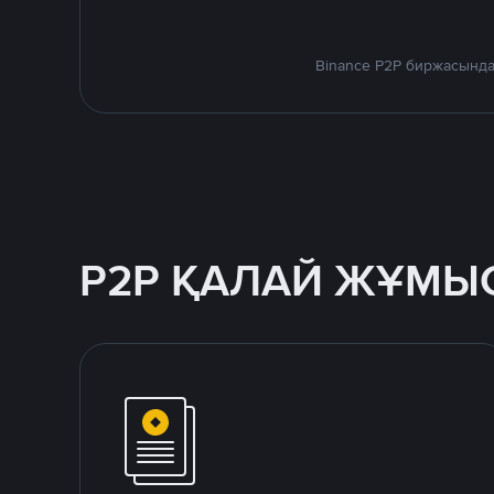
Binance P2P биржасында
P2P ҚАЛАЙ ЖҰМЫС