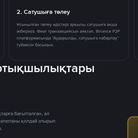
2. Сатушыға төлеу
Ұсынылған төлеу әдістері арқылы сатушыға ақша
жіберіңіз. Фиат транзакциясын аяқтап, Binance P2P
платформасында “Аударылды, сатушыға хабарлау”
түймесін басыңыз.
артықшылықтары
тарға бағытталған, ал
 валютаны қолдай отырып
.