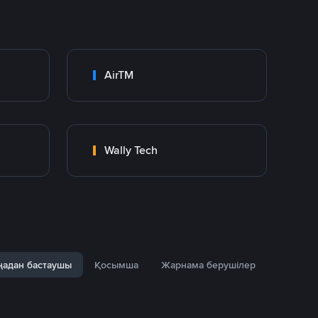
AirTM
Wally Tech
адан бастаушы
Қосымша
Жарнама берушілер