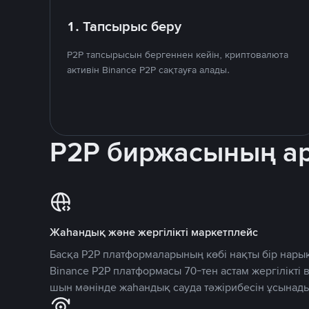
1. Тапсырыс беру
P2P тапсырысын бергеннен кейін, криптовалюта
активін Binance P2P сақтауға алады.
P2P биржасының 
Жаһандық және жергілікті маркетплейс
Басқа P2P платформаларының көбі нақты бір нарық
Binance P2P платформасы 70-тен астам жергілікті
шын мәнінде жаһандық сауда тәжірибесін ұсынады