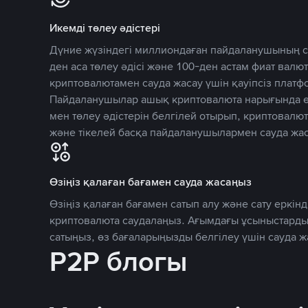
Икемді төлеу әдістері
Дүние жүзіндегі миллиондаған пайдаланушының се
ден аса төлеу әдісі және 100-ден астам фиат вал
криптовалютамен сауда жасау үшін қауіпсіз плат
Пайдаланушылар ашық криптовалюта нарығында өз
мен төлеу әдістерін белгілей отырып, криптовалю
және тікелей басқа пайдаланушылармен сауда жас
Өзіңіз қалаған бағамен сауда жасаңыз
Өзіңіз қалаған бағамен сатып алу және сату еркінд
криптовалюта саудалаңыз. Ағымдағы ұсыныстарды
сатыңыз, өз бағаларыңызды белгілеу үшін сауда 
P2P блогы