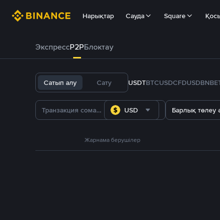
Нарықтар
Сауда
Square
Қос
Экспресс
P2P
Блоктау
Сатып алу
Сату
USDT
BTC
USDC
FDUSD
BNB
E
USD
Барлық төлеу ә
Жарнама берушілер