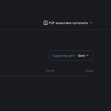
P2P анықтама орталығы
Сұрыптау реті
Баға
Төлем
Сауда