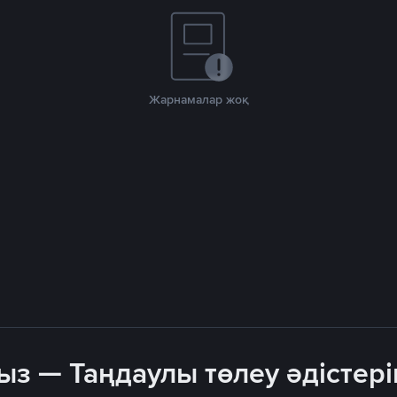
Жарнамалар жоқ
ыз — Таңдаулы төлеу әдістері