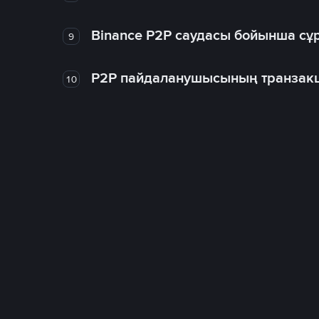
Binance P2P саудасы бойынша сұ
9
P2P пайдаланушысының транзакц
10