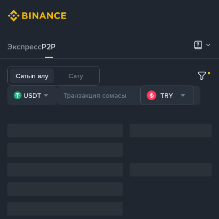
Экспресс
P2P
Сатып алу
Сату
USDT
TRY