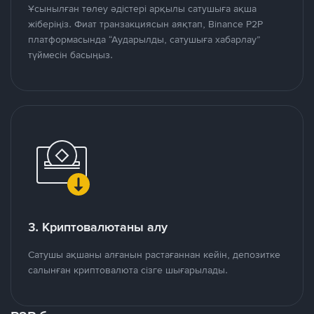
Ұсынылған төлеу әдістері арқылы сатушыға ақша
жіберіңіз. Фиат транзакциясын аяқтап, Binance P2P
платформасында “Аударылды, сатушыға хабарлау”
түймесін басыңыз.
3. Криптовалютаны алу
Сатушы ақшаны алғанын растағаннан кейін, депозитке
салынған криптовалюта сізге шығарылады.