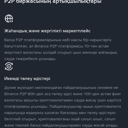
P2P биржасының артықшылықтары
Жаһандық және жергілікті маркетплейс
Басқа P2P платформаларының көбі нақты бір нарықтарға
бағытталған, ал Binance P2P платформасы 70-тен астам
жергілікті валютаны қолдай отырып шын мәнінде жаһандық
сауда тәжірибесін ұсынады.
Икемді төлеу әдістері
Дүние жүзіндегі миллиондаған пайдаланушының сеніміне ие
Binance P2P 800-ден аса төлеу әдісі және 100-ден астам фиат
валютасы арқылы криптовалютамен сауда жасау үшін қауіпсіз
платформаны ұсынады. Пайдаланушылар ашық криптовалюта
нарығында өздерінің қалаған бағалары мен төлеу әдістерін
белгілей отырып, криптовалютаны оңай сатып алып, сатып
және тікелей басқа пайдаланушылармен сауда жасай алады.