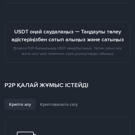
USDT оңай саудалаңыз — Таңдаулы төлеу
әдістеріңізбен сатып алыңыз және сатыңыз
Binance P2P биржасында USDT айырбастаңыз. Tether сатып алу
және сату үшін төменнен үздік ұсыныстарды табыңыз
P2P ҚАЛАЙ ЖҰМЫС ІСТЕЙДІ
Крипто алу
Криптовалюта сату