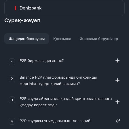
Denizbank
Сұрақ-жауап
Жаңадан бастаушы
Қосымша
Жарнама берушілер
P2P биржасы деген не?
1
Binance P2P платформасында биткоинды
2
жергілікті түрде қалай сатамын?
P2P сауда аймағында қандай криптовалюталарға
3
қолдау көрсетіледі?
P2P саудасы ұғымдарының глоссарийі
4