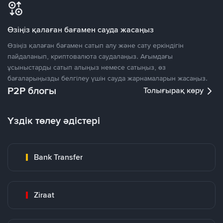
Өзіңіз қалаған бағамен сауда жасаңыз
Өзіңіз қалаған бағамен сатып алу және сату еркіндігін
пайдаланып, криптовалюта саудалаңыз. Ағымдағы
ұсыныстарды сатып алыңыз немесе сатыңыз, өз
бағаларыңызды белгілеу үшін сауда жарнамаларын жасаңыз.
P2P блогы
Толығырақ көру
Үздік төлеу әдістері
Bank Transfer
Ziraat