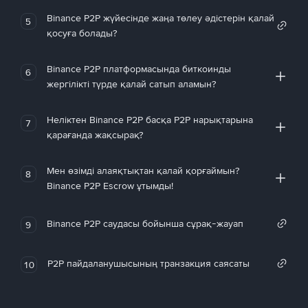
Binance P2P жүйесінде жаңа төлеу әдістерін қалай
5
қосуға болады?
Binance P2P платформасында биткоинды
6
жергілікті түрде қалай сатып аламын?
Неліктен Binance P2P басқа P2P нарықтарына
7
қарағанда жақсырақ?
Мен өзімді алаяқтықтан қалай қорғаймын?
8
Binance P2P Escrow ұтымды!
Binance P2P саудасы бойынша сұрақ-жауап
9
P2P пайдаланушысының транзакция саясаты
10