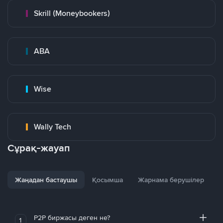
Skrill (Moneybookers)
ABA
Wise
Wally Tech
Сұрақ-жауап
Жаңадан бастаушы
Қосымша
Жарнама берушілер
P2P биржасы деген не?
1