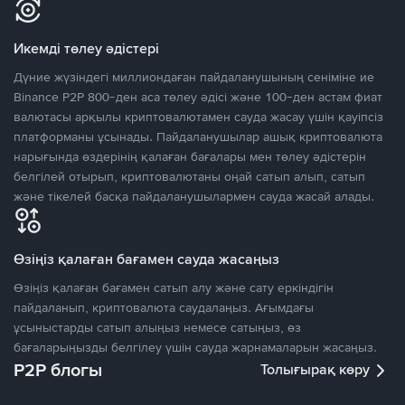
Икемді төлеу әдістері
Дүние жүзіндегі миллиондаған пайдаланушының сеніміне ие
Binance P2P 800-ден аса төлеу әдісі және 100-ден астам фиат
валютасы арқылы криптовалютамен сауда жасау үшін қауіпсіз
платформаны ұсынады. Пайдаланушылар ашық криптовалюта
нарығында өздерінің қалаған бағалары мен төлеу әдістерін
белгілей отырып, криптовалютаны оңай сатып алып, сатып
және тікелей басқа пайдаланушылармен сауда жасай алады.
Өзіңіз қалаған бағамен сауда жасаңыз
Өзіңіз қалаған бағамен сатып алу және сату еркіндігін
пайдаланып, криптовалюта саудалаңыз. Ағымдағы
ұсыныстарды сатып алыңыз немесе сатыңыз, өз
бағаларыңызды белгілеу үшін сауда жарнамаларын жасаңыз.
P2P блогы
Толығырақ көру