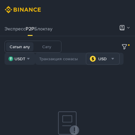
Экспресс
P2P
Блоктау
Сатып алу
Сату
USDT
USD