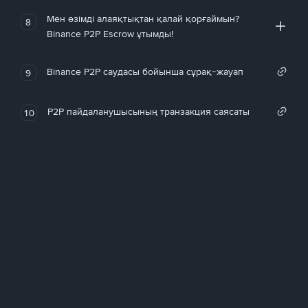
Мен өзімді алаяқтықтан қалай қорғаймын?
8
Binance P2P Escrow ұтымды!
Binance P2P саудасы бойынша сұрақ-жауап
9
P2P пайдаланушысының транзакция саясаты
10