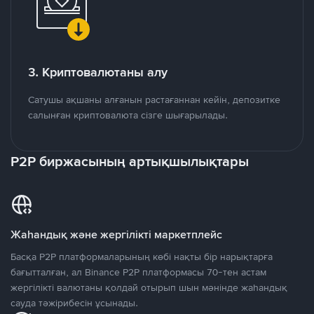
3. Криптовалютаны алу
Сатушы ақшаны алғанын растағаннан кейін, депозитке
салынған криптовалюта сізге шығарылады.
P2P биржасының артықшылықтары
Жаһандық және жергілікті маркетплейс
Басқа P2P платформаларының көбі нақты бір нарықтарға
бағытталған, ал Binance P2P платформасы 70-тен астам
жергілікті валютаны қолдай отырып шын мәнінде жаһандық
сауда тәжірибесін ұсынады.