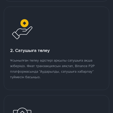
2. Сатушыға төлеу
Ұсынылған төлеу әдістері арқылы сатушыға ақша
жіберіңіз. Фиат транзакциясын аяқтап, Binance P2P
платформасында “Аударылды, сатушыға хабарлау”
түймесін басыңыз.