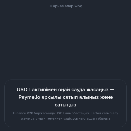
Жарнамалар жоқ
USDT активімен оңай сауда жасаңыз —
Payme.io арқылы сатып алыңыз және
сатыңыз
Binance P2P биржасында USDT айырбастаңыз. Tether сатып алу
және сату үшін төменнен үздік ұсыныстарды табыңыз