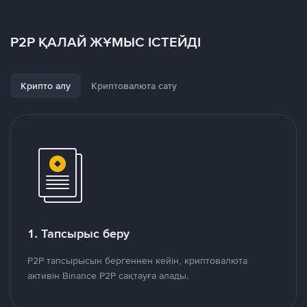
P2P ҚАЛАЙ ЖҰМЫС ІСТЕЙДІ
Крипто алу
Криптовалюта сату
1. Тапсырыс беру
P2P тапсырысын бергеннен кейін, криптовалюта
активін Binance P2P сақтауға алады.