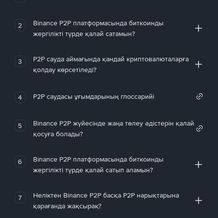
Binance P2P платформасында биткоинды
2
жергілікті түрде қалай сатамын?
P2P сауда аймағында қандай криптовалюталарға
3
қолдау көрсетіледі?
P2P саудасы ұғымдарының глоссарийі
4
Binance P2P жүйесінде жаңа төлеу әдістерін қалай
5
қосуға болады?
Binance P2P платформасында биткоинды
6
жергілікті түрде қалай сатып аламын?
Неліктен Binance P2P басқа P2P нарықтарына
7
қарағанда жақсырақ?