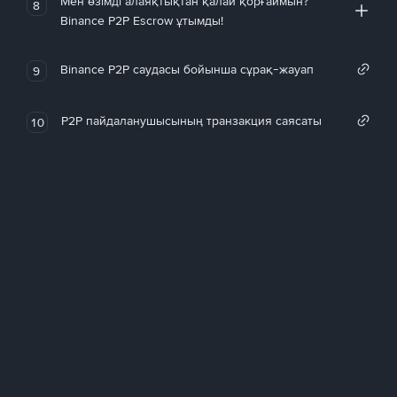
Мен өзімді алаяқтықтан қалай қорғаймын?
8
Binance P2P Escrow ұтымды!
Binance P2P саудасы бойынша сұрақ-жауап
9
P2P пайдаланушысының транзакция саясаты
10