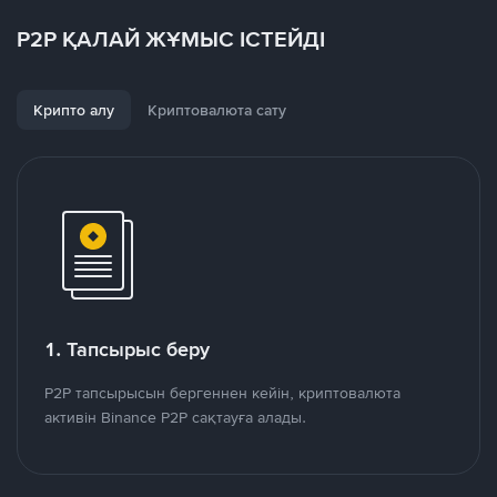
P2P ҚАЛАЙ ЖҰМЫС ІСТЕЙДІ
Крипто алу
Криптовалюта сату
1. Тапсырыс беру
P2P тапсырысын бергеннен кейін, криптовалюта
активін Binance P2P сақтауға алады.