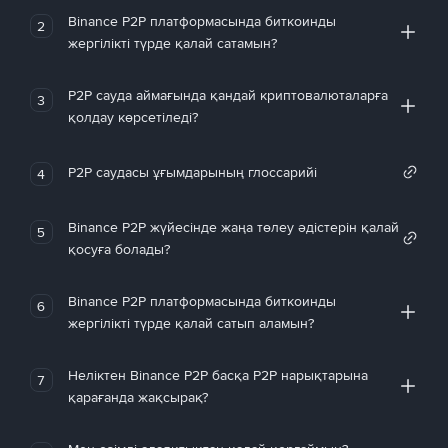
Binance P2P платформасында биткоинды
2
жергілікті түрде қалай сатамын?
P2P сауда аймағында қандай криптовалюталарға
3
қолдау көрсетіледі?
P2P саудасы ұғымдарының глоссарийі
4
Binance P2P жүйесінде жаңа төлеу әдістерін қалай
5
қосуға болады?
Binance P2P платформасында биткоинды
6
жергілікті түрде қалай сатып аламын?
Неліктен Binance P2P басқа P2P нарықтарына
7
қарағанда жақсырақ?