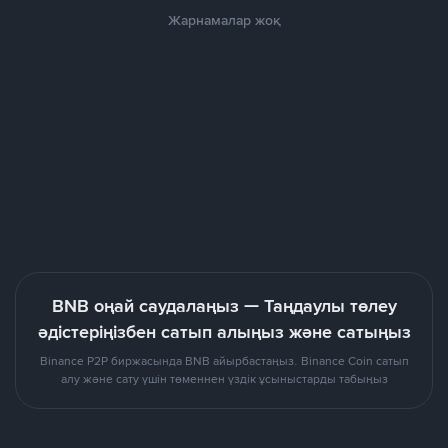
Жарнамалар жоқ
BNB оңай саудалаңыз — Таңдаулы төлеу
әдістеріңізбен сатып алыңыз және сатыңыз
Binance P2P биржасында BNB айырбастаңыз. Binance Coin сатып
алу және сату үшін төменнен үздік ұсыныстарды табыңыз