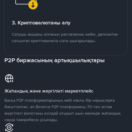
3. Криптовалютаны алу
Сатушы ақшаны алғанын растағаннан кейін, депозитке
салынған криптовалюта сізге шығарылады.
P2P биржасының артықшылықтары
Жаһандық және жергілікті маркетплейс
Басқа P2P платформаларының көбі нақты бір нарықтарға
бағытталған, ал Binance P2P платформасы 70-тен астам
жергілікті валютаны қолдай отырып шын мәнінде жаһандық
сауда тәжірибесін ұсынады.