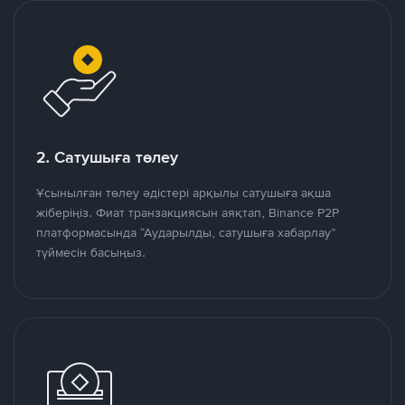
2. Сатушыға төлеу
Ұсынылған төлеу әдістері арқылы сатушыға ақша
жіберіңіз. Фиат транзакциясын аяқтап, Binance P2P
платформасында “Аударылды, сатушыға хабарлау”
түймесін басыңыз.