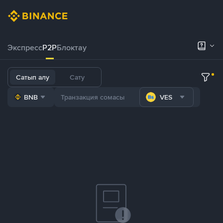
Экспресс
P2P
Блоктау
Сатып алу
Сату
BNB
VES