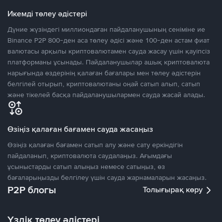
Икемді төлеу әдістері
Дүние жүзіндегі миллиондаған пайдаланушының сеніміне ие
Binance P2P 800-ден аса төлеу әдісі және 100-ден астам фиат
валютасы арқылы криптовалютамен сауда жасау үшін қауіпсіз
платформаны ұсынады. Пайдаланушылар ашық криптовалюта
нарығында өздерінің қалаған бағалары мен төлеу әдістерін
белгілей отырып, криптовалютаны оңай сатып алып, сатып
және тікелей басқа пайдаланушылармен сауда жасай алады.
Өзіңіз қалаған бағамен сауда жасаңыз
Өзіңіз қалаған бағамен сатып алу және сату еркіндігін
пайдаланып, криптовалюта саудалаңыз. Ағымдағы
ұсыныстарды сатып алыңыз немесе сатыңыз, өз
бағаларыңызды белгілеу үшін сауда жарнамаларын жасаңыз.
P2P блогы
Толығырақ көру
Үздік төлеу әдістері