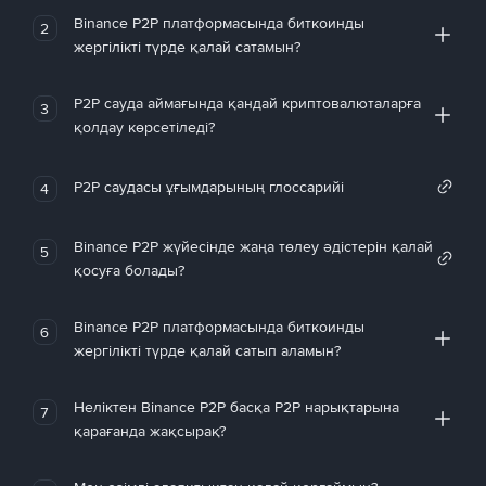
Binance P2P платформасында биткоинды
2
жергілікті түрде қалай сатамын?
P2P сауда аймағында қандай криптовалюталарға
3
қолдау көрсетіледі?
P2P саудасы ұғымдарының глоссарийі
4
Binance P2P жүйесінде жаңа төлеу әдістерін қалай
5
қосуға болады?
Binance P2P платформасында биткоинды
6
жергілікті түрде қалай сатып аламын?
Неліктен Binance P2P басқа P2P нарықтарына
7
қарағанда жақсырақ?