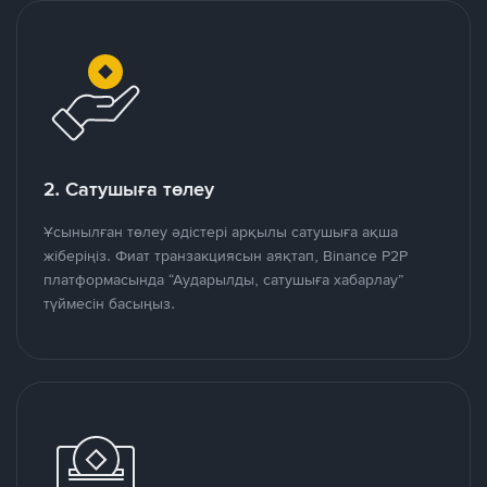
2. Сатушыға төлеу
Ұсынылған төлеу әдістері арқылы сатушыға ақша
жіберіңіз. Фиат транзакциясын аяқтап, Binance P2P
платформасында “Аударылды, сатушыға хабарлау”
түймесін басыңыз.