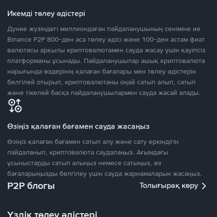
Икемді төлеу әдістері
Дүние жүзіндегі миллиондаған пайдаланушының сеніміне ие
Binance P2P 800-ден аса төлеу әдісі және 100-ден астам фиат
валютасы арқылы криптовалютамен сауда жасау үшін қауіпсіз
платформаны ұсынады. Пайдаланушылар ашық криптовалюта
нарығында өздерінің қалаған бағалары мен төлеу әдістерін
белгілей отырып, криптовалютаны оңай сатып алып, сатып
және тікелей басқа пайдаланушылармен сауда жасай алады.
Өзіңіз қалаған бағамен сауда жасаңыз
Өзіңіз қалаған бағамен сатып алу және сату еркіндігін
пайдаланып, криптовалюта саудалаңыз. Ағымдағы
ұсыныстарды сатып алыңыз немесе сатыңыз, өз
бағаларыңызды белгілеу үшін сауда жарнамаларын жасаңыз.
P2P блогы
Толығырақ көру
Үздік төлеу әдістері