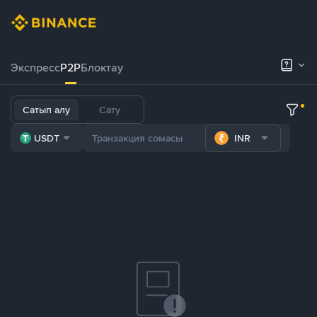
Экспресс
P2P
Блоктау
Сатып алу
Сату
USDT
INR