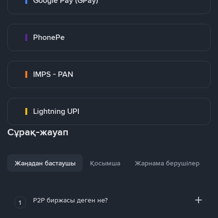
Google Pay (GPay)
PhonePe
IMPS - PAN
Lightning UPI
Сұрақ-жауап
Жаңадан бастаушы
Қосымша
Жарнама берушілер
P2P биржасы деген не?
1