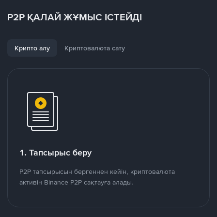
P2P ҚАЛАЙ ЖҰМЫС ІСТЕЙДІ
Крипто алу
Криптовалюта сату
1. Тапсырыс беру
P2P тапсырысын бергеннен кейін, криптовалюта
активін Binance P2P сақтауға алады.