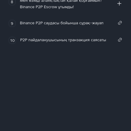
Мен өзімді алаяқтықтан қалай қорғаймын?
8
Binance P2P Escrow ұтымды!
Binance P2P саудасы бойынша сұрақ-жауап
9
P2P пайдаланушысының транзакция саясаты
10