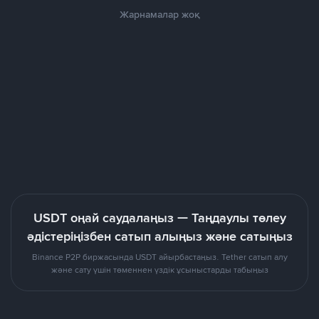
Жарнамалар жоқ
USDT оңай саудалаңыз — Таңдаулы төлеу
әдістеріңізбен сатып алыңыз және сатыңыз
Binance P2P биржасында USDT айырбастаңыз. Tether сатып алу
және сату үшін төменнен үздік ұсыныстарды табыңыз