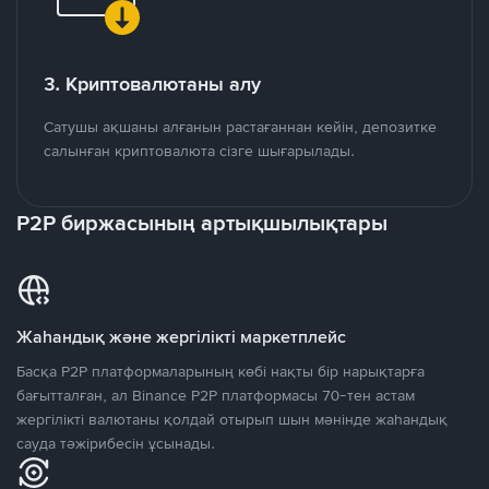
3. Криптовалютаны алу
Сатушы ақшаны алғанын растағаннан кейін, депозитке
салынған криптовалюта сізге шығарылады.
P2P биржасының артықшылықтары
Жаһандық және жергілікті маркетплейс
Басқа P2P платформаларының көбі нақты бір нарықтарға
бағытталған, ал Binance P2P платформасы 70-тен астам
жергілікті валютаны қолдай отырып шын мәнінде жаһандық
сауда тәжірибесін ұсынады.