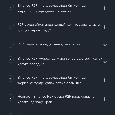
Binance P2P платформасында биткоинды
2
жергілікті түрде қалай сатамын?
P2P сауда аймағында қандай криптовалюталарға
3
қолдау көрсетіледі?
P2P саудасы ұғымдарының глоссарийі
4
Binance P2P жүйесінде жаңа төлеу әдістерін қалай
5
қосуға болады?
Binance P2P платформасында биткоинды
6
жергілікті түрде қалай сатып аламын?
Неліктен Binance P2P басқа P2P нарықтарына
7
қарағанда жақсырақ?