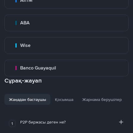
AirTM
ABA
Wise
Banco Guayaquil
Сұрақ-жауап
Жаңадан бастаушы
Қосымша
Жарнама берушілер
P2P биржасы деген не?
1