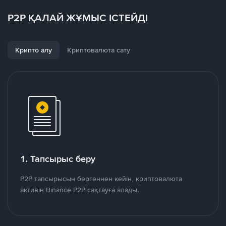
P2P ҚАЛАЙ ЖҰМЫС ІСТЕЙДІ
Крипто алу
Криптовалюта сату
1. Тапсырыс беру
P2P тапсырысын бергеннен кейін, криптовалюта
активін Binance P2P сақтауға алады.