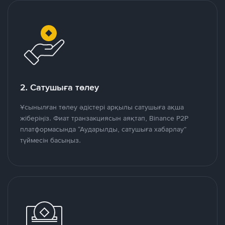
2. Сатушыға төлеу
Ұсынылған төлеу әдістері арқылы сатушыға ақша
жіберіңіз. Фиат транзакциясын аяқтап, Binance P2P
платформасында “Аударылды, сатушыға хабарлау”
түймесін басыңыз.