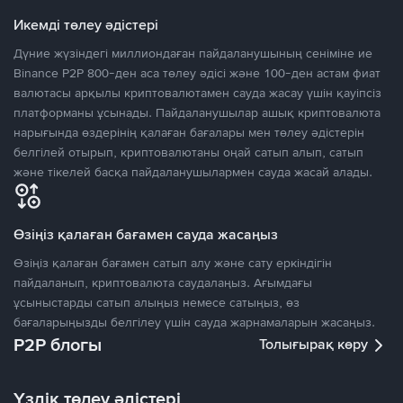
Икемді төлеу әдістері
Дүние жүзіндегі миллиондаған пайдаланушының сеніміне ие
Binance P2P 800-ден аса төлеу әдісі және 100-ден астам фиат
валютасы арқылы криптовалютамен сауда жасау үшін қауіпсіз
платформаны ұсынады. Пайдаланушылар ашық криптовалюта
нарығында өздерінің қалаған бағалары мен төлеу әдістерін
белгілей отырып, криптовалютаны оңай сатып алып, сатып
және тікелей басқа пайдаланушылармен сауда жасай алады.
Өзіңіз қалаған бағамен сауда жасаңыз
Өзіңіз қалаған бағамен сатып алу және сату еркіндігін
пайдаланып, криптовалюта саудалаңыз. Ағымдағы
ұсыныстарды сатып алыңыз немесе сатыңыз, өз
бағаларыңызды белгілеу үшін сауда жарнамаларын жасаңыз.
P2P блогы
Толығырақ көру
Үздік төлеу әдістері