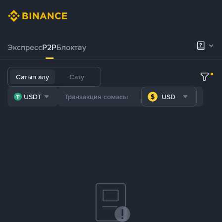
Экспресс
P2P
Блоктау
Сатып алу
Сату
USDT
USD