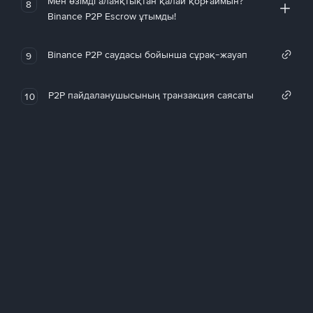
Мен өзімді алаяқтықтан қалай қорғаймын?
8
Binance P2P Escrow ұтымды!
Binance P2P саудасы бойынша сұрақ-жауап
9
P2P пайдаланушысының транзакция саясаты
10