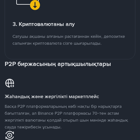
3. Криптовалютаны алу
Сатушы ақшаны алғанын растағаннан кейін, депозитке
салынған криптовалюта сізге шығарылады.
P2P биржасының артықшылықтары
Жаһандық және жергілікті маркетплейс
Басқа P2P платформаларының көбі нақты бір нарықтарға
бағытталған, ал Binance P2P платформасы 70-тен астам
жергілікті валютаны қолдай отырып шын мәнінде жаһандық
сауда тәжірибесін ұсынады.