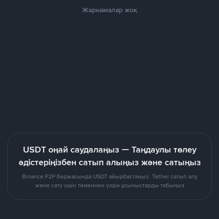
Жарнамалар жоқ
USDT оңай саудалаңыз — Таңдаулы төлеу
әдістеріңізбен сатып алыңыз және сатыңыз
Binance P2P биржасында USDT айырбастаңыз. Tether сатып алу
және сату үшін төменнен үздік ұсыныстарды табыңыз