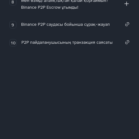
Мен өзімді алаяқтықтан қалай қорғаймын?
8
Binance P2P Escrow ұтымды!
Binance P2P саудасы бойынша сұрақ-жауап
9
P2P пайдаланушысының транзакция саясаты
10