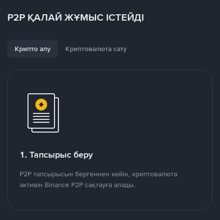
P2P ҚАЛАЙ ЖҰМЫС ІСТЕЙДІ
Крипто алу
Криптовалюта сату
1. Тапсырыс беру
P2P тапсырысын бергеннен кейін, криптовалюта
активін Binance P2P сақтауға алады.