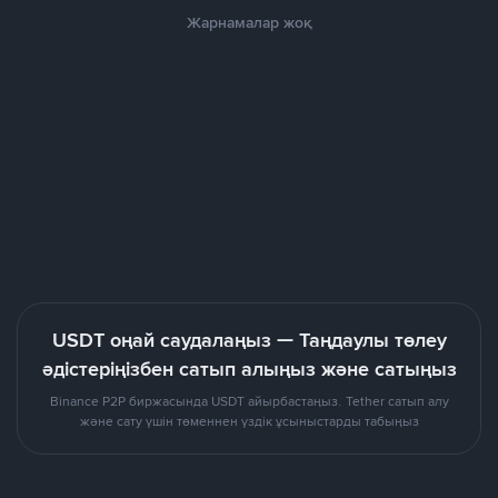
Жарнамалар жоқ
USDT оңай саудалаңыз — Таңдаулы төлеу
әдістеріңізбен сатып алыңыз және сатыңыз
Binance P2P биржасында USDT айырбастаңыз. Tether сатып алу
және сату үшін төменнен үздік ұсыныстарды табыңыз