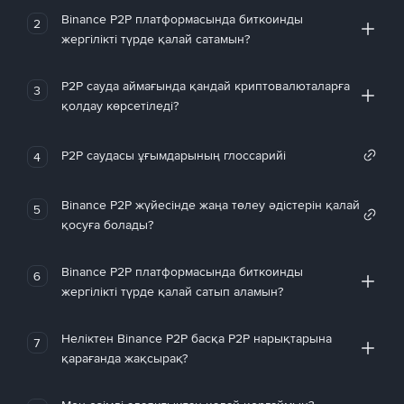
Binance P2P платформасында биткоинды
2
жергілікті түрде қалай сатамын?
P2P сауда аймағында қандай криптовалюталарға
3
қолдау көрсетіледі?
P2P саудасы ұғымдарының глоссарийі
4
Binance P2P жүйесінде жаңа төлеу әдістерін қалай
5
қосуға болады?
Binance P2P платформасында биткоинды
6
жергілікті түрде қалай сатып аламын?
Неліктен Binance P2P басқа P2P нарықтарына
7
қарағанда жақсырақ?