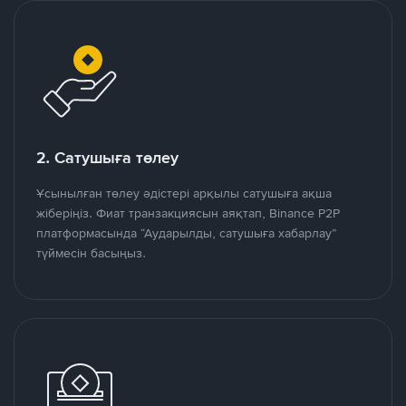
2. Сатушыға төлеу
Ұсынылған төлеу әдістері арқылы сатушыға ақша
жіберіңіз. Фиат транзакциясын аяқтап, Binance P2P
платформасында “Аударылды, сатушыға хабарлау”
түймесін басыңыз.