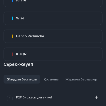
AirTM
Wise
Banco Pichincha
KHQR
Сұрақ-жауап
Жаңадан бастаушы
Қосымша
Жарнама берушілер
P2P биржасы деген не?
1