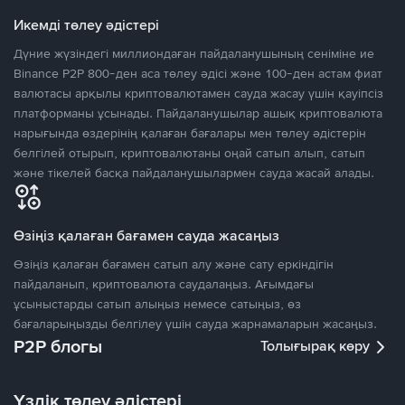
Икемді төлеу әдістері
Дүние жүзіндегі миллиондаған пайдаланушының сеніміне ие
Binance P2P 800-ден аса төлеу әдісі және 100-ден астам фиат
валютасы арқылы криптовалютамен сауда жасау үшін қауіпсіз
платформаны ұсынады. Пайдаланушылар ашық криптовалюта
нарығында өздерінің қалаған бағалары мен төлеу әдістерін
белгілей отырып, криптовалютаны оңай сатып алып, сатып
және тікелей басқа пайдаланушылармен сауда жасай алады.
Өзіңіз қалаған бағамен сауда жасаңыз
Өзіңіз қалаған бағамен сатып алу және сату еркіндігін
пайдаланып, криптовалюта саудалаңыз. Ағымдағы
ұсыныстарды сатып алыңыз немесе сатыңыз, өз
бағаларыңызды белгілеу үшін сауда жарнамаларын жасаңыз.
P2P блогы
Толығырақ көру
Үздік төлеу әдістері