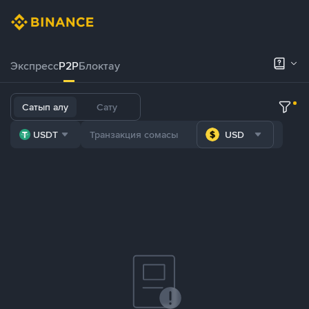
Экспресс
P2P
Блоктау
Сатып алу
Сату
USDT
USD