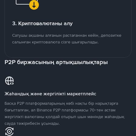
3. Криптовалютаны алу
Сатушы ақшаны алғанын растағаннан кейін, депозитке
салынған криптовалюта сізге шығарылады.
P2P биржасының артықшылықтары
Жаһандық және жергілікті маркетплейс
Басқа P2P платформаларының көбі нақты бір нарықтарға
бағытталған, ал Binance P2P платформасы 70-тен астам
жергілікті валютаны қолдай отырып шын мәнінде жаһандық
сауда тәжірибесін ұсынады.