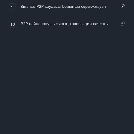
Binance P2P саудасы бойынша сұрақ-жауап
9
P2P пайдаланушысының транзакция саясаты
10