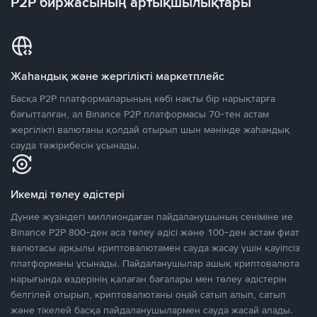
P2P биржасының артықшылықтары
Жаһандық және жергілікті маркетплейс
Басқа P2P платформаларының көбі нақты бір нарықтарға
бағытталған, ал Binance P2P платформасы 70-тен астам
жергілікті валютаны қолдай отырып шын мәнінде жаһандық
сауда тәжірибесін ұсынады.
Икемді төлеу әдістері
Дүние жүзіндегі миллиондаған пайдаланушының сеніміне ие
Binance P2P 800-ден аса төлеу әдісі және 100-ден астам фиат
валютасы арқылы криптовалютамен сауда жасау үшін қауіпсіз
платформаны ұсынады. Пайдаланушылар ашық криптовалюта
нарығында өздерінің қалаған бағалары мен төлеу әдістерін
белгілей отырып, криптовалютаны оңай сатып алып, сатып
және тікелей басқа пайдаланушылармен сауда жасай алады.