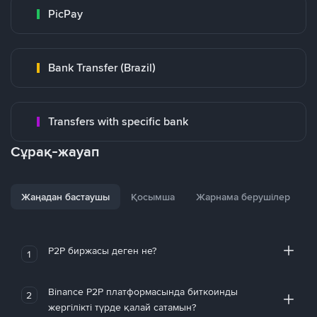
PicPay
Bank Transfer (Brazil)
Transfers with specific bank
Сұрақ-жауап
Жаңадан бастаушы
Қосымша
Жарнама берушілер
P2P биржасы деген не?
1
Binance P2P платформасында биткоинды
2
жергілікті түрде қалай сатамын?