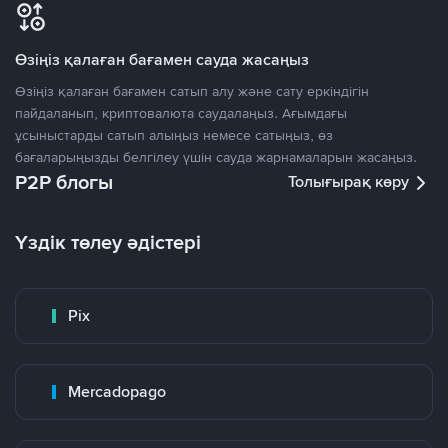
Өзіңіз қалаған бағамен сауда жасаңыз
Өзіңіз қалаған бағамен сатып алу және сату еркіндігін
пайдаланып, криптовалюта саудалаңыз. Ағымдағы
ұсыныстарды сатып алыңыз немесе сатыңыз, өз
бағаларыңызды белгілеу үшін сауда жарнамаларын жасаңыз.
P2P блогы
Толығырақ көру
Үздік төлеу әдістері
Pix
Mercadopago