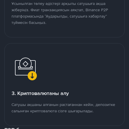
Ұсынылған төлеу әдістері арқылы сатушыға ақша
жіберіңіз. Фиат транзакциясын аяқтап, Binance P2P
платформасында “Аударылды, сатушыға хабарлау”
түймесін басыңыз.
3. Криптовалютаны алу
Сатушы ақшаны алғанын растағаннан кейін, депозитке
салынған криптовалюта сізге шығарылады.