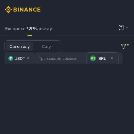
Экспресс
P2P
Блоктау
Сатып алу
Сату
USDT
BRL