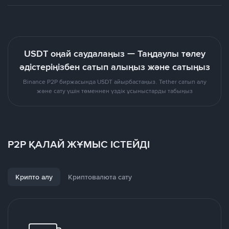
USDT оңай саудалаңыз — Таңдаулы төлеу
әдістеріңізбен сатып алыңыз және сатыңыз
Binance P2P биржасында USDT айырбастаңыз. Tether сатып алу
және сату үшін төменнен үздік ұсыныстарды табыңыз
P2P ҚАЛАЙ ЖҰМЫС ІСТЕЙДІ
Крипто алу
Криптовалюта сату