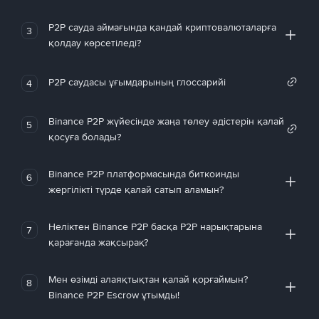
P2P сауда аймағында қандай криптовалюталарға
3
қолдау көрсетіледі?
P2P саудасы ұғымдарының глоссарийі
4
Binance P2P жүйесінде жаңа төлеу әдістерін қалай
5
қосуға болады?
Binance P2P платформасында биткоинды
6
жергілікті түрде қалай сатып аламын?
Неліктен Binance P2P басқа P2P нарықтарына
7
қарағанда жақсырақ?
Мен өзімді алаяқтықтан қалай қорғаймын?
8
Binance P2P Escrow ұтымды!