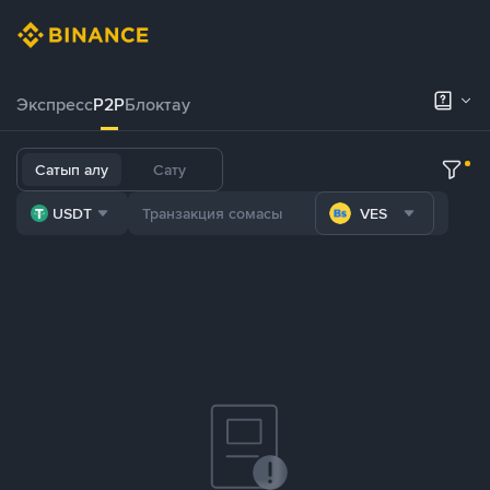
Экспресс
P2P
Блоктау
Сатып алу
Сату
USDT
VES