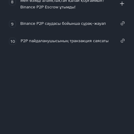
Мен өзімді алаяқтықтан қалай қорғаймын?
8
Binance P2P Escrow ұтымды!
Binance P2P саудасы бойынша сұрақ-жауап
9
P2P пайдаланушысының транзакция саясаты
10