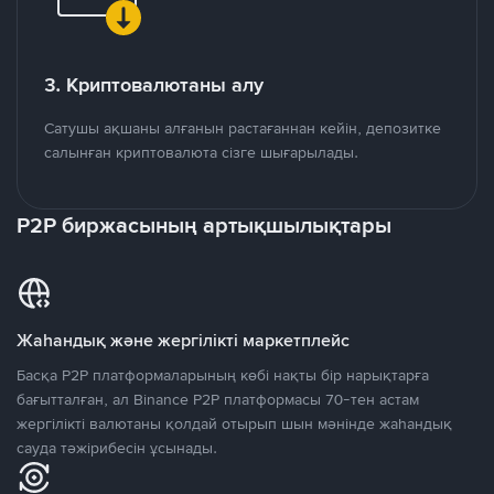
3. Криптовалютаны алу
Сатушы ақшаны алғанын растағаннан кейін, депозитке
салынған криптовалюта сізге шығарылады.
P2P биржасының артықшылықтары
Жаһандық және жергілікті маркетплейс
Басқа P2P платформаларының көбі нақты бір нарықтарға
бағытталған, ал Binance P2P платформасы 70-тен астам
жергілікті валютаны қолдай отырып шын мәнінде жаһандық
сауда тәжірибесін ұсынады.