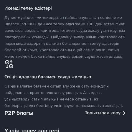
Икемді төлеу әдістері
Дүние жүзіндегі миллиондаған пайдаланушының сеніміне ие
Binance P2P 800-ден аса төлеу әдісі және 100-ден астам фиат
валютасы арқылы криптовалютамен сауда жасау үшін қауіпсіз
платформаны ұсынады. Пайдаланушылар ашық криптовалюта
нарығында өздерінің қалаған бағалары мен төлеу әдістерін
белгілей отырып, криптовалютаны оңай сатып алып, сатып
және тікелей басқа пайдаланушылармен сауда жасай алады.
Өзіңіз қалаған бағамен сауда жасаңыз
Өзіңіз қалаған бағамен сатып алу және сату еркіндігін
пайдаланып, криптовалюта саудалаңыз. Ағымдағы
ұсыныстарды сатып алыңыз немесе сатыңыз, өз
бағаларыңызды белгілеу үшін сауда жарнамаларын жасаңыз.
P2P блогы
Толығырақ көру
Үздік төлеу әдістері