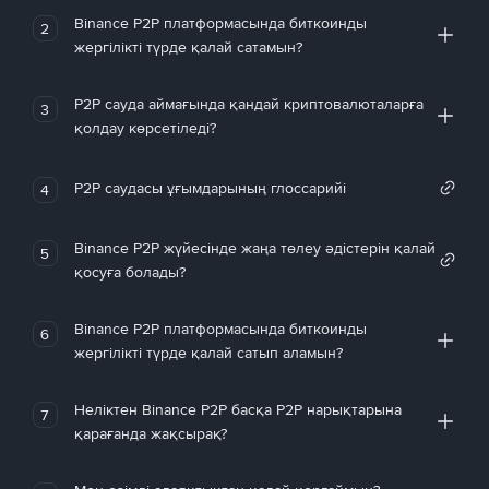
Binance P2P платформасында биткоинды
2
жергілікті түрде қалай сатамын?
P2P сауда аймағында қандай криптовалюталарға
3
қолдау көрсетіледі?
P2P саудасы ұғымдарының глоссарийі
4
Binance P2P жүйесінде жаңа төлеу әдістерін қалай
5
қосуға болады?
Binance P2P платформасында биткоинды
6
жергілікті түрде қалай сатып аламын?
Неліктен Binance P2P басқа P2P нарықтарына
7
қарағанда жақсырақ?