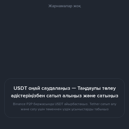
Жарнамалар жоқ
USDT оңай саудалаңыз — Таңдаулы төлеу
әдістеріңізбен сатып алыңыз және сатыңыз
Binance P2P биржасында USDT айырбастаңыз. Tether сатып алу
және сату үшін төменнен үздік ұсыныстарды табыңыз