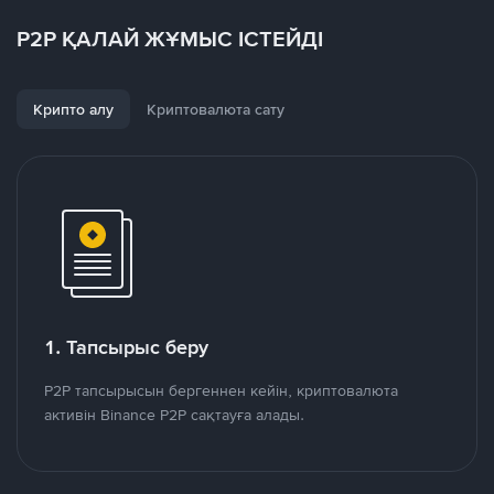
P2P ҚАЛАЙ ЖҰМЫС ІСТЕЙДІ
Крипто алу
Криптовалюта сату
1. Тапсырыс беру
P2P тапсырысын бергеннен кейін, криптовалюта
активін Binance P2P сақтауға алады.