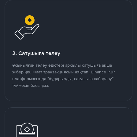
2. Сатушыға төлеу
Ұсынылған төлеу әдістері арқылы сатушыға ақша
жіберіңіз. Фиат транзакциясын аяқтап, Binance P2P
платформасында “Аударылды, сатушыға хабарлау”
түймесін басыңыз.