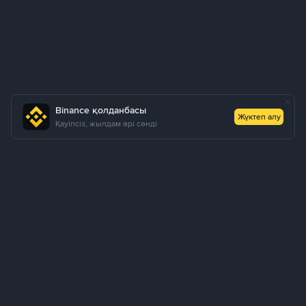
Binance қолданбасы
Жүктеп алу
Қауіпсіз, жылдам әрі сәнді
Біз туралы
Өнімдер
Бизнес