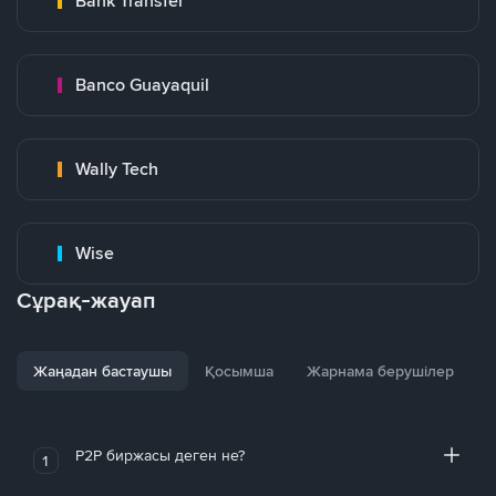
Bank Transfer
Banco Guayaquil
Wally Tech
Wise
Сұрақ-жауап
Жаңадан бастаушы
Қосымша
Жарнама берушілер
P2P биржасы деген не?
1