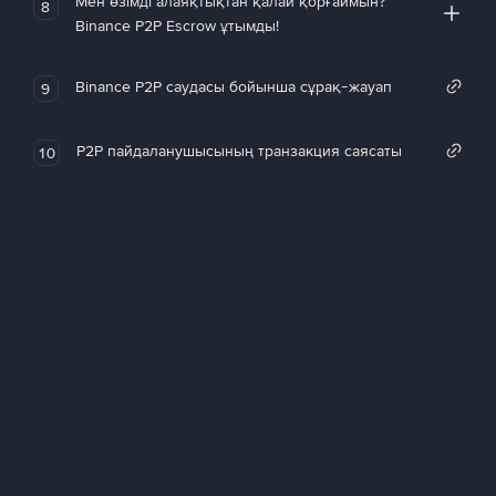
Мен өзімді алаяқтықтан қалай қорғаймын?
8
Binance P2P Escrow ұтымды!
Binance P2P саудасы бойынша сұрақ-жауап
9
P2P пайдаланушысының транзакция саясаты
10