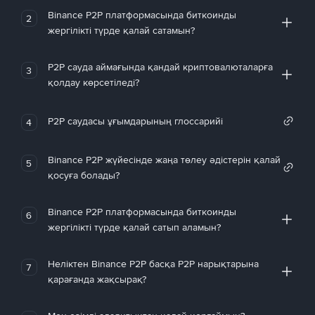
Binance P2P платформасында биткоинды
2
жергілікті түрде қалай сатамын?
P2P сауда аймағында қандай криптовалюталарға
3
қолдау көрсетіледі?
P2P саудасы ұғымдарының глоссарийі
4
Binance P2P жүйесінде жаңа төлеу әдістерін қалай
5
қосуға болады?
Binance P2P платформасында биткоинды
6
жергілікті түрде қалай сатып аламын?
Неліктен Binance P2P басқа P2P нарықтарына
7
қарағанда жақсырақ?