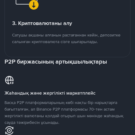
3. Криптовалютаны алу
Сатушы ақшаны алғанын растағаннан кейін, депозитке
салынған криптовалюта сізге шығарылады.
P2P биржасының артықшылықтары
Жаһандық және жергілікті маркетплейс
Басқа P2P платформаларының көбі нақты бір нарықтарға
бағытталған, ал Binance P2P платформасы 70-тен астам
жергілікті валютаны қолдай отырып шын мәнінде жаһандық
сауда тәжірибесін ұсынады.