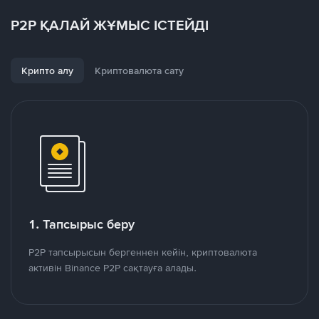
P2P ҚАЛАЙ ЖҰМЫС ІСТЕЙДІ
Крипто алу
Криптовалюта сату
1. Тапсырыс беру
P2P тапсырысын бергеннен кейін, криптовалюта
активін Binance P2P сақтауға алады.