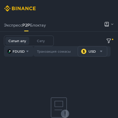
Экспресс
P2P
Блоктау
Сатып алу
Сату
FDUSD
USD