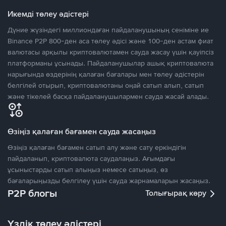
Икемді төлеу әдістері
Дүние жүзіндегі миллиондаған пайдаланушының сеніміне ие
Binance P2P 800-ден аса төлеу әдісі және 100-ден астам фиат
валютасы арқылы криптовалютамен сауда жасау үшін қауіпсіз
платформаны ұсынады. Пайдаланушылар ашық криптовалюта
нарығында өздерінің қалаған бағалары мен төлеу әдістерін
белгілей отырып, криптовалютаны оңай сатып алып, сатып
және тікелей басқа пайдаланушылармен сауда жасай алады.
Өзіңіз қалаған бағамен сауда жасаңыз
Өзіңіз қалаған бағамен сатып алу және сату еркіндігін
пайдаланып, криптовалюта саудалаңыз. Ағымдағы
ұсыныстарды сатып алыңыз немесе сатыңыз, өз
бағаларыңызды белгілеу үшін сауда жарнамаларын жасаңыз.
P2P блогы
Толығырақ көру
Үздік төлеу әдістері