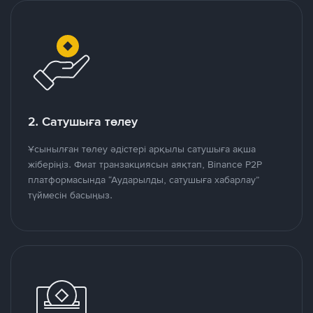
2. Сатушыға төлеу
Ұсынылған төлеу әдістері арқылы сатушыға ақша
жіберіңіз. Фиат транзакциясын аяқтап, Binance P2P
платформасында “Аударылды, сатушыға хабарлау”
түймесін басыңыз.