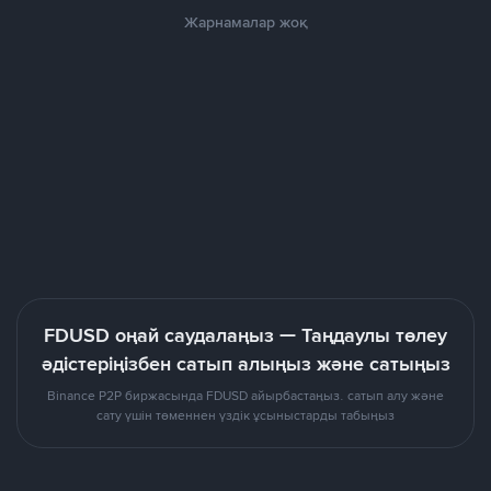
Жарнамалар жоқ
FDUSD оңай саудалаңыз — Таңдаулы төлеу
әдістеріңізбен сатып алыңыз және сатыңыз
Binance P2P биржасында FDUSD айырбастаңыз. сатып алу және
сату үшін төменнен үздік ұсыныстарды табыңыз