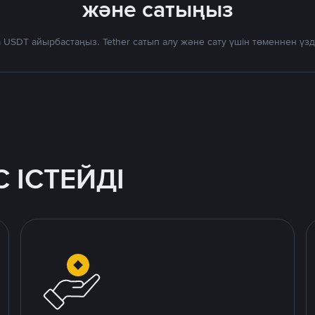
және сатыңыз
 USDT айырбастаңыз. Tether сатып алу және сату үшін төменнен үз
 ІСТЕЙДІ