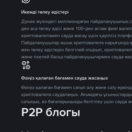
Икемді төлеу әдістері
Дүние жүзіндегі миллиондаған пайдаланушының се
ден аса төлеу әдісі және 100-ден астам фиат вал
криптовалютамен сауда жасау үшін қауіпсіз плат
Пайдаланушылар ашық криптовалюта нарығында өз
мен төлеу әдістерін белгілей отырып, криптовалю
және тікелей басқа пайдаланушылармен сауда жас
Өзіңіз қалаған бағамен сауда жасаңыз
Өзіңіз қалаған бағамен сатып алу және сату еркінд
криптовалюта саудалаңыз. Ағымдағы ұсыныстарды
сатыңыз, өз бағаларыңызды белгілеу үшін сауда 
P2P блогы