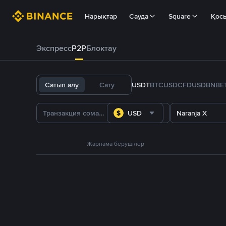
Нарықтар
Сауда
Square
Қос
Экспресс
P2P
Блоктау
Сатып алу
Сату
USDT
BTC
USDC
FDUSD
BNB
E
USD
Naranja X
Жарнама берушілер