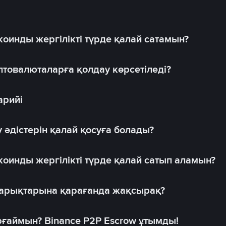
оинды жергілікті түрде қалай сатамын?
товалюталарға қолдау көрсетіледі?
арийі
 әдістерін қалай қосуға болады?
оинды жергілікті түрде қалай сатып аламын?
 нарықтарына қарағанда жақсырақ?
рғаймын? Binance P2P Escrow ұтымды!