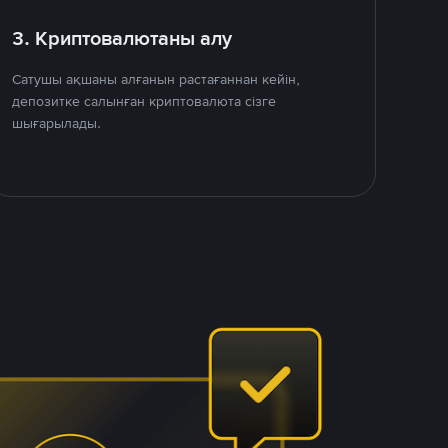
3. Криптовалютаны алу
Сатушы ақшаны алғанын растағаннан кейін,
депозитке салынған криптовалюта сізге
шығарылады.