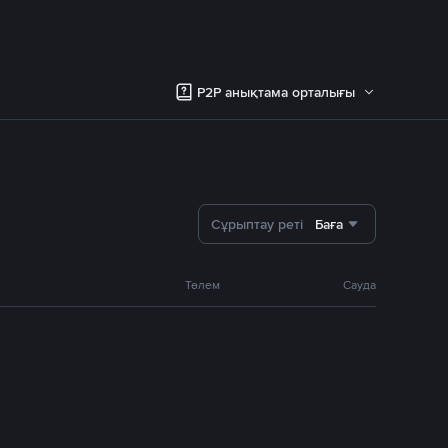
P2P анықтама орталығы
Сұрыптау реті
Баға
Төлем
Сауда