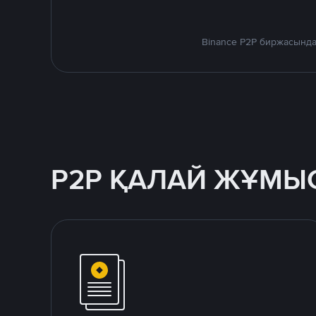
Binance P2P биржасында
P2P ҚАЛАЙ ЖҰМЫС