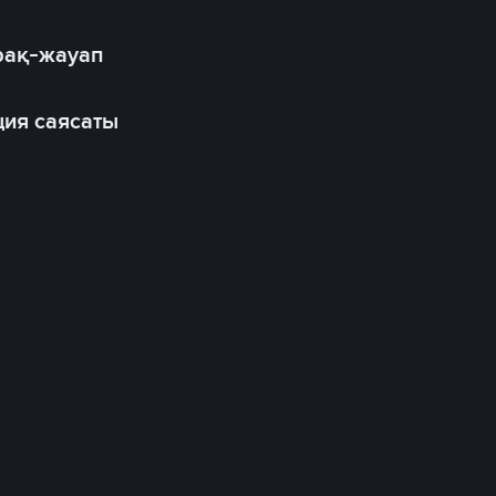
рақ-жауап
ия саясаты