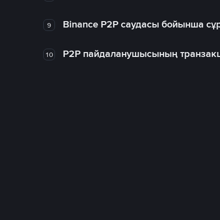
Binance P2P саудасы бойынша сұ
9
P2P пайдаланушысының транзакц
10