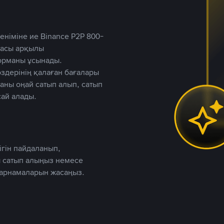
німіне ие Binance P2P 800-
ютасы арқылы
форманы ұсынады.
дерінің қалаған бағалары
таны оңай сатып алып, сатып
ай алады.
ігін пайдаланып,
 сатып алыңыз немесе
жарнамаларын жасаңыз.