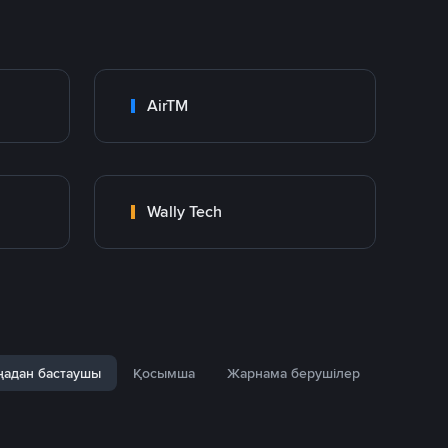
AirTM
Wally Tech
адан бастаушы
Қосымша
Жарнама берушілер