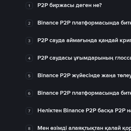
P2P биржасы деген не?
1
Binance P2P платформасында битк
2
P2P сауда аймағында қандай крип
3
P2P саудасы ұғымдарының глосс
4
Binance P2P жүйесінде жаңа төлеу
5
Binance P2P платформасында битк
6
Неліктен Binance P2P басқа P2P
7
Мен өзімді алаяқтықтан қалай қо
8