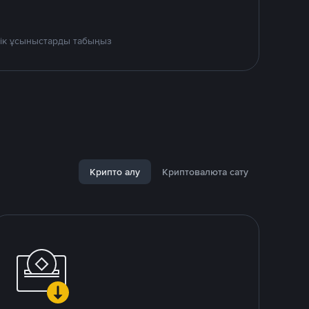
дік ұсыныстарды табыңыз
Крипто алу
Криптовалюта сату