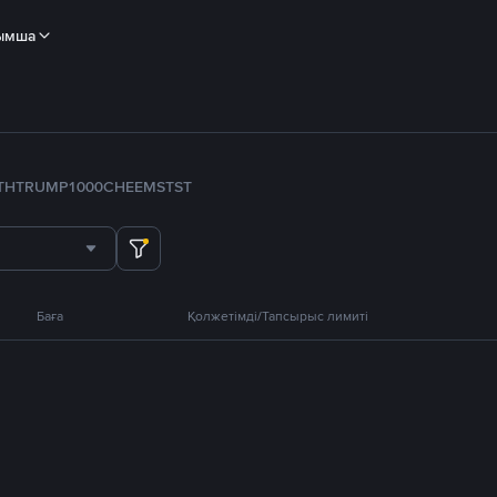
ымша
TH
TRUMP
1000CHEEMS
TST
Баға
Қолжетімді/Тапсырыс лимиті