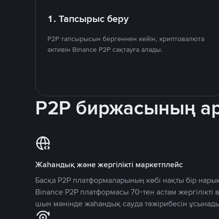
1. Тапсырыс беру
P2P тапсырысын бергеннен кейін, криптовалюта
активін Binance P2P сақтауға алады.
P2P биржасының 
Жаһандық және жергілікті маркетплейс
Басқа P2P платформаларының көбі нақты бір нарық
Binance P2P платформасы 70-тен астам жергілікті
шын мәнінде жаһандық сауда тәжірибесін ұсынады