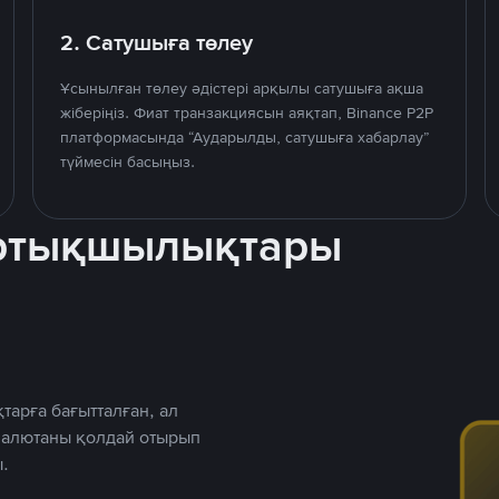
2. Сатушыға төлеу
Ұсынылған төлеу әдістері арқылы сатушыға ақша
жіберіңіз. Фиат транзакциясын аяқтап, Binance P2P
платформасында “Аударылды, сатушыға хабарлау”
түймесін басыңыз.
артықшылықтары
тарға бағытталған, ал
 валютаны қолдай отырып
.