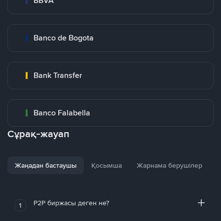
BBVA
Banco de Bogota
Bank Transfer
Banco Falabella
Сұрақ-жауап
Жаңадан бастаушы
Қосымша
Жарнама берушілер
P2P биржасы деген не?
1