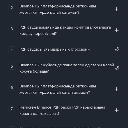
Binance P2P платформасында биткоинды
2
жергілікті түрде қалай сатамын?
P2P сауда аймағында қандай криптовалюталарға
3
қолдау көрсетіледі?
P2P саудасы ұғымдарының глоссарийі
4
Binance P2P жүйесінде жаңа төлеу әдістерін қалай
5
қосуға болады?
Binance P2P платформасында биткоинды
6
жергілікті түрде қалай сатып аламын?
Неліктен Binance P2P басқа P2P нарықтарына
7
қарағанда жақсырақ?