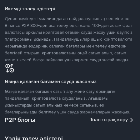
Икемді төлеу әдістері
Дүние жүзіндегі миллиондаған пайдаланушының сеніміне ие
Binance P2P 800-ден аса төлеу әдісі және 100-ден астам фиат
валютасы арқылы криптовалютамен сауда жасау үшін қауіпсіз
платформаны ұсынады. Пайдаланушылар ашық криптовалюта
нарығында өздерінің қалаған бағалары мен төлеу әдістерін
белгілей отырып, криптовалютаны оңай сатып алып, сатып
және тікелей басқа пайдаланушылармен сауда жасай алады.
Өзіңіз қалаған бағамен сауда жасаңыз
Өзіңіз қалаған бағамен сатып алу және сату еркіндігін
пайдаланып, криптовалюта саудалаңыз. Ағымдағы
ұсыныстарды сатып алыңыз немесе сатыңыз, өз
бағаларыңызды белгілеу үшін сауда жарнамаларын жасаңыз.
P2P блогы
Толығырақ көру
Үздік төлеу әдістері