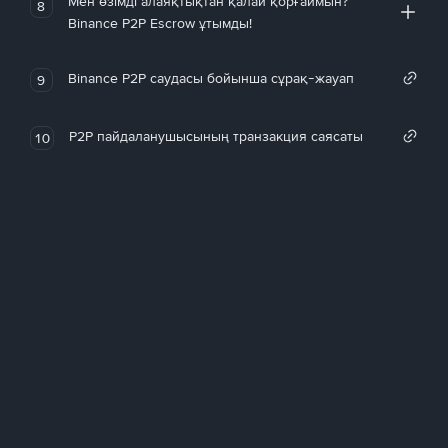
Мен өзімді алаяқтықтан қалай қорғаймын?
8
Binance P2P Escrow ұтымды!
Binance P2P саудасы бойынша сұрақ-жауап
9
P2P пайдаланушысының транзакция саясаты
10