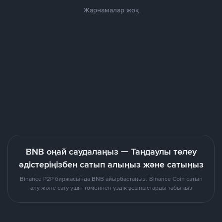
Жарнамалар жоқ
BNB оңай саудалаңыз — Таңдаулы төлеу
әдістеріңізбен сатып алыңыз және сатыңыз
Binance P2P биржасында BNB айырбастаңыз. Binance Coin сатып
алу және сату үшін төменнен үздік ұсыныстарды табыңыз