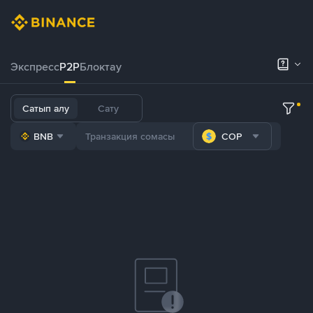
Экспресс
P2P
Блоктау
Сатып алу
Сату
BNB
COP