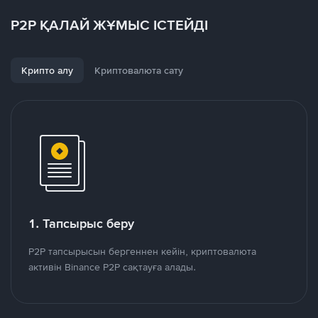
P2P ҚАЛАЙ ЖҰМЫС ІСТЕЙДІ
Крипто алу
Криптовалюта сату
1. Тапсырыс беру
P2P тапсырысын бергеннен кейін, криптовалюта
активін Binance P2P сақтауға алады.