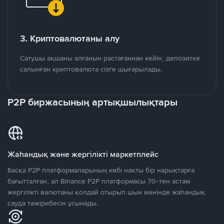
3. Криптовалютаны алу
Сатушы ақшаны алғанын растағаннан кейін, депозитке
салынған криптовалюта сізге шығарылады.
P2P биржасының артықшылықтары
Жаһандық және жергілікті маркетплейс
Басқа P2P платформаларының көбі нақты бір нарықтарға
бағытталған, ал Binance P2P платформасы 70-тен астам
жергілікті валютаны қолдай отырып шын мәнінде жаһандық
сауда тәжірибесін ұсынады.