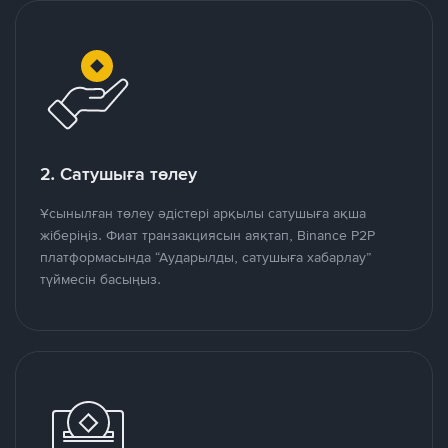
2. Сатушыға төлеу
Ұсынылған төлеу әдістері арқылы сатушыға ақша
жіберіңіз. Фиат транзакциясын аяқтап, Binance P2P
платформасында “Аударылды, сатушыға хабарлау”
түймесін басыңыз.