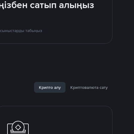
ңізбен сатып алыңыз
 ұсыныстарды табыңыз
Крипто алу
Криптовалюта сату