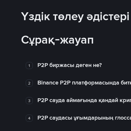
Үздік төлеу әдістері
Сұрақ-жауап
P2P биржасы деген не?
1
Binance P2P платформасында битк
2
P2P сауда аймағында қандай крип
3
P2P саудасы ұғымдарының глосс
4