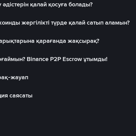
 әдістерін қалай қосуға болады?
оинды жергілікті түрде қалай сатып аламын?
 нарықтарына қарағанда жақсырақ?
рғаймын? Binance P2P Escrow ұтымды!
рақ-жауап
ия саясаты