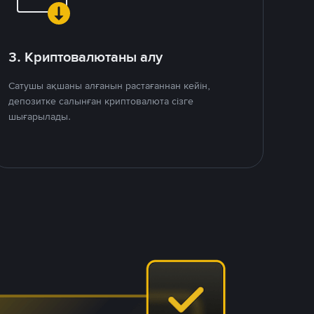
3. Криптовалютаны алу
Сатушы ақшаны алғанын растағаннан кейін,
депозитке салынған криптовалюта сізге
шығарылады.