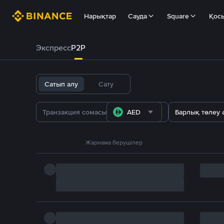
Нарықтар
Сауда
Square
Қос
Экспресс
P2P
Сатып алу
Сату
AED
Барлық төлеу ә
Жарнама берушілер