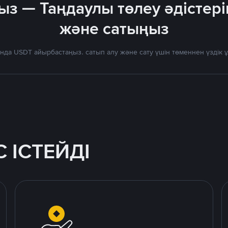
ыз — Таңдаулы төлеу әдістері
және сатыңыз
нда USDT айырбастаңыз. сатып алу және сату үшін төменнен үздік
 ІСТЕЙДІ