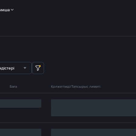
ымша
дістері
Баға
Қолжетімді/Тапсырыс лимиті