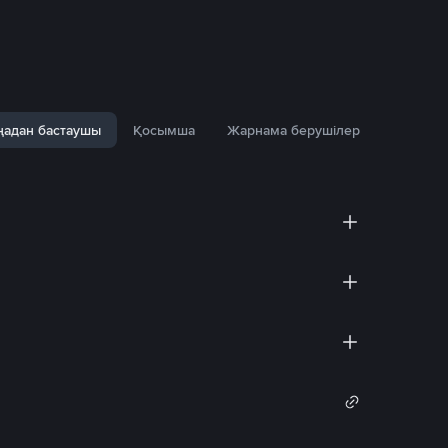
адан бастаушы
Қосымша
Жарнама берушілер