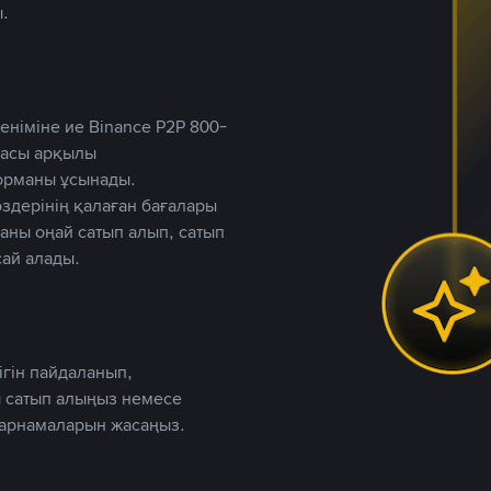
.
німіне ие Binance P2P 800-
ютасы арқылы
форманы ұсынады.
дерінің қалаған бағалары
таны оңай сатып алып, сатып
ай алады.
ігін пайдаланып,
 сатып алыңыз немесе
жарнамаларын жасаңыз.