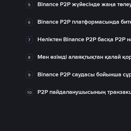
Binance P2P жүйесінде жаңа төлеу
5
Binance P2P платформасында битк
6
Неліктен Binance P2P басқа P2P
7
Мен өзімді алаяқтықтан қалай қо
8
Binance P2P саудасы бойынша сұ
9
P2P пайдаланушысының транзакц
10