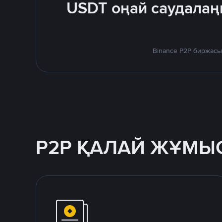
USDT оңай саудалаң
Binance P2P биржасы
P2P ҚАЛАЙ ЖҰМЫС