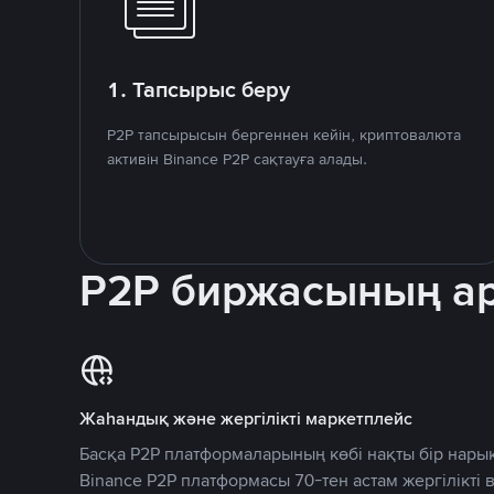
1. Тапсырыс беру
P2P тапсырысын бергеннен кейін, криптовалюта
активін Binance P2P сақтауға алады.
P2P биржасының 
Жаһандық және жергілікті маркетплейс
Басқа P2P платформаларының көбі нақты бір нарық
Binance P2P платформасы 70-тен астам жергілікті