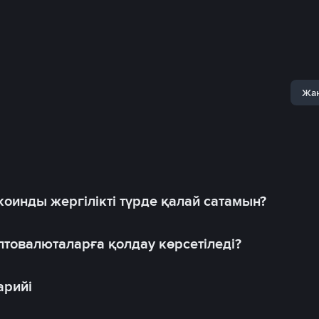
Жаң
оинды жергілікті түрде қалай сатамын?
товалюталарға қолдау көрсетіледі?
арийі