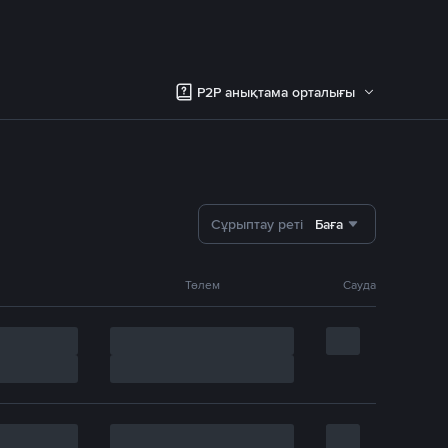
P2P анықтама орталығы
Сұрыптау реті
Баға
Төлем
Сауда