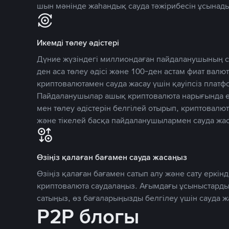
шын мәнінде жаһандық сауда тәжірибесін ұсынады
Икемді төлеу әдістері
Дүние жүзіндегі миллиондаған пайдаланушының се
ден аса төлеу әдісі және 100-ден астам фиат вал
криптовалютамен сауда жасау үшін қауіпсіз плат
Пайдаланушылар ашық криптовалюта нарығында өз
мен төлеу әдістерін белгілей отырып, криптовалю
және тікелей басқа пайдаланушылармен сауда жас
Өзіңіз қалаған бағамен сауда жасаңыз
Өзіңіз қалаған бағамен сатып алу және сату еркінд
криптовалюта саудалаңыз. Ағымдағы ұсыныстарды
сатыңыз, өз бағаларыңызды белгілеу үшін сауда 
P2P блогы