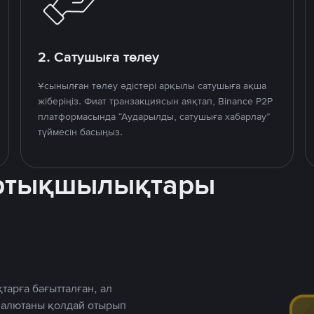
2. Сатушыға төлеу
Ұсынылған төлеу әдістері арқылы сатушыға ақша
жіберіңіз. Фиат транзакциясын аяқтап, Binance P2P
платформасында “Аударылды, сатушыға хабарлау”
түймесін басыңыз.
артықшылықтары
тарға бағытталған, ал
 валютаны қолдай отырып